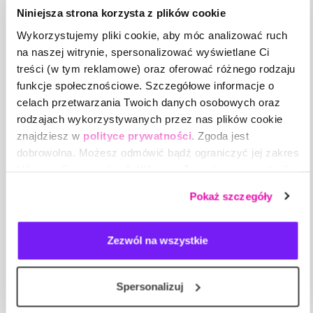
odpowiedniej ilości wody w organizmie wpływa
Niniejsza strona korzysta z plików cookie
na zwiększenie produkcji kortyzolu, dlatego
Wykorzystujemy pliki cookie, aby móc analizować ruch
warto wyrobić sobie nawyk picia 2-3 litrów wody
każdego dnia.
na naszej witrynie, spersonalizować wyświetlane Ci
treści (w tym reklamowe) oraz oferować różnego rodzaju
Spotkanie i rozmowa z przyjaciółmi, to kolejna
funkcje społecznościowe. Szczegółowe informacje o
skuteczna metoda redukcji stresu. Odprężenie i
celach przetwarzania Twoich danych osobowych oraz
uczucie radości, które występuje podczas
rodzajach wykorzystywanych przez nas plików cookie
przebywania w towarzystwie życzliwych,
pozytywnych osób pomaga zregenerować
znajdziesz w
polityce prywatności
. Zgoda jest
umysł i duszę.
dobrowolna. Możesz odmówić bądź ograniczyć jej zakres
klikając „Spersonalizuj”. Klikając „Zezwól na wszystkie”
Autor artykułu: Aneta Skowyra-Mazur – Trener
wyrażasz zgodę na stosowanie przez nas plików cookie,
Biznesu, Konsultant DISC, praktyk sprzedaży i
Pokaż szczegóły
a także na przetwarzanie Twoich danych osobowych.
zarządzania sprzedażą
Zezwól na wszystkie
AUTOR
Aneta Skowyra-Mazur
Trener Biznesu, Konsultant DISC, praktyk
Spersonalizuj
sprzedaży i zarządzania sprzedażą
Zobacz wszystkie moje artykuły