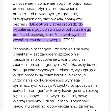
zmęczeniem, obniżeniem ogólnej odporności,
bezsennością, złym samopoczuciem,
problemami trawiennymi, migrenami,
przygnębieniem, drażliwością, apatią czy
depresją.
Długotrwały stres prowadzi do
wypalenia, a gdy pojawia się w obliczu silnego
bodźca stresowego, może nawet wystąpić
zespół stresu pourazowego
(PTSD).
Stanowisko managera – ze względu na swój
charakter – jest zawodem szczególnie
narażonym na obcowanie z różnorodnymi
zdarzeniami stresogennymi. Współczesny biznes
podlega coraz szybszym zmianom, występujące
w nim procesy są coraz bardziej złożone, a
utrzymanie konkurencyjności wymaga
dynamicznych decyzji. Wszystko to spoczywa na
barkach managerów, którzy każdego dnia mierzą
się z nieznanym – z nowymi rynkami, nową
wiedzą i nowymi ludźmi. Tempo i zmienność
pracy, multitasking, odpowiedzialność za firmę,