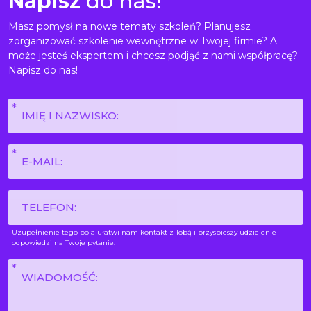
Napisz
do nas!
Masz pomysł na nowe tematy szkoleń? Planujesz
zorganizować szkolenie wewnętrzne w Twojej firmie? A
może jesteś ekspertem i chcesz podjąć z nami współpracę?
Napisz do nas!
Imię
i
nazwisko
E-
*
mail
*
Phone
Uzupełnienie tego pola ułatwi nam kontakt z Tobą i przyspieszy udzielenie
odpowiedzi na Twoje pytanie.
Wiadomość
*