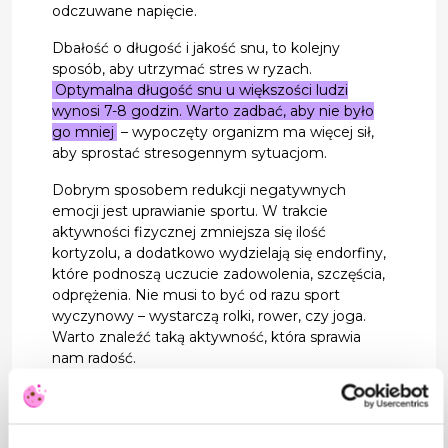
odczuwane napięcie.
Dbałość o długość i jakość snu, to kolejny
sposób, aby utrzymać stres w ryzach.
Optymalna długość snu u większości ludzi
wynosi 7-8 godzin. Warto zadbać, aby nie było
go mniej
– wypoczęty organizm ma więcej sił,
aby sprostać stresogennym sytuacjom.
Dobrym sposobem redukcji negatywnych
emocji jest uprawianie sportu. W trakcie
aktywności fizycznej zmniejsza się ilość
kortyzolu, a dodatkowo wydzielają się endorfiny,
które podnoszą uczucie zadowolenia, szczęścia,
odprężenia. Nie musi to być od razu sport
wyczynowy – wystarczą rolki, rower, czy joga.
Warto znaleźć taką aktywność, która sprawia
nam radość.
Kolejnym skutecznym i prostym sposobem
kontroli poziomu stresu jest dbałość o
odpowiedni poziom nawodnienia. Brak