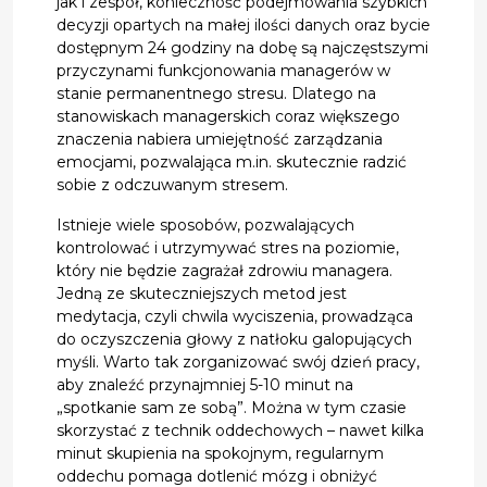
jak i zespół, konieczność podejmowania szybkich
decyzji opartych na małej ilości danych oraz bycie
dostępnym 24 godziny na dobę są najczęstszymi
przyczynami funkcjonowania managerów w
stanie permanentnego stresu. Dlatego na
stanowiskach managerskich coraz większego
znaczenia nabiera umiejętność zarządzania
emocjami, pozwalająca m.in. skutecznie radzić
sobie z odczuwanym stresem.
Istnieje wiele sposobów, pozwalających
kontrolować i utrzymywać stres na poziomie,
który nie będzie zagrażał zdrowiu managera.
Jedną ze skuteczniejszych metod jest
medytacja, czyli chwila wyciszenia, prowadząca
do oczyszczenia głowy z natłoku galopujących
myśli. Warto tak zorganizować swój dzień pracy,
aby znaleźć przynajmniej 5-10 minut na
„spotkanie sam ze sobą”. Można w tym czasie
skorzystać z technik oddechowych – nawet kilka
minut skupienia na spokojnym, regularnym
oddechu pomaga dotlenić mózg i obniżyć