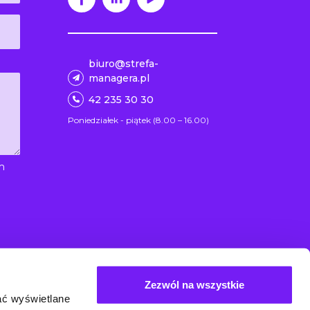
biuro@strefa-
managera.pl
42 235 30 30
Poniedziałek - piątek (8.00 – 16.00)
m
Zezwól na wszystkie
ać wyświetlane