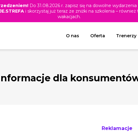
yprzedzeniem!
Do 31.08.2026 r. zapisz się na dowolne wydarzenia 
E.STREFA
i skorzystaj już teraz ze zniżki na szkolenia – równie
wakacjach.
Rozwiń menu
O nas
Oferta
Trenerzy
Informacje dla konsumentó
Reklamacje