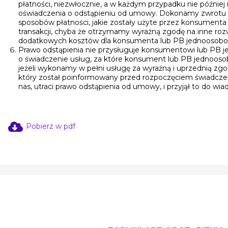
płatności, niezwłocznie, a w każdym przypadku nie później 
oświadczenia o odstąpieniu od umowy. Dokonamy zwrotu p
sposobów płatności, jakie zostały użyte przez konsument
transakcji, chyba że otrzymamy wyraźną zgodę na inne rozw
dodatkowych kosztów dla konsumenta lub PB jednoosob
Prawo odstąpienia nie przysługuje konsumentowi lub P
o świadczenie usług, za które konsument lub PB jednooso
jeżeli wykonamy w pełni usługę za wyraźną i uprzednią 
który został poinformowany przed rozpoczęciem świadczeni
nas, utraci prawo odstąpienia od umowy, i przyjął to do wi
Pobierz w pdf