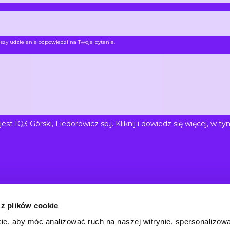
szy udzielenie odpowiedzi na Twoje pytanie.
t IQ3 Górski, Fiedorowicz sp.j.
Kliknij i dowiedz się więcej
, w ty
 z plików cookie
ie, aby móc analizować ruch na naszej witrynie, spersonalizow