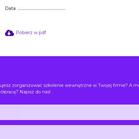
Data: ……………………………………………
Pobierz w pdf
jesz zorganizować szkolenie wewnętrzne w Twojej firmie? A m
ółpracę? Napisz do nas!