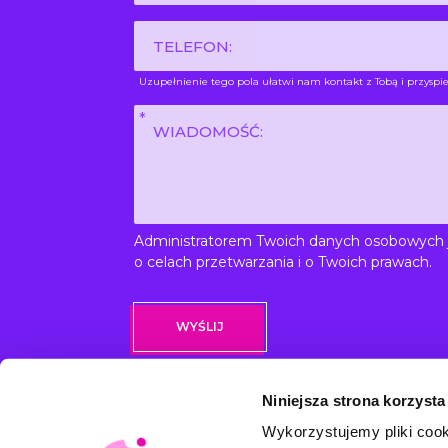
*
Phone
Uzupełnienie tego pola ułatwi nam kontakt z Tobą i przyspie
Wiadomość
*
Administratorem Twoich danych osobowych jes
o celach przetwarzania i o Twoich prawach.
Niniejsza strona korzysta
Wykorzystujemy pliki cook