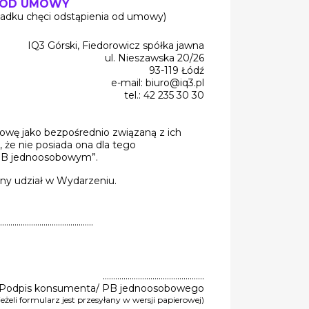
 OD UMOWY
ypadku chęci odstąpienia od umowy)
IQ3 Górski, Fiedorowicz spółka jawna
ul. Nieszawska 20/26
93-119 Łódź
e-mail:
biuro@iq3.pl
tel.: 42 235 30 30
owę jako bezpośrednio związaną z ich
, że nie posiada ona dla tego
„PB jednoosobowym”.
ny udział w Wydarzeniu.
………………………………………..
………………………………………….
Podpis konsumenta/ PB jednoosobowego
 jeżeli formularz jest przesyłany w wersji papierowej)