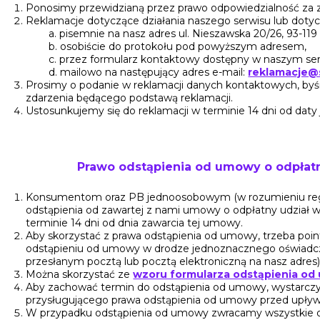
Ponosimy przewidzianą przez prawo odpowiedzialność za
Reklamacje dotyczące działania naszego serwisu lub dot
a. pisemnie na nasz adres ul. Nieszawska 20/26, 93-119
b. osobiście do protokołu pod powyższym adresem,
c. przez formularz kontaktowy dostępny w naszym ser
d. mailowo na następujący adres e-mail:
reklamacje@
Prosimy o podanie w reklamacji danych kontaktowych, byś
zdarzenia będącego podstawą reklamacji.
Ustosunkujemy się do reklamacji w terminie 14 dni od daty 
Prawo odstąpienia od umowy o odpłat
Konsumentom oraz PB jednoosobowym (w rozumieniu regu
odstąpienia od zawartej z nami umowy o odpłatny udział 
terminie 14 dni od dnia zawarcia tej umowy.
Aby skorzystać z prawa odstąpienia od umowy, trzeba poin
odstąpieniu od umowy w drodze jednoznacznego oświadcze
przesłanym pocztą lub pocztą elektroniczną na nasz adres)
Można skorzystać ze
wzoru formularza odstąpienia o
Aby zachować termin do odstąpienia od umowy, wystarczy
przysługującego prawa odstąpienia od umowy przed upły
W przypadku odstąpienia od umowy zwracamy wszystkie 