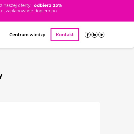
z naszej oferty i
odbierz
25%
ż te, zaplanowane dopiero po
Centrum wiedzy
Kontakt
w