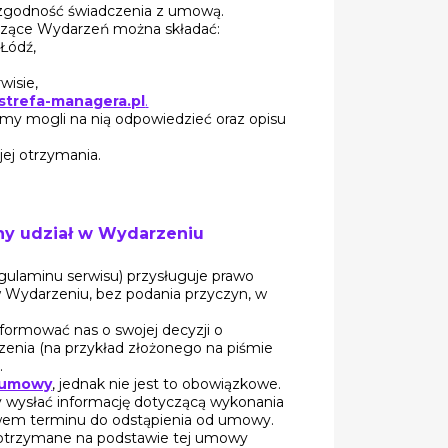
 zgodność świadczenia z umową.
yczące Wydarzeń można składać:
 Łódź,
wisie,
strefa-managera.pl
.
my mogli na nią odpowiedzieć oraz opisu
jej otrzymania.
ny udział w Wydarzeniu
laminu serwisu) przysługuje prawo
w Wydarzeniu, bez podania przyczyn, w
formować nas o swojej decyzji o
nia (na przykład złożonego na piśmie
.
d umowy
, jednak nie jest to obowiązkowe.
 wysłać informację dotyczącą wykonania
wem terminu do odstąpienia od umowy.
otrzymane na podstawie tej umowy