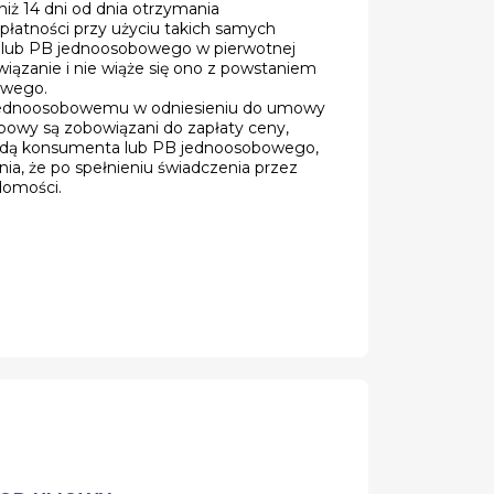
niż 14 dni od dnia otrzymania
łatności przy użyciu takich samych
a lub PB jednoosobowego w pierwotnej
iązanie i nie wiąże się ono z powstaniem
owego.
B jednoosobowemu w odniesieniu do umowy
bowy są zobowiązani do zapłaty ceny,
zgodą konsumenta lub PB jednoosobowego,
a, że po spełnieniu świadczenia przez
adomości.