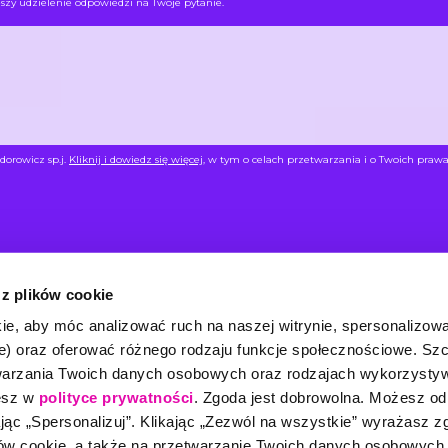
szy udzielenie odpowiedzi na Twoje pytanie.
dorowicz sp.j.
Kliknij i dowiedz się więcej
, w tym o celach przetwarzania i o Twoich prawa
 z plików cookie
ie, aby móc analizować ruch na naszej witrynie, spersonalizow
NU
INFORMACJ
we) oraz oferować różnego rodzaju funkcje społecznościowe. S
twarzania Twoich danych osobowych oraz rodzajach wykorzysty
rta
Szkolenia wewnętrzne
Trenerzy
FAQ
iesz w
polityce prywatności
. Zgoda jest dobrowolna. Możesz o
ając „Spersonalizuj”. Klikając „Zezwól na wszystkie” wyrażasz 
olenia
Centrum wiedzy
O nas
Newsletter
ków cookie, a także na przetwarzanie Twoich danych osobowych