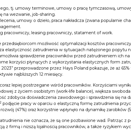
zego, tj. umowy terminowe, umowy o pracę tymczasową, umowy
ę na wezwanie, job-sharing.
ecenia, umowy o dzieło, praca nakładcza (zwana popularnie cha
anagement.
ing pracowniczy, leasing pracowniczy, statament of work.
je przedsiębiorcom możliwość optymalizacji kosztów pracownic
za elastyczność zatrudnienia w sytuacjach natężonego popytu na
możliwia sprawdzenie pracowników przed zatrudnieniem ich na 
ome korzyści płynących z wykorzystania elastycznych form zatrudn
2023” przeprowadzone przez Hays Poland pokazuje, że aż 65% f
ywie najbliższych 12 miesięcy.
 coraz lepiej postrzegane wśród pracowników. Korzyściami wynika
dowej z życiem osobistym (work-life balance), większa swoboda
ość zdobycia doświadczenia zawodowego i sprawdzenia się na 
2
podjęcie pracy w oparciu o elastyczną formę zatrudnienia przycz
ej rozwój (47%) oraz korzystnie wpłynęło na dynamikę zarobków (
atrudnienia nie oznacza, że są one pozbawione wad. Patrząc z 
kacją z firmą i niższą lojalnością pracowników, a także ryzykiem