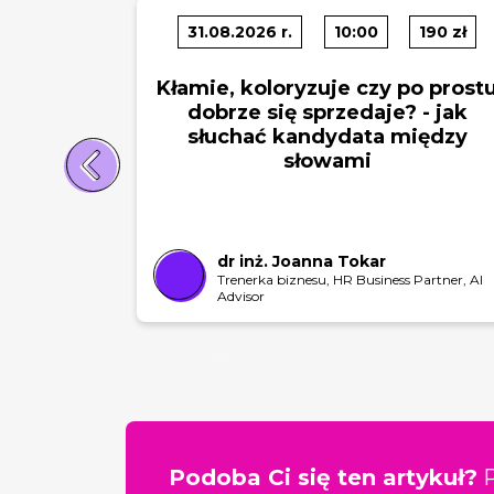
31.08.2026 r.
10:00
190 zł
Kłamie, koloryzuje czy po prost
dobrze się sprzedaje? - jak
słuchać kandydata między
słowami
dr inż. Joanna Tokar
Trenerka biznesu, HR Business Partner, AI
Advisor
SLAJD 1
SLAJD 2
Podoba Ci się ten artykuł?
P