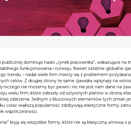
?
ni publicznej dominuje hasło „rynek pracownika”, wskazujące na 
tabilnego funkcjonowania i rozwoju. Nawet ostatnie globalne zj
tego trendu – nadal wiele firm mierzy się z problemem pozyskan
ożonych celów. Z drugiej strony te same zjawiska wpłynęły na wzr
rej niczego nie możemy być pewni i nic nie jest nam dane na za
woju wielu firm, które odeszły od sztywnych planów w stronę elas
niej zdarzenia. Jednym z kluczowych elementów tych zmian jest
u coraz większą popularność zdobywają elastyczne formy zatrud
zek współczesności.
ia” kryją się wszystkie formy, które nie są klasyczną umową o p