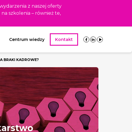
 wydarzenia z naszej oferty
i na szkolenia – również te,
Centrum wiedzy
Kontakt
NA BRAKI KADROWE?
karstwo