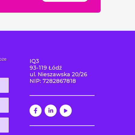
oże
IQ3
93-119 Łódź
ul. Nieszawska 20/26
NIP: 7282867818