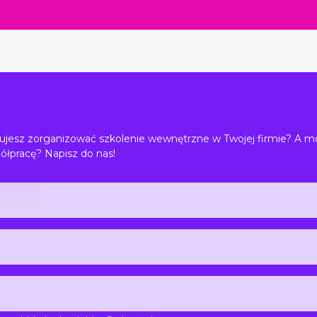
jesz zorganizować szkolenie wewnętrzne w Twojej firmie? A m
ółpracę? Napisz do nas!