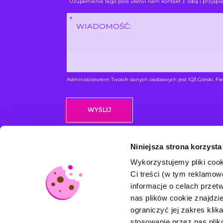
Uzupełnienie tego pola ułatwi nam kontakt z Tobą i przyspie
Wiadomość
*
Administratorem Twoich danych osobowych jest IQ3 Górski, Fie
Niniejsza strona korzysta
Wykorzystujemy pliki cook
ME
Ci treści (w tym reklamo
informacje o celach prze
Ofe
nas plików cookie znajdz
ograniczyć jej zakres klik
Szk
stosowanie przez nas pli