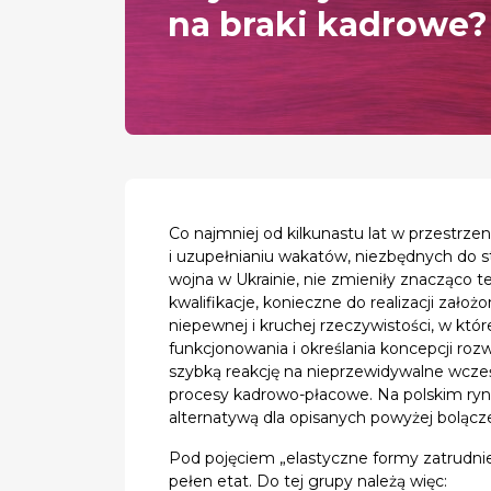
na braki kadrowe
Co najmniej od kilkunastu lat w przestrze
i uzupełnianiu wakatów, niezbędnych do s
wojna w Ukrainie, nie zmieniły znacząco 
kwalifikacje, konieczne do realizacji zał
niepewnej i kruchej rzeczywistości, w któ
funkcjonowania i określania koncepcji roz
szybką reakcję na nieprzewidywalne wcześ
procesy kadrowo-płacowe. Na polskim rynk
alternatywą dla opisanych powyżej boląc
Pod pojęciem „elastyczne formy zatrudnien
pełen etat. Do tej grupy należą więc: