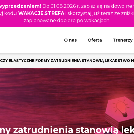
z wyprzedzeniem!
Do 31.08.2026 r. zapisz się na dowolne
yj kodu
WAKACJE.STREFA
i skorzystaj już teraz ze zniżk
zaplanowane dopiero po wakacjach.
Rozwiń menu
O nas
Oferta
Trenerzy
CZY ELASTYCZNE FORMY ZATRUDNIENIA STANOWIĄ LEKARSTWO 
rmy zatrudnienia stanowią le