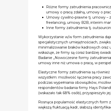
Różne formy zatrudnienia pracownic
umowy o pracę zdalną, umowy o prac
Umowy cywilno-prawne tj. umowy – zl
freelancing, umowy B2B, interim m
Inne formy zatrudnienia tj. outsourc
Wykorzystanie w/w form zatrudnienia da
specjalistycznych umiejętnościach, zwięks
minimalizowanie braków kadrowych oraz u
wskazuje, że firmy są coraz bardziej świad
Badanie „Nowoczesne formy zatrudnienia 
umowy inne niż umowa o pracę, w perspekt
Elastyczne formy zatrudnienia są również
wszystkim: możliwość łączenia pracy zawo
podczas wypełniania obowiązków, możliw
respondentów badania firmy Hays Poland
(wskazało tak 68% osób), przyspieszyło j
Rosnąca popularność elastycznych form z
większą fluktuacją kadr, słabszą identyfi