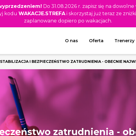
z wyprzedzeniem!
Do 31.08.2026 r. zapisz się na dowolne
yj kodu
WAKACJE.STREFA
i skorzystaj już teraz ze zniżk
zaplanowane dopiero po wakacjach.
Rozwiń menu
O nas
Oferta
Trenerzy
STABILIZACJA I BEZPIECZEŃSTWO ZATRUDNIENIA - OBECNIE N
pieczeństwo zatrudnienia - o