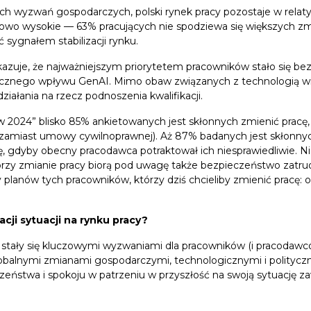
h wyzwań gospodarczych, polski rynek pracy pozostaje w relaty
kowo wysokie — 63% pracujących nie spodziewa się większych zm
 sygnałem stabilizacji rynku.
azuje, że najważniejszym priorytetem pracowników stało się be
cznego wpływu GenAI. Mimo obaw związanych z technologią wi
ziałania na rzecz podnoszenia kwalifikacji.
2024” blisko 85% ankietowanych jest skłonnych zmienić pracę, 
zamiast umowy cywilnoprawnej). Aż 87% badanych jest skłonnych
, gdyby obecny pracodawca potraktował ich niesprawiedliwie. 
y przy zmianie pracy biorą pod uwagę także bezpieczeństwo zatru
 planów tych pracowników, którzy dziś chcieliby zmienić pracę:
cji sytuacji na rynku pracy?
ia stały się kluczowymi wyzwaniami dla pracowników (i pracoda
obalnymi zmianami gospodarczymi, technologicznymi i polityczn
zeństwa i spokoju w patrzeniu w przyszłość na swoją sytuację 