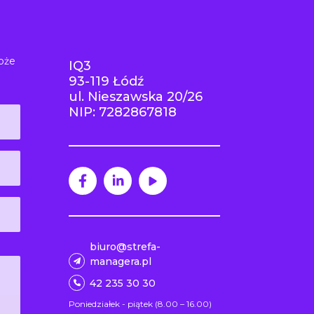
oże
IQ3
93-119 Łódź
ul. Nieszawska 20/26
NIP: 7282867818
biuro@strefa-
managera.pl
42 235 30 30
Poniedziałek - piątek (8.00 – 16.00)