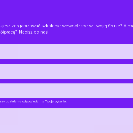
jesz zorganizować szkolenie wewnętrzne w Twojej firmie? A m
ółpracę? Napisz do nas!
szy udzielenie odpowiedzi na Twoje pytanie.