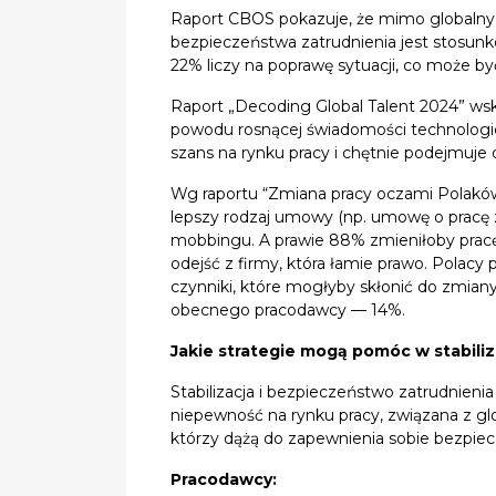
Raport CBOS pokazuje, że mimo globalnyc
bezpieczeństwa zatrudnienia jest stosun
22% liczy na poprawę sytuacji, co może być
Raport „Decoding Global Talent 2024” wsk
powodu rosnącej świadomości technologi
szans na rynku pracy i chętnie podejmuje d
Wg raportu “Zmiana pracy oczami Polaków 
lepszy rodzaj umowy (np. umowę o pracę 
mobbingu. A prawie 88% zmieniłoby pracę
odejść z firmy, która łamie prawo. Polac
czynniki, które mogłyby skłonić do zmiany
obecnego pracodawcy — 14%.
Jakie strategie mogą pomóc w stabiliza
Stabilizacja i bezpieczeństwo zatrudnien
niepewność na rynku pracy, związana z gl
którzy dążą do zapewnienia sobie bezpiec
Pracodawcy: