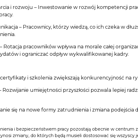
a i rozwoju – Inwestowanie w rozwój kompetencji prac
pracy.
kacja – Pracownicy, którzy wiedzą, co ich czeka w dłużs
nienia.
– Rotacja pracowników wpływa na morale całej organiz
ndydatów i ograniczać odpływ wykwalifikowanej kadry.
, certyfikaty i szkolenia zwiększają konkurencyjność na r
 Rozwijanie umiejętności przyszłości pozwala lepiej rad
eranie się na nowe formy zatrudnienia i zmiana podejści
dnienia i bezpieczeństwem pracy pozostają obecnie w centrum 
zynosi zmiany, do których będą musieli dostosować się wszyscy j