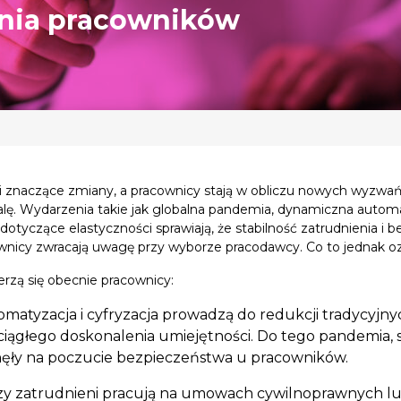
nia pracowników
i znaczące zmiany, a pracownicy stają w obliczu nowych wyzwań,
alę. Wydarzenia takie jak globalna pandemia, dynamiczna automat
tyczące elastyczności sprawiają, że stabilność zatrudnienia i b
ownicy zwracają uwagę przy wyborze pracodawcy. Co to jednak 
erzą się obecnie pracownicy:
matyzacja i cyfryzacja prowadzą do redukcji tradycyjny
ciągłego doskonalenia umiejętności. Do tego pandemia,
ynęły na poczucie bezpieczeństwa u pracowników.
zy zatrudnieni pracują na umowach cywilnoprawnych l