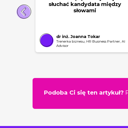
słuchać kandydata między
słowami
dr inż. Joanna Tokar
Trenerka biznesu, HR Business Partner, AI
Advisor
SLAJD 1
SLAJD 2
Podoba Ci się ten artykuł?
P