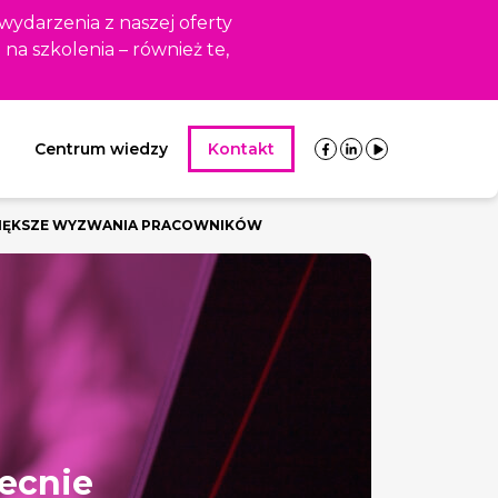
 wydarzenia z naszej oferty
i na szkolenia – również te,
Centrum wiedzy
Kontakt
AJWIĘKSZE WYZWANIA PRACOWNIKÓW
becnie