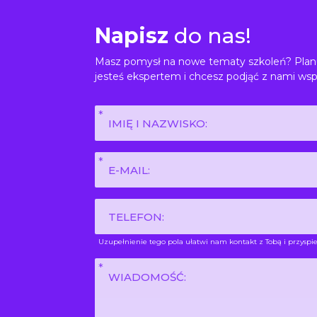
Napisz
do nas!
Masz pomysł na nowe tematy szkoleń? Planu
jesteś ekspertem i chcesz podjąć z nami wsp
Imię
i
nazwisko
E-
*
mail
*
Phone
Uzupełnienie tego pola ułatwi nam kontakt z Tobą i przyspie
Wiadomość
*