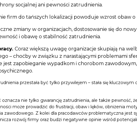
chrony socjalnej ani pewności zatrudnienia.
ie firm do tańszych lokalizacji powoduje wzrost obaw o 
czne zmiany w organizacjach, dostosowanie się do now
pewność i obawę o stabilność zatrudnienia.
pracy.
Coraz większą uwagę organizacje skupiają na we
ego – choćby w związku z narastającymi problemami sfe
otne jest zapobieganie wypadkom i chorobom zawodowym,
psychicznego.
udnienia przestała być tylko przywilejem – stała się kluczowym 
oznacza nie tylko gwarancję zatrudnienia, ale także pewność, że
lności może prowadzić do frustracji, obaw i lęków, obniżenia mot
a zawodowego. Z kolei dla pracodawców problematyczna jest syt
anicza rozwój firmy oraz budzi negatywne opinie wśród potencj