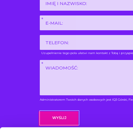
i
nazwisko
E-
*
mail
*
Phone
Uzupełnienie tego pola ułatwi nam kontakt z Tobą i przyspie
Wiadomość
*
Administratorem Twoich danych osobowych jest IQ3 Górski, Fie