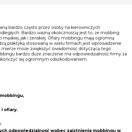
waną bardzo często przez osoby na kierowniczych
ległych. Bardzo ważną okolicznością jest to, że mobbing
 męskiej, jak i żeńskiej. Ofiary mobbingu mają ogromną
obrą praktyką stosowaną w wielu firmach jest wprowadzenie
j mierze może zwiększyć świadomość dotyczącą tego
obbingu bardzo duże znaczenie ma odpowiedzialność firmy za
 zakończyć się ogromnym odszkodowaniem.
 mobbingu,
i ofiary.
:
ych odpowiedzialność wobec zaistnienia mobbingu w