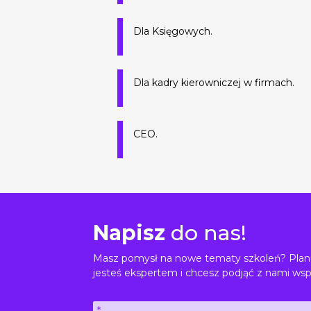
Dla Księgowych.
Dla kadry kierowniczej w firmach.
CEO.
Napisz
do nas!
Masz pomysł na nowe tematy szkoleń? Planu
jesteś ekspertem i chcesz podjąć z nami wsp
Imię