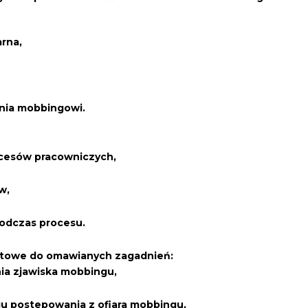
rna,
ania mobbingowi.
ocesów pracowniczych,
w,
podczas procesu.
atowe do omawianych zagadnień:
a zjawiska mobbingu,
u postepowania z ofiara mobbingu,