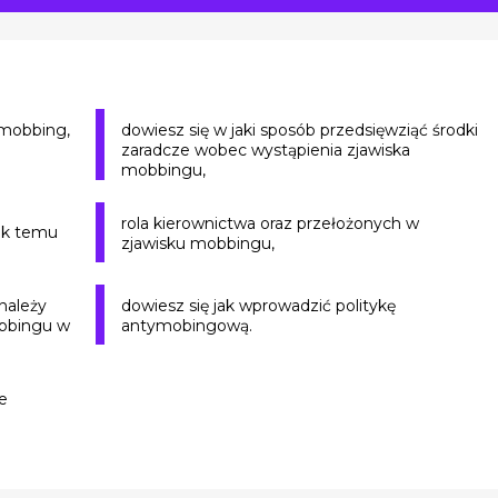
 mobbing,
dowiesz się w jaki sposób przedsięwziąć środki
zaradcze wobec wystąpienia zjawiska
mobbingu,
rola kierownictwa oraz przełożonych w
ak temu
zjawisku mobbingu,
 należy
dowiesz się jak wprowadzić politykę
obbingu w
antymobingową.
e