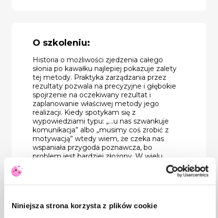
O szkoleniu:
Historia o możliwości zjedzenia całego
słonia po kawałku najlepiej pokazuje zalety
tej metody. Praktyka zarządzania przez
rezultaty pozwala na precyzyjne i głębokie
spojrzenie na oczekiwany rezultat i
zaplanowanie właściwej metody jego
realizacji. Kiedy spotykam się z
wypowiedziami typu: „…u nas szwankuje
komunikacja” albo „musimy coś zrobić z
motywacją” wtedy wiem, że czeka nas
wspaniała przygoda poznawcza, bo
problem jest bardziej złożony. W wielu
jednak przypadkach pomocą okazuje się
wdrożenie lub usprawnienie modelu
zarządzania przez rezultaty.
Niniejsza strona korzysta z plików cookie
Program: