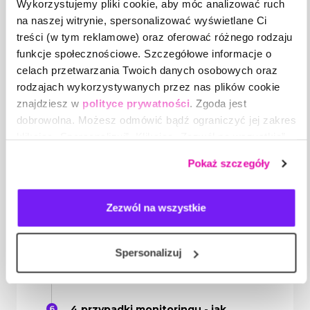
Wykorzystujemy pliki cookie, aby móc analizować ruch
EBM (Evidence based
na naszej witrynie, spersonalizować wyświetlane Ci
management) - zarządzanie
treści (w tym reklamowe) oraz oferować różnego rodzaju
oparte na wynikach pracowników:
funkcje społecznościowe. Szczegółowe informacje o
kategoryzacja wyników - rezultaty
biznesowe, cele, działania
celach przetwarzania Twoich danych osobowych oraz
pracowników, wskaźniki
rodzajach wykorzystywanych przez nas plików cookie
efektywności, a możliwości
znajdziesz w
polityce prywatności
. Zgoda jest
wpływu na nie managerów.
dobrowolna. Możesz odmówić bądź ograniczyć jej zakres
klikając „Spersonalizuj”. Klikając „Zezwól na wszystkie”
Cykl komunikacyjny w ROM.
wyrażasz zgodę na stosowanie przez nas plików cookie,
Pokaż szczegóły
a także na przetwarzanie Twoich danych osobowych.
Metody komunikowania
rezultatów.
Zezwól na wszystkie
Planowanie rezultatów - czy
rzeczywiście stosujemy SMART-a?
Spersonalizuj
Monitoring czy kontrola - co
wybrać?
4 przypadki monitoringu - jak