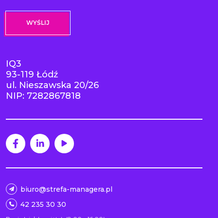
IQ3
93-119 Łódź
ul. Nieszawska 20/26
NIP: 7282867818
biuro@strefa-managera.pl
42 235 30 30