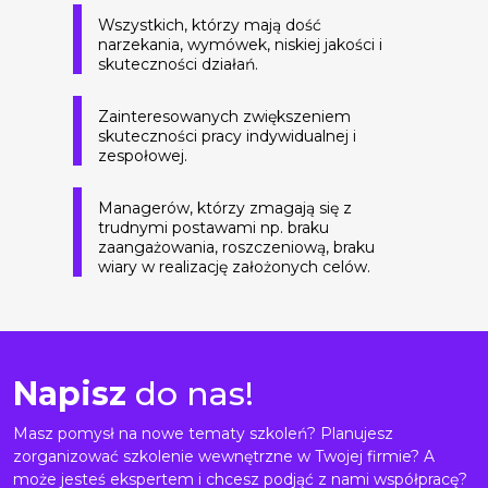
Wszystkich, którzy mają dość
narzekania, wymówek, niskiej jakości i
skuteczności działań.
Zainteresowanych zwiększeniem
skuteczności pracy indywidualnej i
zespołowej.
Managerów, którzy zmagają się z
trudnymi postawami np. braku
zaangażowania, roszczeniową, braku
wiary w realizację założonych celów.
Napisz
do nas!
Masz pomysł na nowe tematy szkoleń? Planujesz
zorganizować szkolenie wewnętrzne w Twojej firmie? A
może jesteś ekspertem i chcesz podjąć z nami współpracę?