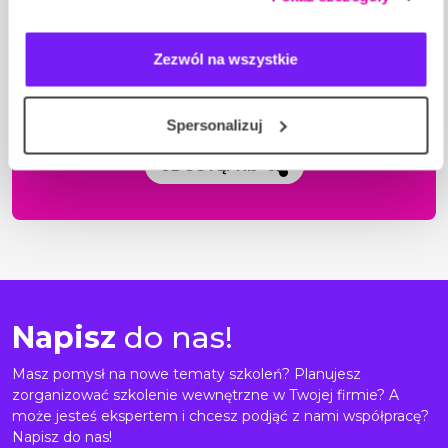
a także na przetwarzanie Twoich danych osobowych.
Zezwól na wszystkie
Podoba Ci się to nagranie?
Podziel się nim ze znajomymi.
Spersonalizuj
UDOSTĘPNIJ
Napisz
do nas!
Masz pomysł na nowe tematy szkoleń? Planujesz
zorganizować szkolenie wewnętrzne w Twojej firmie? A
może jesteś ekspertem i chcesz podjąć z nami współpracę?
Napisz do nas!