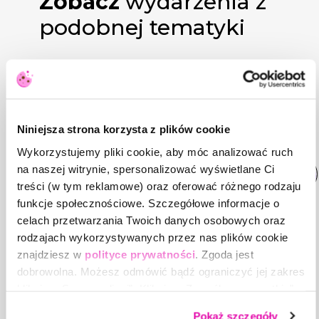
Zobacz
wydarzenia z
podobnej tematyki
11.08.2026 r.
09:00
690 zł
Wykorzystanie AI w
Niniejsza strona korzysta z plików cookie
obszarze zarządzania
Wykorzystujemy pliki cookie, aby móc analizować ruch
zespołem
na naszej witrynie, spersonalizować wyświetlane Ci
Jak wykorzystać AI do zarządzania i
treści (w tym reklamowe) oraz oferować różnego rodzaju
komunikacji z pracownikami
funkcje społecznościowe. Szczegółowe informacje o
celach przetwarzania Twoich danych osobowych oraz
Anna Majkowska
rodzajach wykorzystywanych przez nas plików cookie
Manager HR, trener AI
znajdziesz w
polityce prywatności
. Zgoda jest
dobrowolna. Możesz odmówić bądź ograniczyć jej zakres
klikając „Spersonalizuj”. Klikając „Zezwól na wszystkie”
wyrażasz zgodę na stosowanie przez nas plików cookie,
Pokaż szczegóły