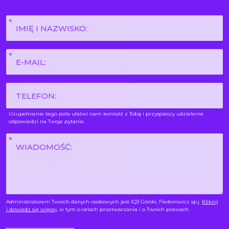
Imię
i
nazwisko
E-
*
mail
*
Phone
Uzupełnienie tego pola ułatwi nam kontakt z Tobą i przyspieszy udzielenie
odpowiedzi na Twoje pytanie.
Wiadomość
*
Administratorem Twoich danych osobowych jest IQ3 Górski, Fiedorowicz sp.j.
Kliknij
i dowiedz się więcej
, w tym o celach przetwarzania i o Twoich prawach.