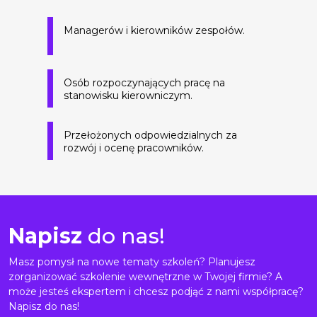
Managerów i kierowników zespołów.
Osób rozpoczynających pracę na
stanowisku kierowniczym.
Przełożonych odpowiedzialnych za
rozwój i ocenę pracowników.
Napisz
do nas!
Masz pomysł na nowe tematy szkoleń? Planujesz
zorganizować szkolenie wewnętrzne w Twojej firmie? A
może jesteś ekspertem i chcesz podjąć z nami współpracę?
Napisz do nas!