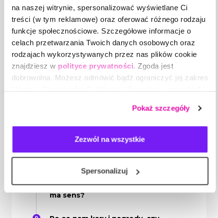
na naszej witrynie, spersonalizować wyświetlane Ci
Co jest, a co nie jest informacją
zwrotną?
treści (w tym reklamowe) oraz oferować różnego rodzaju
funkcje społecznościowe. Szczegółowe informacje o
Po co tak naprawdę przekazujemy
celach przetwarzania Twoich danych osobowych oraz
informację zwrotną i dlaczego nie
rodzajach wykorzystywanych przez nas plików cookie
warto jej stosować bez celu?
znajdziesz w
polityce prywatności
. Zgoda jest
dobrowolna. Możesz odmówić bądź ograniczyć jej zakres
W jaki sposób przekazywać
klikając „Spersonalizuj”. Klikając „Zezwól na wszystkie”
feedback?
wyrażasz zgodę na stosowanie przez nas plików cookie,
Pokaż szczegóły
a także na przetwarzanie Twoich danych osobowych.
Dlaczego niektóre techniki wydają
się być są mało skuteczne?
Zezwól na wszystkie
Jak sprawić, żeby rozmowy z
pracownikami przynosiły
zamierzone efekty?
Spersonalizuj
Po co planować rozmowy, czy to
ma sens?