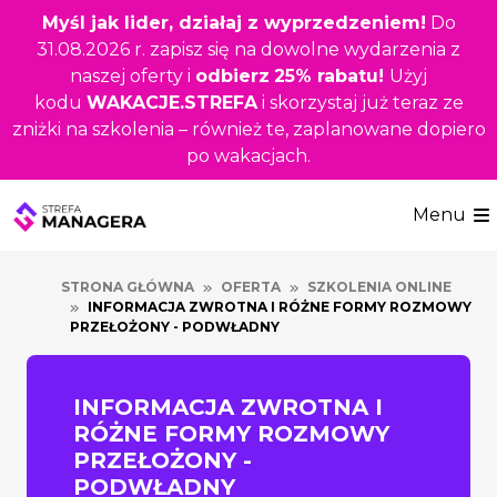
Przejdź
Myśl jak lider, działaj z wyprzedzeniem!
Do
do
31.08.2026 r. zapisz się na dowolne wydarzenia z
głównej
naszej oferty i
odbierz
25% rabatu!
Użyj
treści
kodu
WAKACJE.STREFA
i skorzystaj już teraz ze
zniżki na szkolenia – również te, zaplanowane dopiero
po wakacjach.
Menu
STRONA GŁÓWNA
OFERTA
SZKOLENIA ONLINE
INFORMACJA ZWROTNA I RÓŻNE FORMY ROZMOWY
PRZEŁOŻONY - PODWŁADNY
INFORMACJA ZWROTNA I
RÓŻNE FORMY ROZMOWY
PRZEŁOŻONY -
PODWŁADNY