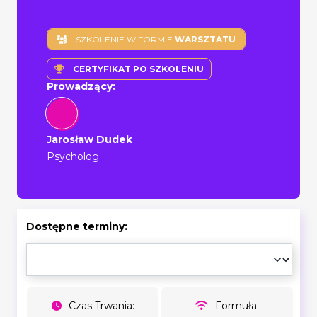
SZKOLENIE W FORMIE
WARSZTATU
CERTYFIKAT PO SZKOLENIU
Prowadzący:
Jarosław Dudek
Psycholog
Dostępne terminy:
Czas Trwania:
Formuła: