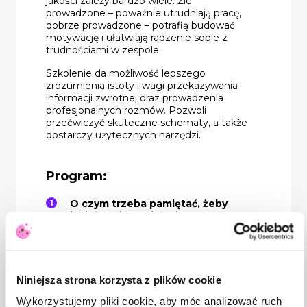
jakości zależy bardzo wiele. Źle
prowadzone – poważnie utrudniają pracę,
dobrze prowadzone – potrafią budować
motywację i ułatwiają radzenie sobie z
trudnościami w zespole.
Szkolenie da możliwość lepszego
zrozumienia istoty i wagi przekazywania
informacji zwrotnej oraz prowadzenia
profesjonalnych rozmów. Pozwoli
przećwiczyć skuteczne schematy, a także
dostarczy użytecznych narzędzi.
Program:
O czym trzeba pamiętać, żeby
jakiekolwiek działanie w obszarze
komunikacji z pracownikiem miało
sens?
Jak rozmawiać z pracownikami,
Niniejsza strona korzysta z plików cookie
żeby zrozumieli o co nam chodzi?
Wykorzystujemy pliki cookie, aby móc analizować ruch