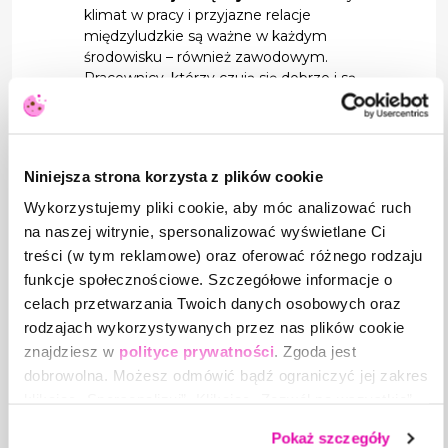
klimat w pracy i przyjazne relacje
międzyludzkie są ważne w każdym
środowisku – również zawodowym.
Pracownicy, którzy czują się dobrze i są
doceniani przez swoich kolegów, są bardziej
efektywni i skłonni do wprowadzania
innowacji, usprawniających ich codzienną
pracę,
Niniejsza strona korzysta z plików cookie
nagrody i wyróżnienia
– to oczywiste, że
nagradzanie i wyróżnianie pracowników za
Wykorzystujemy pliki cookie, aby móc analizować ruch
dobrą pracę i osiąganie celów jest
na naszej witrynie, spersonalizować wyświetlane Ci
skutecznym sposobem na podniesienie
treści (w tym reklamowe) oraz oferować różnego rodzaju
poziomu motywacji (w końcu każdy z nas
funkcje społecznościowe. Szczegółowe informacje o
lubi być doceniony). Możliwości jest wiele –
celach przetwarzania Twoich danych osobowych oraz
nagrody mogą być materialne lub
rodzajach wykorzystywanych przez nas plików cookie
niematerialne, np. dodatkowe dni wolne,
bilety na wydarzenia kulturalne, szkolenia
znajdziesz w
polityce prywatności
. Zgoda jest
czy uczestnictwo w ciekawym projekcie.
dobrowolna. Możesz odmówić bądź ograniczyć jej zakres
klikając „Spersonalizuj”. Klikając „Zezwól na wszystkie”
To tylko niektóre z możliwości, jakie ma do
wyrażasz zgodę na stosowanie przez nas plików cookie,
dyspozycji manager, któremu zależy na wysokiej
Pokaż szczegóły
a także na przetwarzanie Twoich danych osobowych.