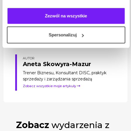
motywacji swoich ludzi. Każdy z nich jest na tyle
uniwersalny, że może być wdrożony w każdym
zespole – bez względu na jego wielkość,
Zezwól na wszystkie
strukturę, czy charakter wykonywanych zadań.
Autor artykułu: Aneta Skowyra-Mazur – Trener
Spersonalizuj
Biznesu, Konsultant DISC, praktyk sprzedaży i
zarządzania sprzedażą
AUTOR
Aneta Skowyra-Mazur
Trener Biznesu, Konsultant DISC, praktyk
sprzedaży i zarządzania sprzedażą
Zobacz wszystkie moje artykuły
Zobacz
wydarzenia z