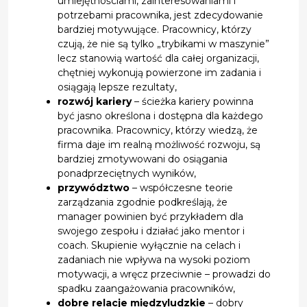
umiejętnościami, zainteresowaniami i
potrzebami pracownika, jest zdecydowanie
bardziej motywujące. Pracownicy, którzy
czują, że nie są tylko „trybikami w maszynie”
lecz stanowią wartość dla całej organizacji,
chętniej wykonują powierzone im zadania i
osiągają lepsze rezultaty,
rozwój kariery
– ścieżka kariery powinna
być jasno określona i dostępna dla każdego
pracownika. Pracownicy, którzy wiedzą, że
firma daje im realną możliwość rozwoju, są
bardziej zmotywowani do osiągania
ponadprzeciętnych wyników,
przywództwo
– współczesne teorie
zarządzania zgodnie podkreślają, że
manager powinien być przykładem dla
swojego zespołu i działać jako mentor i
coach. Skupienie wyłącznie na celach i
zadaniach nie wpływa na wysoki poziom
motywacji, a wręcz przeciwnie – prowadzi do
spadku zaangażowania pracowników,
dobre relacje międzyludzkie
– dobry