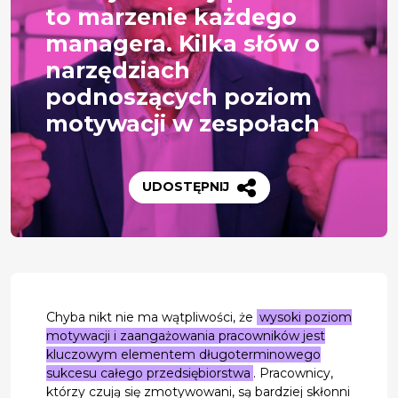
to marzenie każdego
managera. Kilka słów o
narzędziach
podnoszących poziom
motywacji w zespołach
UDOSTĘPNIJ
Chyba nikt nie ma wątpliwości, że
wysoki poziom
motywacji i zaangażowania pracowników jest
kluczowym elementem długoterminowego
sukcesu całego przedsiębiorstwa
. Pracownicy,
którzy czują się zmotywowani, są bardziej skłonni