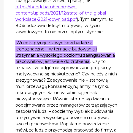
zaangażowanych w swoją pracę (link:
https://bendchamber.org/wp-
content/uploads/2021/12/state-of-the-global-
workplace-2021-download.pdf
). Tym samym, aż
80% odczuwa deficyt motywacji w życiu
zawodowym. To nie brzmi optymistycznie.
Wnioski płynące z wyników badań są
jednoznaczne – w temacie budowania i
utrzymania wysokiego poziomu zaangażowania
pracowników jest wiele do zrobienia
. Czy to
oznacza, że odgórnie wprowadzane programy
motywacyjne są nieskuteczne? Czy należy z nich
zrezygnować? Zdecydowanie nie – stanowią
m.in. przewagę konkurencyjną firmy na rynku
rekrutacyjnym. Same w sobie są jednak
niewystarczające. Równie istotne są działania
podejmowane przez managerów zarządzających
zespołami ludzi – codzienny wysiłek budowania i
utrzymywania wysokiego poziomu motywacji
swoich pracowników. Popularne powiedzenie
mówi, że ludzie przychodzą pracować do firmy, a