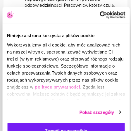
odpowiedzialności. Pracownicy, którzy czują,
że mają wpływ na kształtowanie zmian, są
bardziej zmotywowani i zadowoleni.
Zarządzanie zmianą.
Skuteczne
zarządzanie zmianą jest kluczowe dla
Niniejsza strona korzysta z plików cookie
minimalizowania negatywnych skutków
odbijających się na satysfakcji pracowników.
Wykorzystujemy pliki cookie, aby móc analizować ruch
Planujmy zmianę starannie, uwzględniając
na naszej witrynie, spersonalizować wyświetlane Ci
potrzeby pracowników.
treści (w tym reklamowe) oraz oferować różnego rodzaju
Kultura organizacyjna
. Kultura
funkcje społecznościowe. Szczegółowe informacje o
organizacyjna odgrywa istotną rolę w
zachowaniu poziomu satysfakcji z pracy w
celach przetwarzania Twoich danych osobowych oraz
czasie zmian. Twórzmy (zawsze) kulturę
rodzajach wykorzystywanych przez nas plików cookie
opartą na zaufaniu, otwartości, elastyczności
znajdziesz w
polityce prywatności
. Zgoda jest
i współpracy, która będzie wspierać
dobrowolna. Możesz odmówić bądź ograniczyć jej zakres
pracowników w adaptacji do nowej
klikając „Spersonalizuj”. Klikając „Zezwól na wszystkie”
rzeczywistości. Stworzenie pozytywnego
wyrażasz zgodę na stosowanie przez nas plików cookie,
środowiska pracy bardzo pomaga przejść
Pokaż szczegóły
a także na przetwarzanie Twoich danych osobowych.
nawet najtrudniejsze sytuacje np. takie jak
pandemia.
Feedback i ocena zmian.
Monitorowanie
Zezwól na wszystkie