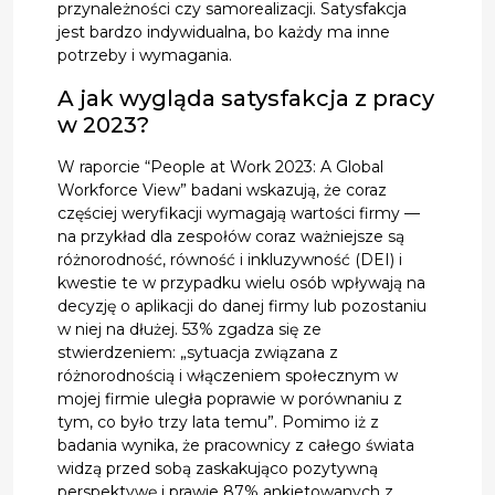
przynależności czy samorealizacji. Satysfakcja
jest bardzo indywidualna, bo każdy ma inne
potrzeby i wymagania.
A jak wygląda satysfakcja z pracy
w 2023?
W raporcie “People at Work 2023: A Global
Workforce View” badani wskazują, że coraz
częściej weryfikacji wymagają wartości firmy —
na przykład dla zespołów coraz ważniejsze są
różnorodność, równość i inkluzywność (DEI) i
kwestie te w przypadku wielu osób wpływają na
decyzję o aplikacji do danej firmy lub pozostaniu
w niej na dłużej. 53% zgadza się ze
stwierdzeniem: „sytuacja związana z
różnorodnością i włączeniem społecznym w
mojej firmie uległa poprawie w porównaniu z
tym, co było trzy lata temu”. Pomimo iż z
badania wynika, że pracownicy z całego świata
widzą przed sobą zaskakująco pozytywną
perspektywę i prawie 87% ankietowanych z