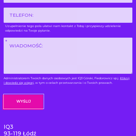
*
Phone
Uzupełnienie tego pola ułatwi nam kontakt z Tobą i przyspieszy udzielenie
odpowiedzi na Twoje pytanie.
Wiadomość
*
Administratorem Twoich danych osobowych jest IQ3 Górski, Fiedorowicz sp.j.
Kliknij
i dowiedz się więcej
, w tym o celach przetwarzania i o Twoich prawach.
IQ3
93-119 Łódź