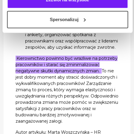
efektów wprowadzanych zmian i
gromadzenie feedbacku od pracowników
jest kluczowe dla oceny ich wpływu na
Spersonalizuj
satysfakcję z pracy. Dział HR może
przeprowadzać regularne badania nastrojów
i ankiety, organizować spotkania z
pracownikami oraz współpracować z liderami
zespołów, aby uzyskać informacje zwrotne.
Kierownictwo powinno być wrażliwe na potrzeby
pracowników i starać się zminimalizować
negatywne skutki dynamicznych zmian.
To nie
jest dobry moment aby stracić doświadczonych i
wykwalifikowanych pracowników! Zarządzanie
zmianą to proces, który wymaga elastyczności i
uwzględniania różnych perspektyw. Odpowiednio
prowadzona zmiana może pomóc w zwiększeniu
satysfakcji z pracy pracowników oraz w
budowaniu bardziej zmotywowanej i
zaangażowanej załogi.
Autor artykułu: Marta Woszczyńska – HR