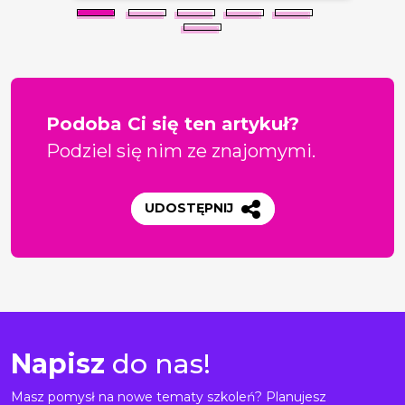
Podoba Ci się ten artykuł?
Podziel się nim ze znajomymi.
UDOSTĘPNIJ
Napisz
do nas!
Masz pomysł na nowe tematy szkoleń? Planujesz