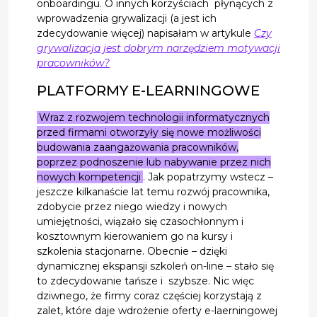
onboardingu. O innych korzyściach płynących z
wprowadzenia grywalizacji (a jest ich
zdecydowanie więcej) napisałam w artykule
Czy
grywalizacja jest dobrym narzędziem motywacji
pracowników?
PLATFORMY E-LEARNINGOWE
Wraz z rozwojem technologii informatycznych
przed firmami otworzyły się nowe możliwości
budowania zaangażowania pracowników,
poprzez podnoszenie lub nabywanie przez nich
nowych kompetencji
. Jak popatrzymy wstecz –
jeszcze kilkanaście lat temu rozwój pracownika,
zdobycie przez niego wiedzy i nowych
umiejętności, wiązało się czasochłonnym i
kosztownym kierowaniem go na kursy i
szkolenia stacjonarne. Obecnie – dzięki
dynamicznej ekspansji szkoleń on-line – stało się
to zdecydowanie tańsze i szybsze. Nic więc
dziwnego, że firmy coraz częściej korzystają z
zalet, które daje wdrożenie oferty e-laerningowej