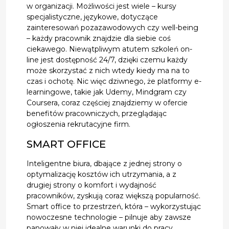
w organizacji. Możliwości jest wiele – kursy
specjalistyczne, językowe, dotyczące
zainteresowań pozazawodowych czy well-being
– każdy pracownik znajdzie dla siebie coś
ciekawego. Niewątpliwym atutem szkoleń on-
line jest dostępność 24/7, dzięki czemu każdy
może skorzystać z nich wtedy kiedy ma na to
czas i ochotę. Nic więc dziwnego, że platformy e-
learningowe, takie jak Udemy, Mindgram czy
Coursera, coraz częściej znajdziemy w ofercie
benefitów pracowniczych, przeglądając
ogłoszenia rekrutacyjne firm.
SMART OFFICE
Inteligentne biura, dbające z jednej strony o
optymalizację kosztów ich utrzymania, a z
drugiej strony o komfort i wydajność
pracowników, zyskują coraz większą popularność.
Smart office to przestrzeń, która – wykorzystując
nowoczesne technologie – pilnuje aby zawsze
panowały w niej idealne warunki do pracy.