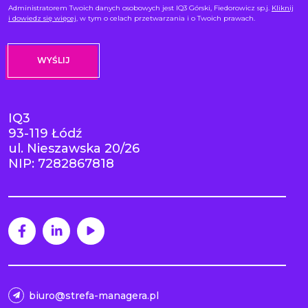
Administratorem Twoich danych osobowych jest IQ3 Górski, Fiedorowicz sp.j.
Kliknij
i dowiedz się więcej
, w tym o celach przetwarzania i o Twoich prawach.
IQ3
93-119 Łódź
ul. Nieszawska 20/26
NIP: 7282867818
biuro@strefa-managera.pl