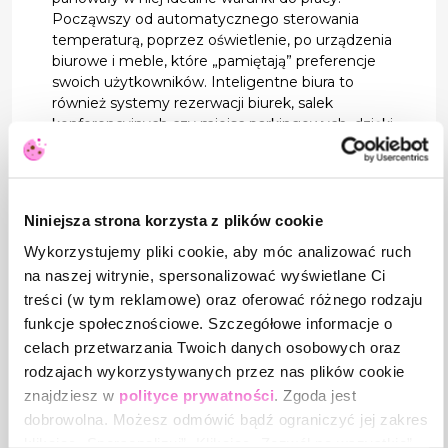
Począwszy od automatycznego sterowania
temperaturą, poprzez oświetlenie, po urządzenia
biurowe i meble, które „pamiętają” preferencje
swoich użytkowników. Inteligentne biura to
również systemy rezerwacji biurek, salek
konferencyjnych czy miejsc parkingowych, dzięki
czemu pracownicy mogą szybko i efektywnie
planować swoją pracę. Rozwój koncepcji smart
office przyspieszył w obliczu pandemii, gdy wiele
firm zostało zmuszonych do przejścia na pracę
Niniejsza strona korzysta z plików cookie
zdalną i hybrydową. W efekcie utrzymywanie
wielkich przestrzeni biurowych przestało być
Wykorzystujemy pliki cookie, aby móc analizować ruch
opłacalne i uzasadnione biznesowo. Pracownicy
na naszej witrynie, spersonalizować wyświetlane Ci
również dostrzegli zalety pracy w inteligentnych
treści (w tym reklamowe) oraz oferować różnego rodzaju
biurach – w opiniach, które można znaleźć na
funkcje społecznościowe. Szczegółowe informacje o
portalach społecznościowych, wskazują na
celach przetwarzania Twoich danych osobowych oraz
komfort i większą skuteczność swojej pracy w
rodzajach wykorzystywanych przez nas plików cookie
otoczeniu smart.
znajdziesz w
polityce prywatności
. Zgoda jest
Przykłady przedstawionych powyżej narzędzi, to
dobrowolna. Możesz odmówić bądź ograniczyć jej zakres
tylko mały wycinek możliwości, z jakich mogą
klikając „Spersonalizuj”. Klikając „Zezwól na wszystkie”