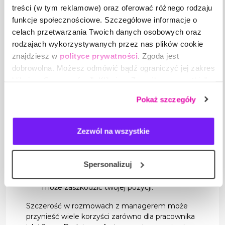
treści (w tym reklamowe) oraz oferować różnego rodzaju
szczerym, a kiedy zachować dystans?
funkcje społecznościowe. Szczegółowe informacje o
Szczerość jest cenna, ale jej stosowanie wymaga
celach przetwarzania Twoich danych osobowych oraz
odpowiedniej strategii. Jak efektywnie
rodzajach wykorzystywanych przez nas plików cookie
komunikować się z managerem?
znajdziesz w
polityce prywatności
. Zgoda jest
dobrowolna. Możesz odmówić bądź ograniczyć jej zakres
Przygotowanie: Zawsze przygotuj się do
rozmowy, zbierając fakty i argumenty.
klikając „Spersonalizuj”. Klikając „Zezwól na wszystkie”
wyrażasz zgodę na stosowanie przez nas plików cookie,
Konstruktywność: Skup się na rozwiązaniach,
Pokaż szczegóły
a także na przetwarzanie Twoich danych osobowych.
a nie na samych problemach.
Empatia: Pamiętaj o perspektywie drugiej
Zezwól na wszystkie
strony – staraj się zrozumieć punkt widzenia
Managera.
Spersonalizuj
Transparentność: Bądź otwarty, ale z
umiarem – nie zdradzaj wszystkiego, co
może zaszkodzić twojej pozycji.
Szczerość w rozmowach z managerem może
przynieść wiele korzyści zarówno dla pracownika