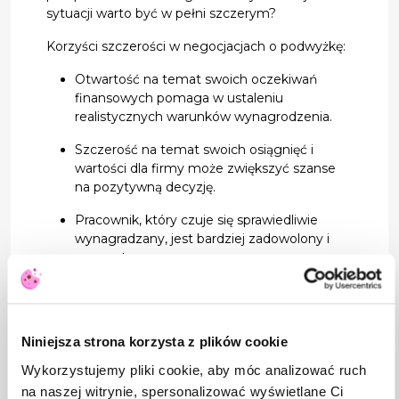
sytuacji warto być w pełni szczerym?
Korzyści szczerości w negocjacjach o podwyżkę:
Otwartość na temat swoich oczekiwań
finansowych pomaga w ustaleniu
realistycznych warunków wynagrodzenia.
Szczerość na temat swoich osiągnięć i
wartości dla firmy może zwiększyć szanse
na pozytywną decyzję.
Pracownik, który czuje się sprawiedliwie
wynagradzany, jest bardziej zadowolony i
zaangażowany w pracę.
Jednak zbyt duża szczerość może czasem
zaszkodzić. Warto przygotować się do rozmowy,
zbierając odpowiednie argumenty i dowody na
Niniejsza strona korzysta z plików cookie
swoje osiągnięcia, aby negocjacje były oparte na
konkretnych danych, a nie emocjach.
Wykorzystujemy pliki cookie, aby móc analizować ruch
na naszej witrynie, spersonalizować wyświetlane Ci
Strategie komunikacyjne – kiedy być