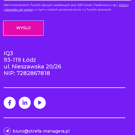
Administratorem Twoich danych osobowych jest IQ3 Górski, Fiedorowicz sp.j.
Kliknij
i dowiedz się więcej
, w tym o celach przetwarzania i o Twoich prawach.
IQ3
93-119 Łódź
ul. Nieszawska 20/26
NIP: 7282867818
biuro@strefa-managera.pl