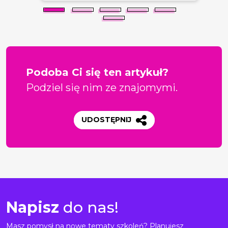
Podoba Ci się ten artykuł?
Podziel się nim ze znajomymi.
UDOSTĘPNIJ
Napisz
do nas!
Masz pomysł na nowe tematy szkoleń? Planujesz