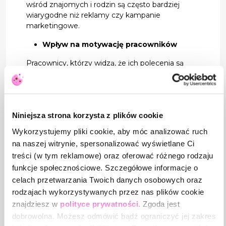
wśród znajomych i rodzin są często bardziej
wiarygodne niż reklamy czy kampanie
marketingowe.
Wpływ na motywację pracowników
Pracownicy, którzy widzą, że ich polecenia są
doceniane, często czują się bardziej
zaangażowani. Z drugiej strony brak systemów
nagradzania może prowadzić do frustracji i
spadku morale.
Niniejsza strona korzysta z plików cookie
Konsekwencje dla rynku pracy
Wykorzystujemy pliki cookie, aby móc analizować ruch
W dłuższej perspektywie firmy promujące
na naszej witrynie, spersonalizować wyświetlane Ci
polecenia tworzą bardziej stabilne środowisko
treści (w tym reklamowe) oraz oferować różnego rodzaju
pracy. Kandydaci z polecenia często lepiej
funkcje społecznościowe. Szczegółowe informacje o
integrują się z zespołem i dłużej pozostają w
celach przetwarzania Twoich danych osobowych oraz
firmie, co przekłada się na niższą rotację.
rodzajach wykorzystywanych przez nas plików cookie
Wyższa jakość zatrudnienia
znajdziesz w
polityce prywatności
. Zgoda jest
Kandydaci z polecenia często lepiej pasują
dobrowolna. Możesz odmówić bądź ograniczyć jej zakres
do firmy pod względem kompetencji i