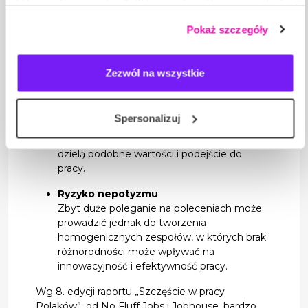
klikając „Spersonalizuj”. Klikając „Zezwól na wszystkie”
kultury organizacyjnej. Pracownik polecający
wyrażasz zgodę na stosowanie przez nas plików cookie,
zwykle zna znajomego na tyle dobrze, że
Pokaż szczegóły
a także na przetwarzanie Twoich danych osobowych.
jest w stanie ocenić jego dopasowanie do
wymagań. Rekrutacja za pomocą poleceń
jest zwykle tańsza niż korzystanie z agencji
Zezwól na wszystkie
czy intensywne kampanie rekrutacyjne.
Wzmocnienie kultury organizacyjnej
Spersonalizuj
Polecenia pracownicze mogą pomóc
budować zgrany zespół, w którym ludzie
dzielą podobne wartości i podejście do
pracy.
Ryzyko nepotyzmu
Zbyt duże poleganie na poleceniach może
prowadzić jednak do tworzenia
homogenicznych zespołów, w których brak
różnorodności może wpływać na
innowacyjność i efektywność pracy.
Wg 8. edycji raportu „Szczęście w pracy
Polaków”, od No Fluff Jobs i Jobhouse, bardzo