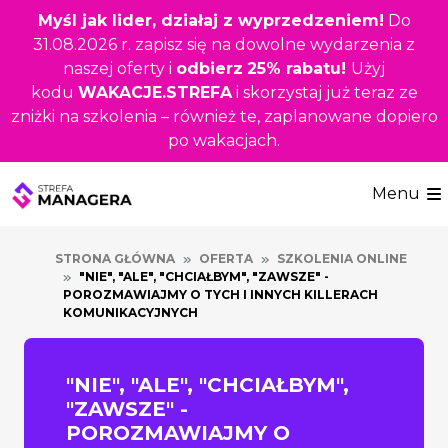
Przejdź
Myśl jak lider, działaj z wyprzedzeniem!
Do
do
31.08.2026 r. zapisz się na dowolne wydarzenia z
głównej
naszej oferty i
odbierz
25% rabatu!
Użyj
treści
kodu
WAKACJE.STREFA
i skorzystaj już teraz ze
zniżki na szkolenia – również te, zaplanowane dopiero
po wakacjach.
Menu
STRONA GŁÓWNA
OFERTA
SZKOLENIA ONLINE
"NIE", "ALE", "CHCIAŁBYM", "ZAWSZE" -
POROZMAWIAJMY O TYCH I INNYCH KILLERACH
KOMUNIKACYJNYCH
"NIE", "ALE", "CHCIAŁBYM",
"ZAWSZE" -
POROZMAWIAJMY O