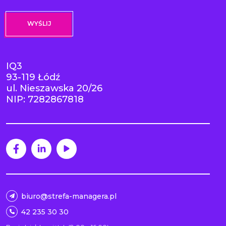
IQ3
93-119 Łódź
ul. Nieszawska 20/26
NIP: 7282867818
biuro@strefa-managera.pl
42 235 30 30