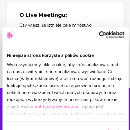
O Live Meetingu:
Czy wiesz, że istnieje całe mnóstwo
niepozornych, lecz niezwykle często
spotykanych killerów komunikacyjnych?
Podczas spotkania wymienimy i
skategoryzujemy część z nich oraz przede
wszystkim porozmawiamy o przyczynach
Niniejsza strona korzysta z plików cookie
ich "skuteczności". Dowiemy się także, jakie
są dla nich alternatywy i kiedy je stosować.
Wykorzystujemy pliki cookie, aby móc analizować ruch
Nie czekaj, ale zapisz się na Live Meeting –
na naszej witrynie, spersonalizować wyświetlane Ci
o to właśnie "chciałbym" Cię prosić
treści (w tym reklamowe) oraz oferować różnego rodzaju
funkcje społecznościowe. Szczegółowe informacje o
celach przetwarzania Twoich danych osobowych oraz
rodzajach wykorzystywanych przez nas plików cookie
Napisz
do nas!
znajdziesz w
polityce prywatności
. Zgoda jest
dobrowolna. Możesz odmówić bądź ograniczyć jej zakres
Masz pomysł na nowe tematy szkoleń? Planujesz
klikając „Spersonalizuj”. Klikając „Zezwól na wszystkie”
zorganizować szkolenie wewnętrzne w Twojej firmie? A
wyrażasz zgodę na stosowanie przez nas plików cookie,
może jesteś ekspertem i chcesz podjąć z nami współpracę?