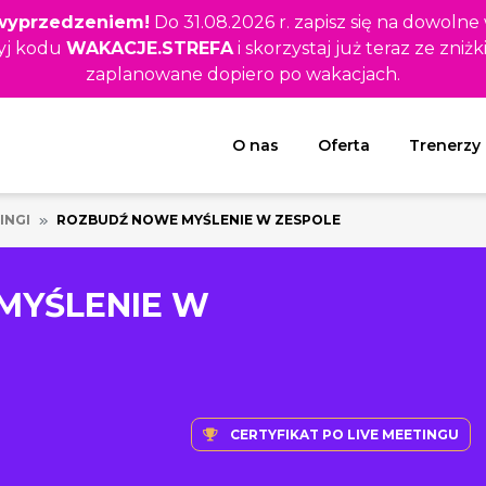
z wyprzedzeniem!
Do 31.08.2026 r. zapisz się na dowolne
yj kodu
WAKACJE.STREFA
i skorzystaj już teraz ze zniżk
zaplanowane dopiero po wakacjach.
Rozwiń menu
O nas
Oferta
Trenerzy
INGI
ROZBUDŹ NOWE MYŚLENIE W ZESPOLE
MYŚLENIE W
CERTYFIKAT PO LIVE MEETINGU