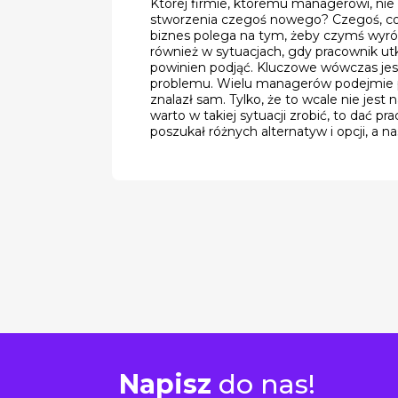
Której firmie, któremu managerowi, ni
stworzenia czegoś nowego? Czegoś, co
biznes polega na tym, żeby czymś wyróżn
również w sytuacjach, gdy pracownik utkn
powinien podjąć. Kluczowe wówczas jes
problemu. Wielu managerów podejmie pr
znalazł sam. Tylko, że to wcale nie jest
warto w takiej sytuacji zrobić, to dać 
poszukał różnych alternatyw i opcji, a na
Napisz
do nas!