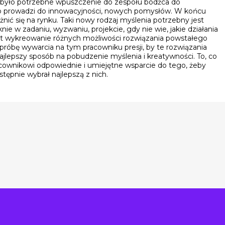
e było potrzebne wpuszczenie do zespołu bodźca do
 prowadzi do innowacyjności, nowych pomysłów. W końcu
ić się na rynku. Taki nowy rodzaj myślenia potrzebny jest
ie w zadaniu, wyzwaniu, projekcie, gdy nie wie, jakie działania
t wykreowanie różnych możliwości rozwiązania powstałego
óbę wywarcia na tym pracowniku presji, by te rozwiązania
 najlepszy sposób na pobudzenie myślenia i kreatywności. To, co
pracownikowi odpowiednie i umiejętne wsparcie do tego, żeby
stępnie wybrał najlepszą z nich.