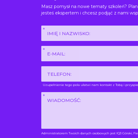
Masz pomysł na nowe tematy szkoleń? Planu
jesteś ekspertem i chcesz podjąć z nami wsp
Imię
i
nazwisko
E-
*
mail
*
Phone
Uzupełnienie tego pola ułatwi nam kontakt z Tobą i przyspie
Wiadomość
*
Administratorem Twoich danych osobowych jest IQ3 Górski, Fie