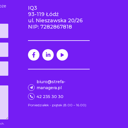
oże
IQ3
93-119 Łódź
ul. Nieszawska 20/26
NIP: 7282867818
biuro@strefa-
managera.pl
42 235 30 30
Poniedziałek - piątek (8.00 – 16.00)
ch.