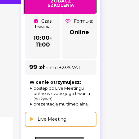
ZOBACZ
SZKOLENIA
Czas
Formuła:
Trwania:
Online
10:00-
11:00
99 zł
netto +23% VAT
W cenie otrzymujesz:
dostęp do Live Meetingu
online w czasie jego trwania
(na żywo);
prezentację multimedialną.
Live Meeting