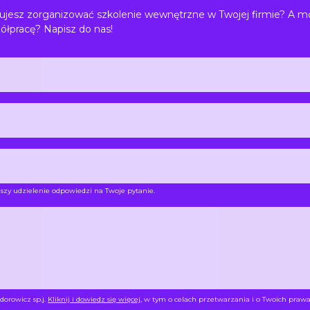
jesz zorganizować szkolenie wewnętrzne w Twojej firmie? A m
ółpracę? Napisz do nas!
szy udzielenie odpowiedzi na Twoje pytanie.
dorowicz sp.j.
Kliknij i dowiedz się więcej
, w tym o celach przetwarzania i o Twoich prawa