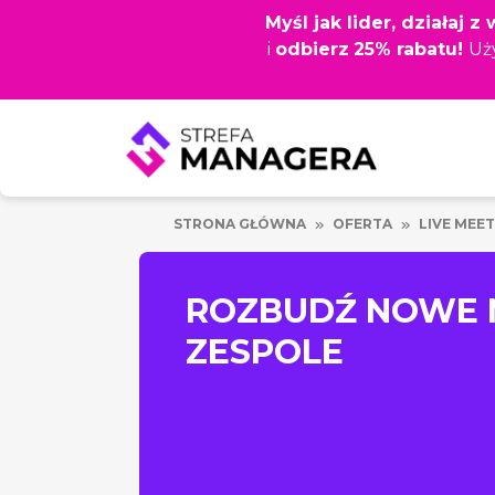
Przejdź
Myśl jak lider, działaj 
do
i
odbierz
25% rabatu!
Uż
głównej
treści
STRONA GŁÓWNA
OFERTA
LIVE MEET
ROZBUDŹ NOWE 
ZESPOLE