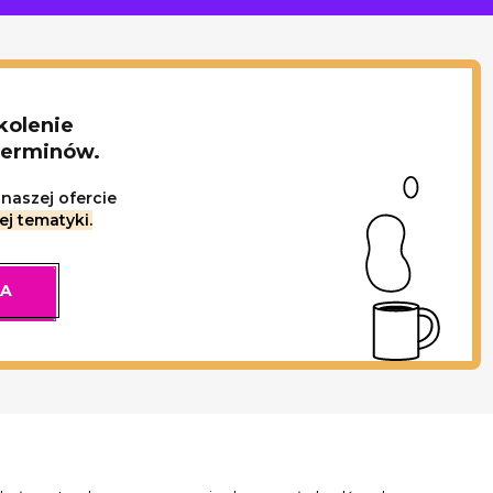
kolenie
terminów.
naszej ofercie
ej tematyki.
IA