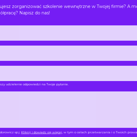
jesz zorganizować szkolenie wewnętrzne w Twojej firmie? A m
ółpracę? Napisz do nas!
szy udzielenie odpowiedzi na Twoje pytanie.
dorowicz sp.j.
Kliknij i dowiedz się więcej
, w tym o celach przetwarzania i o Twoich prawa