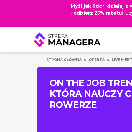
Przejdź
Myśl jak lider, działaj 
do
i
odbierz
25% rabatu!
Uż
głównej
treści
STRONA GŁÓWNA
OFERTA
LIVE MEET
ON THE JOB TREN
KTÓRA NAUCZY CI
ROWERZE