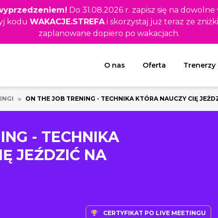
z wyprzedzeniem!
Do 31.08.2026 r. zapisz się na dowolne
yj kodu
WAKACJE.STREFA
i skorzystaj już teraz ze zniżk
zaplanowane dopiero po wakacjach.
Rozwiń menu
O nas
Oferta
Trenerzy
INGI
ON THE JOB TRENING - TECHNIKA KTÓRA NAUCZY CIĘ JEŹ
ING - TECHNIKA
Ę JEŹDZIĆ NA
CERTYFIKAT PO LIVE MEETINGU