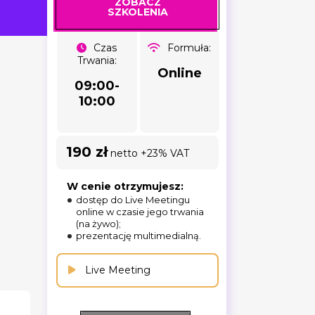
ZOBACZ
SZKOLENIA
Czas
Formuła:
Trwania:
Online
09:00-
10:00
190 zł
netto +23% VAT
W cenie otrzymujesz:
dostęp do Live Meetingu
online w czasie jego trwania
(na żywo);
prezentację multimedialną.
Live Meeting