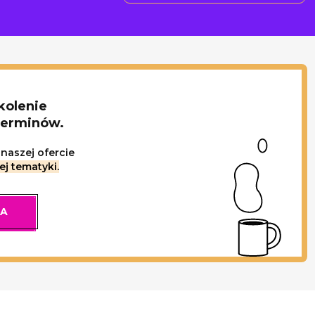
kolenie
terminów.
naszej ofercie
ej tematyki.
IA