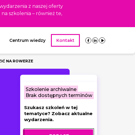
 wydarzenia z naszej oferty
i na szkolenia – również te,
Centrum wiedzy
Kontakt
DZIĆ NA ROWERZE
Szkolenie archiwalne
Brak dostępnych terminów
Szukasz szkoleń w tej
tematyce? Zobacz aktualne
wydarzenia.