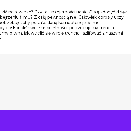
dzić na rowerze? Czy te umiejetności udało Ci się zdobyć dzięki
obejrzeniu filmu? Z całą pewnością nie. Człowiek dorosły uczy
h potrzebuje, aby posiąść daną kompetencję. Same
by doskonalić swoje umiejętności, potrzebujemy trenera.
o tym, jak wcielić się w rolę trenera i szlifować z naszymi
.