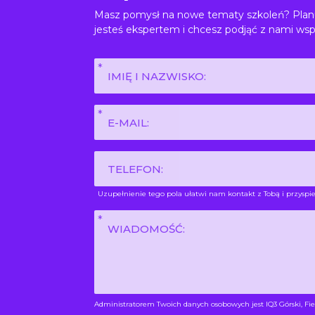
Masz pomysł na nowe tematy szkoleń? Planu
jesteś ekspertem i chcesz podjąć z nami wsp
Imię
i
nazwisko
E-
*
mail
*
Phone
Uzupełnienie tego pola ułatwi nam kontakt z Tobą i przyspie
Wiadomość
*
Administratorem Twoich danych osobowych jest IQ3 Górski, Fie