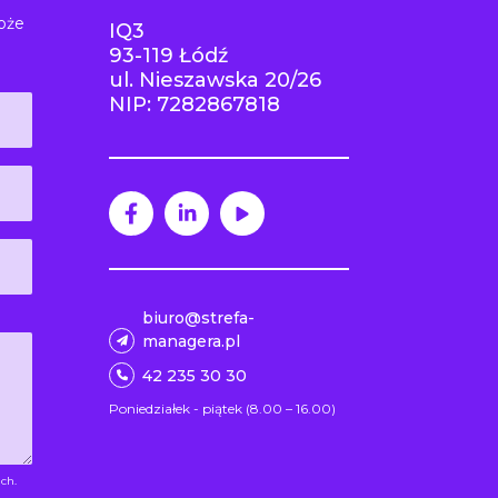
oże
IQ3
93-119 Łódź
ul. Nieszawska 20/26
NIP: 7282867818
biuro@strefa-
managera.pl
42 235 30 30
Poniedziałek - piątek (8.00 – 16.00)
ch.