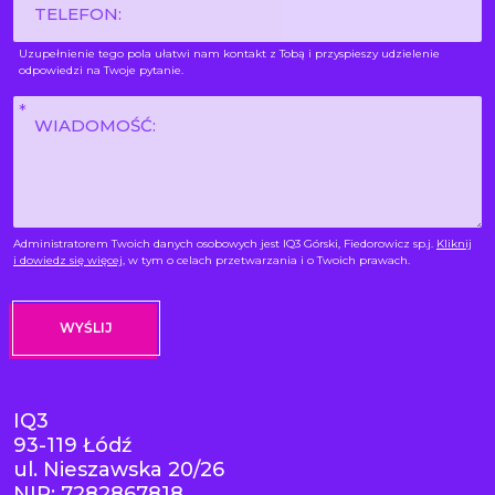
Uzupełnienie tego pola ułatwi nam kontakt z Tobą i przyspieszy udzielenie
odpowiedzi na Twoje pytanie.
Wiadomość
*
Administratorem Twoich danych osobowych jest IQ3 Górski, Fiedorowicz sp.j.
Kliknij
i dowiedz się więcej
, w tym o celach przetwarzania i o Twoich prawach.
IQ3
93-119 Łódź
ul. Nieszawska 20/26
NIP: 7282867818