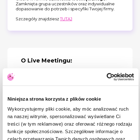
Zamknięta grupa uczestników oraz indywidualne
dopasowanie do potrzeb i specyfiki Twojej firmy.
Szczegóły znajdziesz
TUTAJ
O Live Meetingu:
Chcesz, żeby oceny okresowe były
realnym narzędziem rozwoju, a nie tylko
formalnością? Dzięki temu Live
Meetingowi zobaczysz, jak przygotować
się do rozmów rozwojowych, by okazały się
Niniejsza strona korzysta z plików cookie
motywujące i efektywne zarówno dla
pracownika, jak i pracodawcy. Poznasz
Wykorzystujemy pliki cookie, aby móc analizować ruch
sprawdzone metody prowadzenia tego
na naszej witrynie, spersonalizować wyświetlane Ci
typu konwersacji, które wspierają osiąganie
celów oraz budowanie zaangażowania w
treści (w tym reklamowe) oraz oferować różnego rodzaju
zespole. Nauczysz się, w jaki sposób
funkcje społecznościowe. Szczegółowe informacje o
udzielać konstruktywnego feedbacku i
celach przetwarzania Twoich danych osobowych oraz
skutecznie wyznaczać kierunki rozwoju.