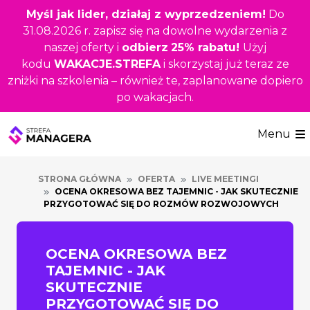
Przejdź
Myśl jak lider, działaj z wyprzedzeniem!
Do
do
31.08.2026 r. zapisz się na dowolne wydarzenia z
głównej
naszej oferty i
odbierz
25% rabatu!
Użyj
treści
kodu
WAKACJE.STREFA
i skorzystaj już teraz ze
zniżki na szkolenia – również te, zaplanowane dopiero
po wakacjach.
Menu
STRONA GŁÓWNA
OFERTA
LIVE MEETINGI
OCENA OKRESOWA BEZ TAJEMNIC - JAK SKUTECZNIE
PRZYGOTOWAĆ SIĘ DO ROZMÓW ROZWOJOWYCH
OCENA OKRESOWA BEZ
TAJEMNIC - JAK
SKUTECZNIE
PRZYGOTOWAĆ SIĘ DO