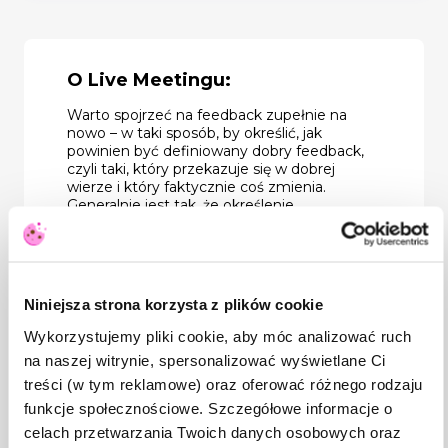
O Live Meetingu:
Warto spojrzeć na feedback zupełnie na
nowo – w taki sposób, by określić, jak
powinien być definiowany dobry feedback,
czyli taki, który przekazuje się w dobrej
wierze i który faktycznie coś zmienia.
Generalnie jest tak, że określenie
„informacja zwrotna” z czymś nam się
zazwyczaj kojarzy. Od razu pojawiają się w
głowie konkretne wyobrażenia. Częściej
myślimy o negatywnym feedbacku. Nie
tak łatwo dostrzegamy pozytywny aspekt
Niniejsza strona korzysta z plików cookie
informacji zwrotnej. Przyjmujemy też różne
role w procesie ich przekazywania. Poza
Wykorzystujemy pliki cookie, aby móc analizować ruch
świadomością istnienia tych ról istotne jest
na naszej witrynie, spersonalizować wyświetlane Ci
stworzenie fundamentów, żeby informacja
treści (w tym reklamowe) oraz oferować różnego rodzaju
zwrotna w ogóle zadziałała. Nie wystarczy
więc ściągnąć sobie z internetu jedno z
funkcje społecznościowe. Szczegółowe informacje o
wielu narzędzi do udzielania feedbacku.
celach przetwarzania Twoich danych osobowych oraz
Trzeba do tego podejść kompleksowo.