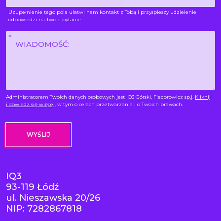
Uzupełnienie tego pola ułatwi nam kontakt z Tobą i przyspieszy udzielenie
odpowiedzi na Twoje pytanie.
Wiadomość
*
Administratorem Twoich danych osobowych jest IQ3 Górski, Fiedorowicz sp.j.
Kliknij
i dowiedz się więcej
, w tym o celach przetwarzania i o Twoich prawach.
IQ3
93-119 Łódź
ul. Nieszawska 20/26
NIP: 7282867818