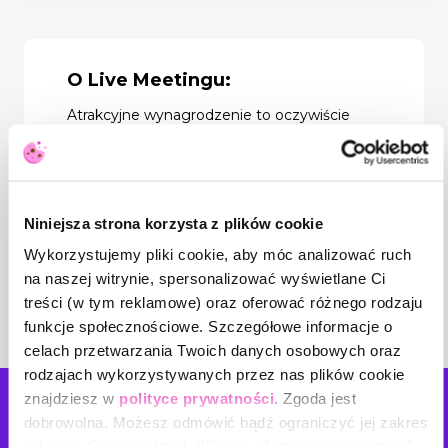
O Live Meetingu:
Atrakcyjne wynagrodzenie to oczywiście
jeden z najważniejszych czynników
decydujących o podjęciu zatrudnienia lub
zmianie pracy. Dobra płaca sprawia, że
pracownicy są zmotywowani do pracy i
zaangażowani w wykonywanie swoich
obowiązków. Nie bez znaczenia jest jednak
Niniejsza strona korzysta z plików cookie
ich pozafinansowe motywowanie. Co to
Wykorzystujemy pliki cookie, aby móc analizować ruch
konkretnie znaczy? Jak zwiększać
zaangażowanie zespołu inaczej niż za
na naszej witrynie, spersonalizować wyświetlane Ci
pomocą podwyżek? Na te pytania
treści (w tym reklamowe) oraz oferować różnego rodzaju
odpowiem podczas spotkania.
funkcje społecznościowe. Szczegółowe informacje o
celach przetwarzania Twoich danych osobowych oraz
rodzajach wykorzystywanych przez nas plików cookie
znajdziesz w
polityce prywatności
. Zgoda jest
Napisz
do nas!
dobrowolna. Możesz odmówić bądź ograniczyć jej zakres
klikając „Spersonalizuj”. Klikając „Zezwól na wszystkie”