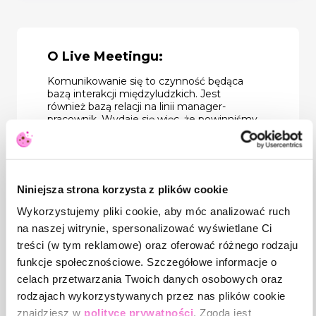
O Live Meetingu:
Komunikowanie się to czynność będąca
bazą interakcji międzyludzkich. Jest
również bazą relacji na linii manager-
pracownik. Wydaje się więc, że powinniśmy
być mistrzami tej sztuki, a jednak wciąż
doświadczamy nieporozumień,
niedomówień, braku wzajemnego
zrozumienia i związanych z tym konfliktów.
W trakcie tego spotkania powiem, w jakie
Niniejsza strona korzysta z plików cookie
pułapki komunikacyjne mamy tendencję
nieświadomie wpadać, zarówno z
Wykorzystujemy pliki cookie, aby móc analizować ruch
perspektywy managera, jak i pracownika.
na naszej witrynie, spersonalizować wyświetlane Ci
Biorąc udział w naszym Live Meetingu
treści (w tym reklamowe) oraz oferować różnego rodzaju
zobaczysz, w jaki sposób znajomość
modeli rozmów managerskich wesprze Cię
funkcje społecznościowe. Szczegółowe informacje o
jako managera w budowaniu efektywnej
celach przetwarzania Twoich danych osobowych oraz
komunikacji z pracownikiem.
rodzajach wykorzystywanych przez nas plików cookie
znajdziesz w
polityce prywatności
. Zgoda jest