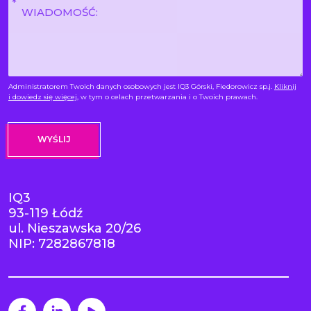
Wiadomość
*
Administratorem Twoich danych osobowych jest IQ3 Górski, Fiedorowicz sp.j.
Kliknij
i dowiedz się więcej
, w tym o celach przetwarzania i o Twoich prawach.
IQ3
93-119 Łódź
ul. Nieszawska 20/26
NIP: 7282867818