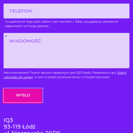
*
Phone
Uzupełnienie tego pola ułatwi nam kontakt z Tobą i przyspieszy udzielenie
odpowiedzi na Twoje pytanie.
Wiadomość
*
Administratorem Twoich danych osobowych jest IQ3 Górski, Fiedorowicz sp.j.
Kliknij
i dowiedz się więcej
, w tym o celach przetwarzania i o Twoich prawach.
IQ3
93-119 Łódź