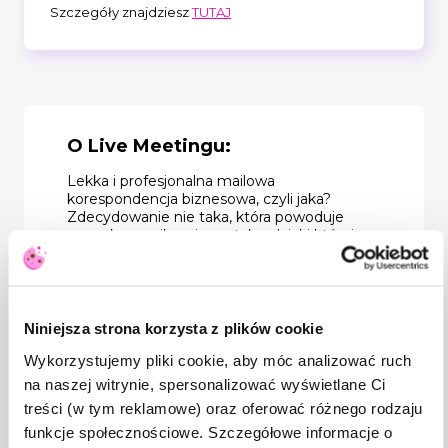
Szczegóły znajdziesz
TUTAJ
O Live Meetingu:
Lekka i profesjonalna mailowa
korespondencja biznesowa, czyli jaka?
Zdecydowanie nie taka, która powoduje
szum komunikacyjny, a taka, dzięki której
wszystko jest jasne i jednoznaczne.
Spotkanie rozpoczniemy od doświadczania
sprawczości słowa „ale”, po to, by wiedzieć,
dlaczego warto używać jego zamiennika.
Dowiesz się, kto lub co może stać się
Niniejsza strona korzysta z plików cookie
Twoim asystentem w pisaniu poprawnej
Wykorzystujemy pliki cookie, aby móc analizować ruch
korespondencji, by mieć go już zawsze na
podorędziu. Otrzymasz także zapadające w
na naszej witrynie, spersonalizować wyświetlane Ci
pamięć narzędzie, które pozwoli Ci
treści (w tym reklamowe) oraz oferować różnego rodzaju
zachować najważniejsze elementy
funkcje społecznościowe. Szczegółowe informacje o
komunikatu pisanego. Dodatkowo