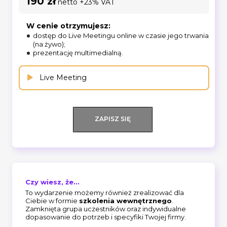
190 zł
netto +23% VAT
W cenie otrzymujesz:
dostęp do Live Meetingu online w czasie jego trwania
(na żywo);
prezentację multimedialną.
Live Meeting
ZAPISZ SIĘ
Czy wiesz, że...
To wydarzenie możemy również zrealizować dla
Ciebie w formie
szkolenia wewnętrznego
.
Zamknięta grupa uczestników oraz indywidualne
dopasowanie do potrzeb i specyfiki Twojej firmy.