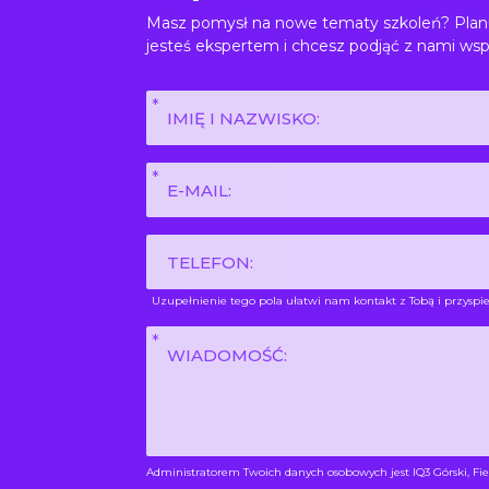
Masz pomysł na nowe tematy szkoleń? Planu
jesteś ekspertem i chcesz podjąć z nami wsp
Imię
i
nazwisko
E-
*
mail
*
Phone
Uzupełnienie tego pola ułatwi nam kontakt z Tobą i przyspie
Wiadomość
*
Administratorem Twoich danych osobowych jest IQ3 Górski, Fie