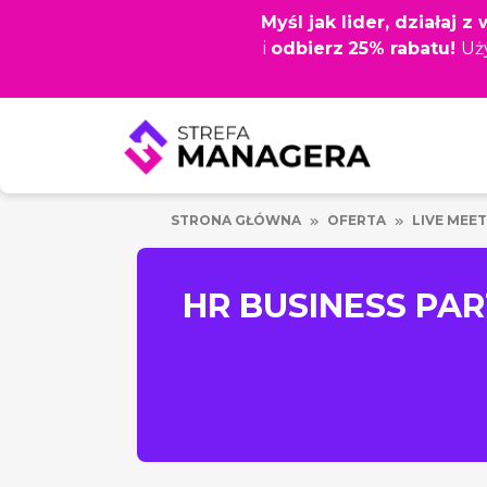
Przejdź
Myśl jak lider, działaj 
do
i
odbierz
25% rabatu!
Uż
głównej
treści
STRONA GŁÓWNA
OFERTA
LIVE MEET
HR BUSINESS PAR