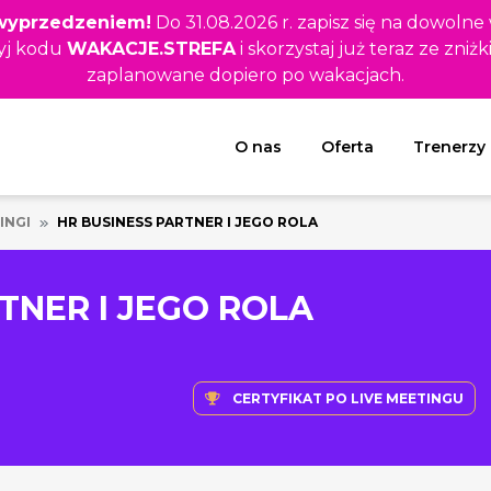
z wyprzedzeniem!
Do 31.08.2026 r. zapisz się na dowolne
yj kodu
WAKACJE.STREFA
i skorzystaj już teraz ze zniżk
zaplanowane dopiero po wakacjach.
Rozwiń menu
O nas
Oferta
Trenerzy
INGI
HR BUSINESS PARTNER I JEGO ROLA
TNER I JEGO ROLA
CERTYFIKAT PO LIVE MEETINGU