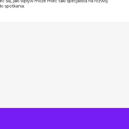
ć się, jaki wpływ może mieć taki specjalista na rozwój
o spotkania.