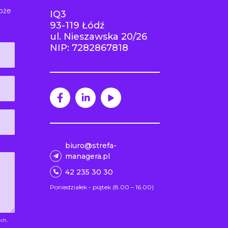
oże
IQ3
93-119 Łódź
ul. Nieszawska 20/26
NIP: 7282867818
biuro@strefa-
managera.pl
42 235 30 30
Poniedziałek - piątek (8.00 – 16.00)
ch.