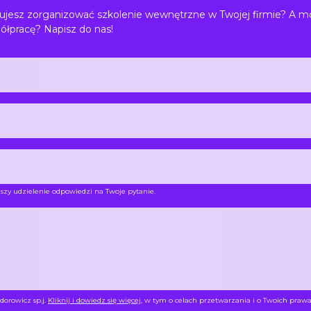
jesz zorganizować szkolenie wewnętrzne w Twojej firmie? A m
ółpracę? Napisz do nas!
szy udzielenie odpowiedzi na Twoje pytanie.
dorowicz sp.j.
Kliknij i dowiedz się więcej
, w tym o celach przetwarzania i o Twoich prawa