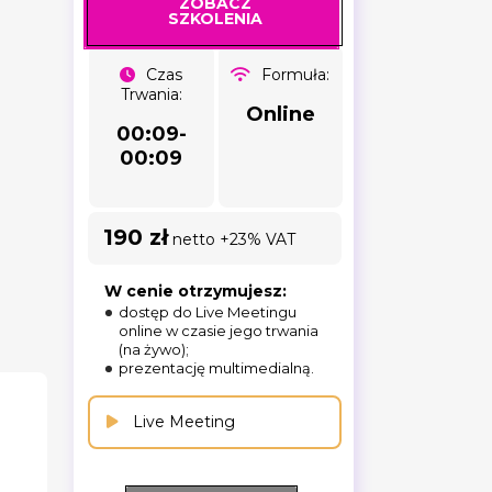
ZOBACZ
SZKOLENIA
Czas
Formuła:
Trwania:
Online
00:09-
00:09
190 zł
netto +23% VAT
W cenie otrzymujesz:
dostęp do Live Meetingu
online w czasie jego trwania
(na żywo);
prezentację multimedialną.
Live Meeting