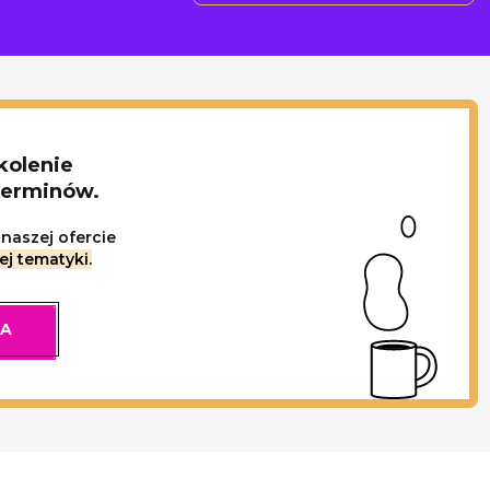
kolenie
terminów.
naszej ofercie
ej tematyki.
IA