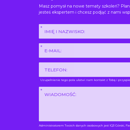
Masz pomysł na nowe tematy szkoleń? Planu
jesteś ekspertem i chcesz podjąć z nami wsp
Imię
i
nazwisko
E-
*
mail
*
Phone
Uzupełnienie tego pola ułatwi nam kontakt z Tobą i przyspie
Wiadomość
*
Administratorem Twoich danych osobowych jest IQ3 Górski, Fie