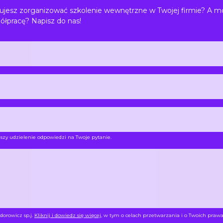
jesz zorganizować szkolenie wewnętrzne w Twojej firmie? A m
ółpracę? Napisz do nas!
szy udzielenie odpowiedzi na Twoje pytanie.
dorowicz sp.j.
Kliknij i dowiedz się więcej
, w tym o celach przetwarzania i o Twoich prawa