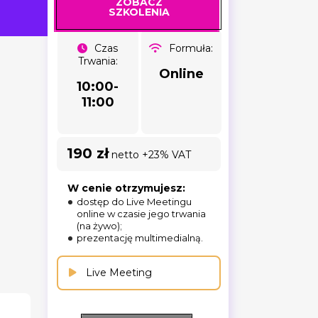
ZOBACZ
SZKOLENIA
Czas
Formuła:
Trwania:
Online
10:00-
11:00
190 zł
netto +23% VAT
W cenie otrzymujesz:
dostęp do Live Meetingu
online w czasie jego trwania
(na żywo);
prezentację multimedialną.
Live Meeting