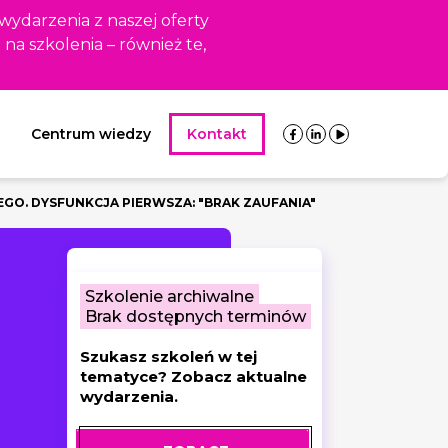
 wydarzenia z naszej oferty
i na szkolenia – również te,
Centrum wiedzy
Kontakt
GO. DYSFUNKCJA PIERWSZA: "BRAK ZAUFANIA"
Szkolenie archiwalne
Brak dostępnych terminów
Szukasz szkoleń w tej
tematyce? Zobacz aktualne
wydarzenia.