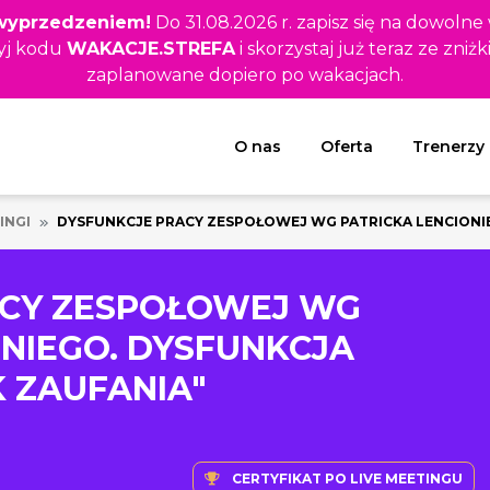
z wyprzedzeniem!
Do 31.08.2026 r. zapisz się na dowolne
yj kodu
WAKACJE.STREFA
i skorzystaj już teraz ze zniżk
zaplanowane dopiero po wakacjach.
Rozwiń menu
O nas
Oferta
Trenerzy
INGI
DYSFUNKCJE PRACY ZESPOŁOWEJ WG PATRICKA LENCIONIE
ACY ZESPOŁOWEJ WG
ONIEGO. DYSFUNKCJA
K ZAUFANIA"
CERTYFIKAT PO LIVE MEETINGU