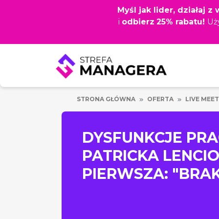
Przejdź
Myśl jak lider, działaj 
do
i
odbierz
25% rabatu!
Uż
głównej
treści
STRONA GŁÓWNA
OFERTA
LIVE MEET
DYSFUNKCJE PR
PATRICKA LENCI
PIERWSZA: "BRA