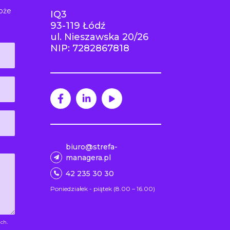
oże
IQ3
93-119 Łódź
ul. Nieszawska 20/26
NIP: 7282867818
biuro@strefa-
managera.pl
42 235 30 30
Poniedziałek - piątek (8.00 – 16.00)
ch.