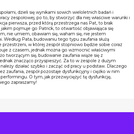
połami, dzieli się wynikami sowich wieloletnich badań i
acy zespołowej, po to, by stworzyć dla niej właściwe warunki i
kcja pierwsza, przed którą przestrzega nas Pat, to brak
 jakim pojmuje go Patrick, to otwartość objawiająca się
em, nie umiem, obawiam się, waham się, nie jestem
. Według Pata, budowaniu tego typu zaufania służą
e przestrzeni, w której zespół stopniowo będzie sobie coraz
astępuje z czasem, jednak można go wzmocnić właściwymi
żo tworzącym się, budowanie zaufania wiąże się z
jednak znacząco przyspieszyć. Za to w zespole z dużym
, należy działać szybko i zacząć od pracy u podstaw. Dlaczego
z zaufania, zespół pozostaje dysfunkcyjny i ciężko w nim
erformingu. O tym, jak przezwyciężyć tę dysfunkcję,
 niego zapraszamy!