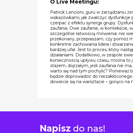
O Live Meetingu:
Patrick Lencioni, guru w zarządzaniu zes
wskazówkami, jak zwalczyć dysfunkcje pr
czerpać z efektu synergii grupy. Dysfun
zaufania. Owe zaufanie, w kontekście, w
szczególnie łatwością mówienia: nie wi
przekonany, przepraszam, czy pomóż mi
konkretne zachowania lidera i stwarzani
bardziej ufał. Jest to proces, który n
działaniami. Dodatkowo, w zespole świe
koniecznością upływu czasu, można to 
stażem, dojrzałym, jeśli zaufania nie ma
warto się nad tym pochylić? Ponieważ be
będzie doprowadzić do niezakłóconego p
dowiecie się na warsztacie – gorąco na
Napisz
do nas!