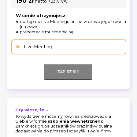
190 zł
netto +23% VAT
W cenie otrzymujesz:
dostęp do Live Meetingu online w czasie jego trwania
(na żywo);
prezentację multimedialną.
Live Meeting
ZAPISZ SIĘ
Czy wiesz, że...
To wydarzenie możemy również zrealizować dla
Ciebie w formie
szkolenia wewnętrznego
.
Zamknięta grupa uczestników oraz indywidualne
dopasowanie do potrzeb i specyfiki Twojej firmy.