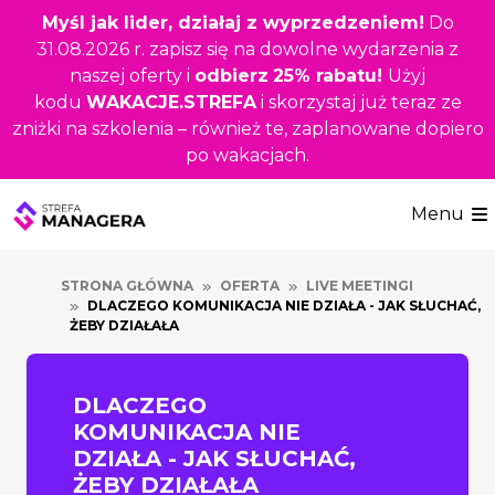
Przejdź
Myśl jak lider, działaj z wyprzedzeniem!
Do
do
31.08.2026 r. zapisz się na dowolne wydarzenia z
głównej
naszej oferty i
odbierz
25% rabatu!
Użyj
treści
kodu
WAKACJE.STREFA
i skorzystaj już teraz ze
zniżki na szkolenia – również te, zaplanowane dopiero
po wakacjach.
Menu
STRONA GŁÓWNA
OFERTA
LIVE MEETINGI
DLACZEGO KOMUNIKACJA NIE DZIAŁA - JAK SŁUCHAĆ,
ŻEBY DZIAŁAŁA
DLACZEGO
KOMUNIKACJA NIE
DZIAŁA - JAK SŁUCHAĆ,
ŻEBY DZIAŁAŁA