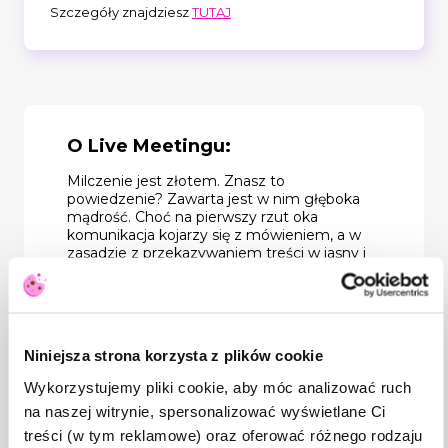
Szczegóły znajdziesz
TUTAJ
O Live Meetingu:
Milczenie jest złotem. Znasz to
powiedzenie? Zawarta jest w nim głęboka
mądrość. Choć na pierwszy rzut oka
komunikacja kojarzy się z mówieniem, a w
zasadzie z przekazywaniem treści w jasny i
zrozumiały sposób, to jeśli tylko na tym się
skupisz, nie zadziała. Bardzo często,
szczególnie w sferze zawodowej, ludzie
koncentrują się na tym, żeby ich przekaz
do innych był skuteczny, by rozumieli.
Niniejsza strona korzysta z plików cookie
Skupiają się na tym, co sami mają do
powiedzenia. A potem w efekcie okazuje
Wykorzystujemy pliki cookie, aby móc analizować ruch
się, że w temacie, zadaniu, o które chodziło,
na naszej witrynie, spersonalizować wyświetlane Ci
coś poszło nie tak, zostało zrealizowane nie
w terminie, nie w ten sposób itd. Istnieje
treści (w tym reklamowe) oraz oferować różnego rodzaju