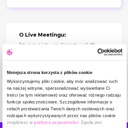
O Live Meetingu:
Jak zacząć rok w myśl zasady work-life
balance, jeśli chcesz, a nie umiesz dokonać
zmiany? Podczas Live Meetingu skupimy
się na praktycznych pomysłach i
sposobach, w jaki sposób wystartować w
tym nowym roku. Dostaniesz kilkanaście
Niniejsza strona korzysta z plików cookie
prostych i sprawdzonych „patentów” na to,
jak w końcu coś zmienić, a nie tylko o tym
Wykorzystujemy pliki cookie, aby móc analizować ruch
mówić. Dowiesz się, czy te postanowienia i
na naszej witrynie, spersonalizować wyświetlane Ci
plany są konieczne. Usłyszysz o kilku
treści (w tym reklamowe) oraz oferować różnego rodzaju
technikach do zastosowania. To spotkanie
będzie również o motywacji i zdrowym
funkcje społecznościowe. Szczegółowe informacje o
rozsądku.
celach przetwarzania Twoich danych osobowych oraz
rodzajach wykorzystywanych przez nas plików cookie
znajdziesz w
polityce prywatności
. Zgoda jest