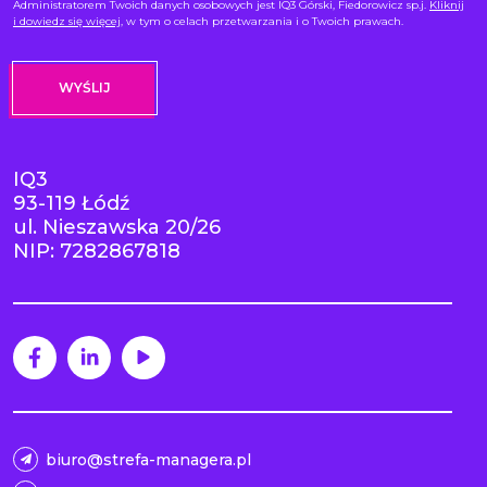
Administratorem Twoich danych osobowych jest IQ3 Górski, Fiedorowicz sp.j.
Kliknij
i dowiedz się więcej
, w tym o celach przetwarzania i o Twoich prawach.
IQ3
93-119 Łódź
ul. Nieszawska 20/26
NIP: 7282867818
biuro@strefa-managera.pl