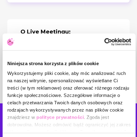
O Live Meetingu:
Zmotywowany zespół brzmi atrakcyjnie?
Macie system premiowy, ale nie spełnia on
swojej funkcji i nie podnosi zaangażowania
w zespole? Zapraszamy do udziału w tym
Niniejsza strona korzysta z plików cookie
Live Meetingu. Poznasz 4 błędy które
warto wyeliminować ze swoich systemów
Wykorzystujemy pliki cookie, aby móc analizować ruch
wynagrodzeń, aby zespół był
na naszej witrynie, spersonalizować wyświetlane Ci
zmotywowany i skoncentrowany na
faktycznym celu.
treści (w tym reklamowe) oraz oferować różnego rodzaju
funkcje społecznościowe. Szczegółowe informacje o
celach przetwarzania Twoich danych osobowych oraz
rodzajach wykorzystywanych przez nas plików cookie
znajdziesz w
polityce prywatności
. Zgoda jest
Napisz
do nas!
dobrowolna. Możesz odmówić bądź ograniczyć jej zakres
klikając „Spersonalizuj”. Klikając „Zezwól na wszystkie”
Masz pomysł na nowe tematy szkoleń? Planujesz