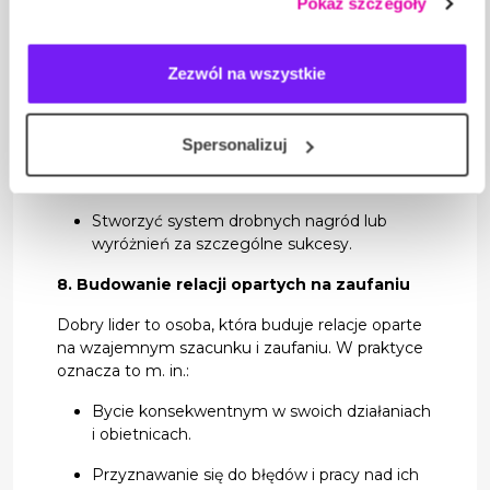
Pokaż szczegóły
wpływ na ich zaangażowanie i morale. Idąc temu
a także na przetwarzanie Twoich danych osobowych.
naprzeciw liderzy mogliby:
Wprowadzić regularne spotkania, na których
Zezwól na wszystkie
omawiane będą osiągnięcia zespołu.
Dbać o to, by feedback był konstruktywny,
Spersonalizuj
skupiający się na konkretnych aspektach
pracy i sposobach ich poprawy.
Stworzyć system drobnych nagród lub
wyróżnień za szczególne sukcesy.
8. Budowanie relacji opartych na zaufaniu
Dobry lider to osoba, która buduje relacje oparte
na wzajemnym szacunku i zaufaniu. W praktyce
oznacza to m. in.:
Bycie konsekwentnym w swoich działaniach
i obietnicach.
Przyznawanie się do błędów i pracy nad ich