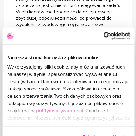
zarządzania jest umiejętność delegowania zadań.
Wielu liderów ma tendencję do przejmowania
zbyt dużej odpowiedzialności, co prowadzi do
wypalenia zawodowego i ogranicza rozwój
zespołu. W nadchodzącym roku warto
postanowić:
Powierzać pracownikom bardziej
odpowiedzialne zadania, dostosowane do
Niniejsza strona korzysta z plików cookie
ich kompetencji.
Wykorzystujemy pliki cookie, aby móc analizować ruch
Opracowywać jasne oczekiwania i termin
na naszej witrynie, spersonalizować wyświetlane Ci
realizacji zadań.
treści (w tym reklamowe) oraz oferować różnego rodzaju
funkcje społecznościowe. Szczegółowe informacje o
Dawać przestrzeń na kreatywność i własne
celach przetwarzania Twoich danych osobowych oraz
podejście pracowników do realizacji
powierzonych im projektów.
rodzajach wykorzystywanych przez nas plików cookie
znajdziesz w
polityce prywatności
. Zgoda jest
7. Podkreślanie osiągnięć i dawanie
dobrowolna. Możesz odmówić bądź ograniczyć jej zakres
konstruktywnego feedbacku
klikając „Spersonalizuj”. Klikając „Zezwól na wszystkie”
Docenianie sukcesów pracowników ma ogromny
wyrażasz zgodę na stosowanie przez nas plików cookie,