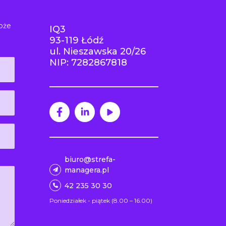
oże
IQ3
93-119 Łódź
ul. Nieszawska 20/26
NIP: 7282867818
biuro@strefa-
managera.pl
42 235 30 30
Poniedziałek - piątek (8.00 – 16.00)