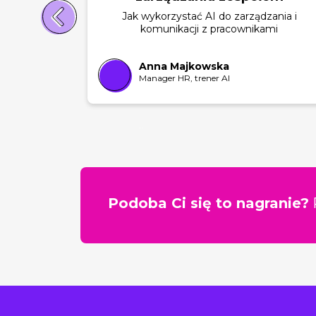
Jak wykorzystać AI do zarządzania i
komunikacji z pracownikami
Anna Majkowska
Manager HR, trener AI
SLAJD 1
SLAJD 2
Podoba Ci się to nagranie?