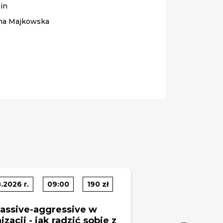
in
na Majkowska
.2026 r.
09:00
190 zł
assive-aggressive w
izacji - jak radzić sobie z