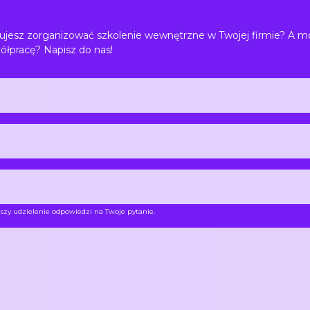
jesz zorganizować szkolenie wewnętrzne w Twojej firmie? A m
ółpracę? Napisz do nas!
szy udzielenie odpowiedzi na Twoje pytanie.