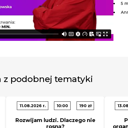
5 m
An
 z podobnej tematyki
11.08.2026 r.
10:00
190 zł
13.08
Rozwijam ludzi. Dlaczego nie
P
rosną?
organ