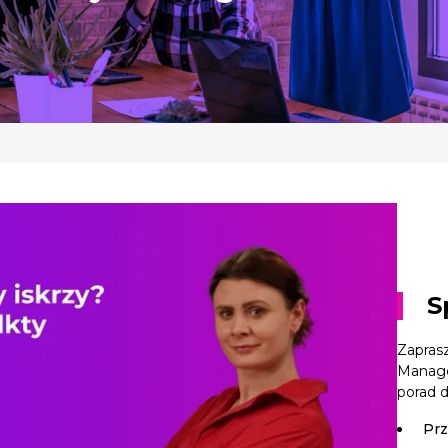
S
Zaprasz
Manage
porad 
Prz