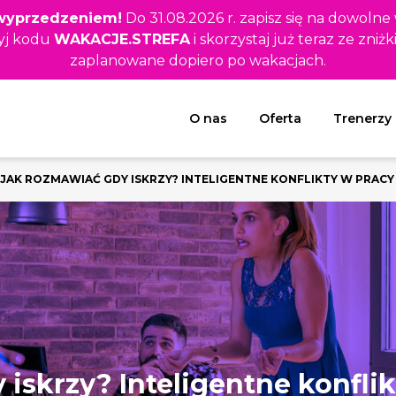
z wyprzedzeniem!
Do 31.08.2026 r. zapisz się na dowolne
yj kodu
WAKACJE.STREFA
i skorzystaj już teraz ze zniżk
zaplanowane dopiero po wakacjach.
Rozwiń menu
O nas
Oferta
Trenerzy
JAK ROZMAWIAĆ GDY ISKRZY? INTELIGENTNE KONFLIKTY W PRACY
iskrzy? Inteligentne konfli