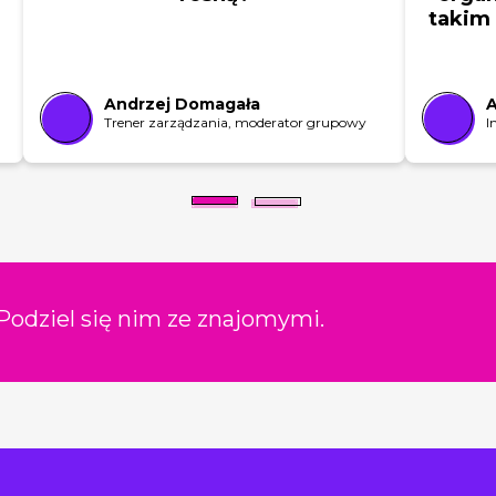
takim
Andrzej Domagała
A
Trener zarządzania, moderator grupowy
I
Podziel się nim ze znajomymi.