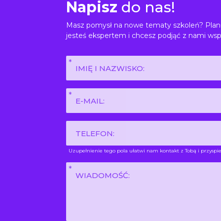
Napisz
do nas!
Masz pomysł na nowe tematy szkoleń? Planu
jesteś ekspertem i chcesz podjąć z nami wsp
Imię
i
nazwisko
E-
*
mail
*
Phone
Uzupełnienie tego pola ułatwi nam kontakt z Tobą i przyspie
Wiadomość
*