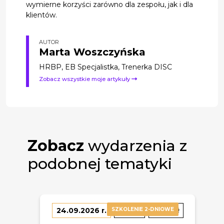
wymierne korzyści zarówno dla zespołu, jak i dla
klientów.
AUTOR
Marta Woszczyńska
HRBP, EB Specjalistka, Trenerka DISC
Zobacz wszystkie moje artykuły
Zobacz
wydarzenia z
podobnej tematyki
24.09.2026 r.
SZKOLENIE 2-DNIOWE
09:00
1380 zł