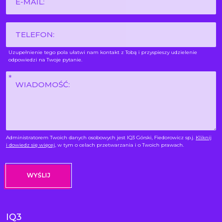
mail
*
Phone
Uzupełnienie tego pola ułatwi nam kontakt z Tobą i przyspieszy udzielenie
odpowiedzi na Twoje pytanie.
Wiadomość
*
Administratorem Twoich danych osobowych jest IQ3 Górski, Fiedorowicz sp.j.
Kliknij
i dowiedz się więcej
, w tym o celach przetwarzania i o Twoich prawach.
IQ3