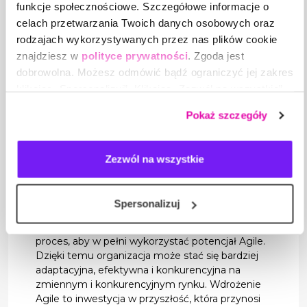
mniejszych zespołach.
funkcje społecznościowe. Szczegółowe informacje o
Slack:
Platforma komunikacyjna ułatwiająca
celach przetwarzania Twoich danych osobowych oraz
współpracę i wymianę informacji w zespole.
rodzajach wykorzystywanych przez nas plików cookie
Confluence:
Narzędzie do tworzenia i
znajdziesz w
polityce prywatności
. Zgoda jest
zarządzania dokumentacją projektową.
dobrowolna. Możesz odmówić bądź ograniczyć jej zakres
Metodologia Agile to nie tylko narzędzia i
klikając „Spersonalizuj”. Klikając „Zezwól na wszystkie”
techniki, ale przede wszystkim zmiana myślenia i
wyrażasz zgodę na stosowanie przez nas plików cookie,
kultury organizacyjnej. Dzięki niej zespoły mogą
Pokaż szczegóły
a także na przetwarzanie Twoich danych osobowych.
dostarczać wartość klientom w elastyczny i
efektywny sposób..
Zezwól na wszystkie
Bycie Agile to nie tylko wdrożenie konkretnej
metodyki, ale przede wszystkim przyjęcie filozofii
pracy opartej na elastyczności, współpracy i
Spersonalizuj
ciągłym doskonaleniu. Zarówno pracownicy, jak i
pracodawcy muszą być zaangażowani w ten
proces, aby w pełni wykorzystać potencjał Agile.
Dzięki temu organizacja może stać się bardziej
adaptacyjna, efektywna i konkurencyjna na
zmiennym i konkurencyjnym rynku. Wdrożenie
Agile to inwestycja w przyszłość, która przynosi