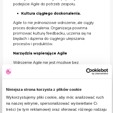
podejście Agile do potrzeb zespołu.
Kultura ciągłego doskonalenia.
Agile to nie jednorazowe wdrożenie, ale ciągły
proces doskonalenia. Organizacja powinna
promować kulturę feedbacku, uczenia się na
błędach i dążenia do ciągłego ulepszania
procesów i produktów.
Narzędzia wspierające Agile
Wdrożenie Agile nie jest możliwe bez
odpowiednich narzędzi wspierających
zarządzanie projektami i komunikację w
zespole.
Jira:
Narzędzie do zarządzania projektami,
Niniejsza strona korzysta z plików cookie
szczególnie popularne w zespołach
Wykorzystujemy pliki cookie, aby móc analizować ruch
stosujących Scrum i Kanban.
na naszej witrynie, spersonalizować wyświetlane Ci
Trello:
Proste narzędzie do zarządzania
zadaniami, które świetnie sprawdza się w
treści (w tym reklamowe) oraz oferować różnego rodzaju