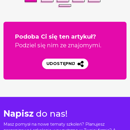
Podoba Ci się ten artykuł?
Podziel się nim ze znajomymi.
UDOSTĘPNIJ
Napisz
do nas!
Masz pomysł na nowe tematy szkoleń? Planujesz