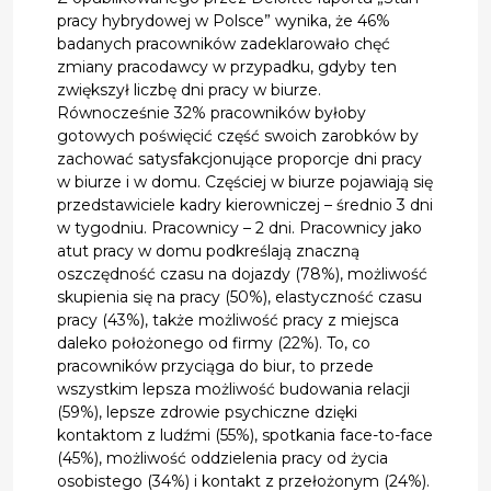
pracy hybrydowej w Polsce” wynika, że 46%
badanych pracowników zadeklarowało chęć
zmiany pracodawcy w przypadku, gdyby ten
zwiększył liczbę dni pracy w biurze.
Równocześnie 32% pracowników byłoby
gotowych poświęcić część swoich zarobków by
zachować satysfakcjonujące proporcje dni pracy
w biurze i w domu. Częściej w biurze pojawiają się
przedstawiciele kadry kierowniczej – średnio 3 dni
w tygodniu. Pracownicy – 2 dni. Pracownicy jako
atut pracy w domu podkreślają znaczną
oszczędność czasu na dojazdy (78%), możliwość
skupienia się na pracy (50%), elastyczność czasu
pracy (43%), także możliwość pracy z miejsca
daleko położonego od firmy (22%). To, co
pracowników przyciąga do biur, to przede
wszystkim lepsza możliwość budowania relacji
(59%), lepsze zdrowie psychiczne dzięki
kontaktom z ludźmi (55%), spotkania face-to-face
(45%), możliwość oddzielenia pracy od życia
osobistego (34%) i kontakt z przełożonym (24%).