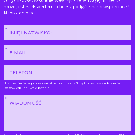
zorganizować szkolenie wewnętrzne w Twojej firmie? A
może jesteś ekspertem i chcesz podjąć z nami współpracę?
Napisz do nas!
Imię
i
nazwisko
E-
*
mail
*
Phone
Uzupełnienie tego pola ułatwi nam kontakt z Tobą i przyspieszy udzielenie
odpowiedzi na Twoje pytanie.
Wiadomość
*