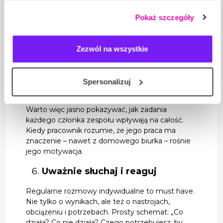
publicznym kanale, e-mail z podziękowaniem,
wyrażasz zgodę na stosowanie przez nas plików cookie,
krótkie spotkanie 1:1 – to buduje motywację i
Pokaż szczegóły
a także na przetwarzanie Twoich danych osobowych.
pokazuje, że praca ma sens.
Daj ludziom wpływ i poczucie
Zezwól na wszystkie
sensu
Według raportu Deloitte z 2024 roku, poczucie
Spersonalizuj
sensu pracy to główny czynnik utrzymania
zaangażowania w zespołach hybrydowych.
Warto więc jasno pokazywać, jak zadania
każdego członka zespołu wpływają na całość.
Kiedy pracownik rozumie, że jego praca ma
znaczenie – nawet z domowego biurka – rośnie
jego motywacja.
Uważnie słuchaj i reaguj
Regularne rozmowy indywidualne to must have.
Nie tylko o wynikach, ale też o nastrojach,
obciążeniu i potrzebach. Prosty schemat: „Co
działa? Co nie działa? Czego potrzebujesz, by