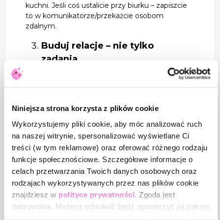
kuchni. Jeśli coś ustalicie przy biurku – zapiszcie
to w komunikatorze/przekażcie osobom
zdalnym.
Buduj relacje – nie tylko
zadania
Hybryda wymaga celowego budowania więzi.
Warto organizować regularne spotkania
nieformalne online, np. 15-minutowe „kawki
Niniejsza strona korzysta z plików cookie
zespołowe”, gdzie nie rozmawia się o pracy.
Dobrym pomysłem są też wyjazdy integracyjne
Wykorzystujemy pliki cookie, aby móc analizować ruch
2–3 razy w roku – wspólne doświadczenia potrafią
na naszej witrynie, spersonalizować wyświetlane Ci
zdziałać więcej niż dziesiątki spotkań online.
treści (w tym reklamowe) oraz oferować różnego rodzaju
Chwal i doceniaj – często i
funkcje społecznościowe. Szczegółowe informacje o
celach przetwarzania Twoich danych osobowych oraz
konkretnie
rodzajach wykorzystywanych przez nas plików cookie
W pracy zdalnej łatwiej przegapić wysiłek ludzi.
znajdziesz w
polityce prywatności
. Zgoda jest
Dlatego lider powinien świadomie zauważać
dobrowolna. Możesz odmówić bądź ograniczyć jej zakres
sukcesy – nawet drobne. Słowa uznania w
klikając „Spersonalizuj”. Klikając „Zezwól na wszystkie”