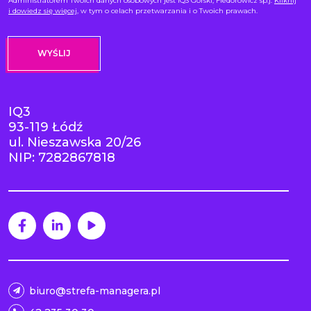
Administratorem Twoich danych osobowych jest IQ3 Górski, Fiedorowicz sp.j.
Kliknij
i dowiedz się więcej
, w tym o celach przetwarzania i o Twoich prawach.
IQ3
93-119 Łódź
ul. Nieszawska 20/26
NIP: 7282867818
biuro@strefa-managera.pl