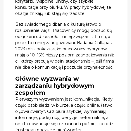
korytarzu, wspólne lunchy, czy szybkie
konsultacje przy biurku. W pracy hybrydowej te
okazje znikają lub stają się rzadsze.
Bez świadomego dbania o kulturę łatwo o
rozluźnienie więzi. Pracownicy mogą poczuć się
odłączeni od zespołu, mniej związani z firmą, a
przez to mniej zaangażowani. Badania Gallupa z
2023 roku pokazują, że pracownicy hybrydowi
mają o 10–15% niższy poziom zaangażowania niż
ci, którzy pracują w pełni stacjonarnie – jeśli firma
nie dba o komunikację i poczucie przynależności.
Główne wyzwania w
zarządzaniu hybrydowym
zespołem
Pierwszym wyzwaniem jest komunikacja. Kiedy
część osób siedzi w biurze, a część online, łatwo
o „dwa światy”. Ci z biura szybciej wymieniają
informacje, podejmują decyzje nieformalnie, a
reszta dowiaduje się o zmianach później. To rodzi
frustrację i poczucie nierówności.