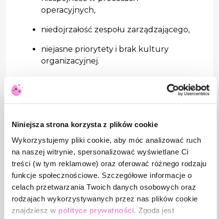
operacyjnych,
niedojrzałość zespołu zarządzającego,
niejasne priorytety i brak kultury
organizacyjnej.
Według danych Harvard Business Review, firmy,
które skalują bez stabilnych procesów, struktury i
analizy cash flow, mają mniejsze szanse na
sukces. Kluczowe obszary, które często są
Niniejsza strona korzysta z plików cookie
zaniedbywane:
Wykorzystujemy pliki cookie, aby móc analizować ruch
na naszej witrynie, spersonalizować wyświetlane Ci
Z badań Gallupa wynika natomiast, że firmy z
treści (w tym reklamowe) oraz oferować różnego rodzaju
silną kulturą organizacyjną i wysokim
funkcje społecznościowe. Szczegółowe informacje o
zaangażowaniem pracowników są o 21% bardziej
celach przetwarzania Twoich danych osobowych oraz
rentowne. Skalowanie firmy wymaga stabilnego
rodzajach wykorzystywanych przez nas plików cookie
zespołu, który zna misję firmy i wie, w jakim
znajdziesz w
polityce prywatności
. Zgoda jest
kierunku zmierza.