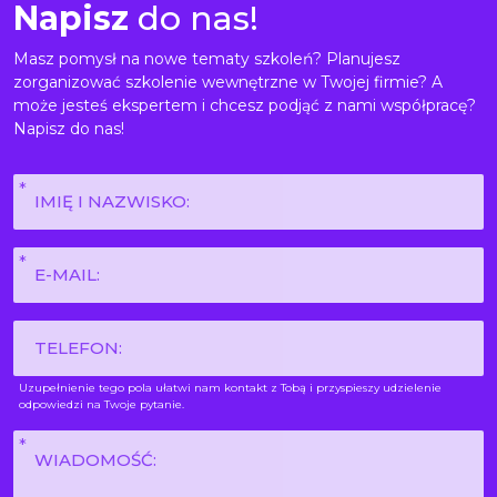
Napisz
do nas!
Masz pomysł na nowe tematy szkoleń? Planujesz
zorganizować szkolenie wewnętrzne w Twojej firmie? A
może jesteś ekspertem i chcesz podjąć z nami współpracę?
Napisz do nas!
Imię
i
nazwisko
E-
*
mail
*
Phone
Uzupełnienie tego pola ułatwi nam kontakt z Tobą i przyspieszy udzielenie
odpowiedzi na Twoje pytanie.
Wiadomość
*