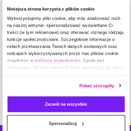
Anna Majkowska
Niniejsza strona korzysta z plików cookie
Manager HR, trener AI
Wykorzystujemy pliki cookie, aby móc analizować ruch
na naszej witrynie, spersonalizować wyświetlane Ci
treści (w tym reklamowe) oraz oferować różnego rodzaju
funkcje społecznościowe. Szczegółowe informacje o
celach przetwarzania Twoich danych osobowych oraz
rodzajach wykorzystywanych przez nas plików cookie
znajdziesz w
polityce prywatności
. Zgoda jest
Podoba Ci się ten artykuł?
dobrowolna. Możesz odmówić bądź ograniczyć jej zakres
Podziel się nim ze znajomymi.
klikając „Spersonalizuj”. Klikając „Zezwól na wszystkie”
wyrażasz zgodę na stosowanie przez nas plików cookie,
Pokaż szczegóły
a także na przetwarzanie Twoich danych osobowych.
UDOSTĘPNIJ
Zezwól na wszystkie
Spersonalizuj