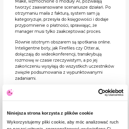
Make, wzmocnione o moduły AI, pozwalają
tworzyć zaawansowane scenariusze działań. Po
otrzymaniu maila z fakturą, system sam ją
kategoryzuje, przesyła do księgowości i dodaje
przypomnienie o płatności, sprawiając, że
manager musi tylko zaakceptować proces.
Równie istotnym obszarem są spotkania online.
Inteligentne boty, jak Firefiles czy Otter.ai,
dołączają do wideokonferencji, transkrybują
rozmowę w czasie rzeczywistym, a po jej
zakończeniu wysyłają do wszystkich uczestników
zwięzłe podsumowania z wypunktowanymi
zadaniami.
Jak zintegrować AI z procesami
w zespole
Wdrożenie sztucznej inteligencji do codziennej
Niniejsza strona korzysta z plików cookie
pracy nie może odbywać się w próżni.
To proces,
który wymaga zmiany kultury organizacyjnej
i
Wykorzystujemy pliki cookie, aby móc analizować ruch
podejścia do technologii. Aby AI produktywność
na naszej witrynie, spersonalizować wyświetlane Ci