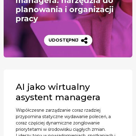
managera: narzędzia do
planowania i organizacji
pracy
UDOSTĘPNIJ
AI jako wirtualny
asystent managera
Współczesne zarządzanie coraz rzadziej
przypomina statyczne wydawanie poleceń, a
coraz częściej dynamiczne żonglowanie
priorytetami w środowisku ciągłych zmian.
Liderzy toną w powiadomieniach, spotkaniach i