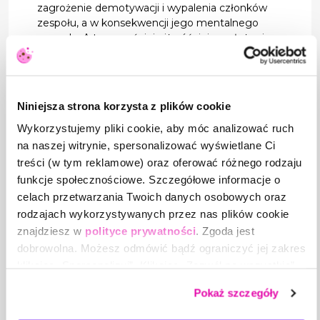
zagrożenie demotywacji i wypalenia członków
zespołu, a w konsekwencji jego mentalnego
rozpadu. A to wcześniej niż później przełoży się
na wyniki zespołu, a raczej na ich brak. Prosta
droga do katastrofy, prawda?
Niniejsza strona korzysta z plików cookie
AUTOR
Aneta Skowyra-Mazur
Wykorzystujemy pliki cookie, aby móc analizować ruch
Trener Biznesu, Konsultant DISC, praktyk
na naszej witrynie, spersonalizować wyświetlane Ci
sprzedaży i zarządzania sprzedażą
treści (w tym reklamowe) oraz oferować różnego rodzaju
Zobacz wszystkie moje artykuły
funkcje społecznościowe. Szczegółowe informacje o
celach przetwarzania Twoich danych osobowych oraz
rodzajach wykorzystywanych przez nas plików cookie
znajdziesz w
polityce prywatności
. Zgoda jest
dobrowolna. Możesz odmówić bądź ograniczyć jej zakres
Zobacz
wydarzenia z
klikając „Spersonalizuj”. Klikając „Zezwól na wszystkie”
wyrażasz zgodę na stosowanie przez nas plików cookie,
podobnej tematyki
Pokaż szczegóły
a także na przetwarzanie Twoich danych osobowych.