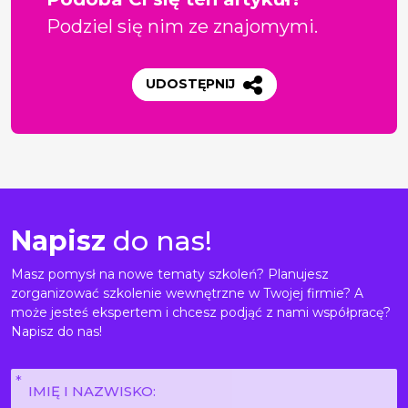
Podziel się nim ze znajomymi.
UDOSTĘPNIJ
Napisz
do nas!
Masz pomysł na nowe tematy szkoleń? Planujesz
zorganizować szkolenie wewnętrzne w Twojej firmie? A
może jesteś ekspertem i chcesz podjąć z nami współpracę?
Napisz do nas!
Imię
i