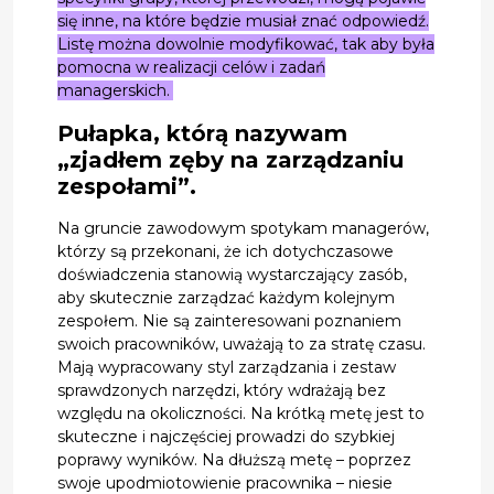
się inne, na które będzie musiał znać odpowiedź.
Listę można dowolnie modyfikować, tak aby była
pomocna w realizacji celów i zadań
managerskich.
Pułapka, którą nazywam
„zjadłem zęby na zarządzaniu
zespołami”.
Na gruncie zawodowym spotykam managerów,
którzy są przekonani, że ich dotychczasowe
doświadczenia stanowią wystarczający zasób,
aby skutecznie zarządzać każdym kolejnym
zespołem. Nie są zainteresowani poznaniem
swoich pracowników, uważają to za stratę czasu.
Mają wypracowany styl zarządzania i zestaw
sprawdzonych narzędzi, który wdrażają bez
względu na okoliczności. Na krótką metę jest to
skuteczne i najczęściej prowadzi do szybkiej
poprawy wyników. Na dłuższą metę – poprzez
swoje upodmiotowienie pracownika – niesie