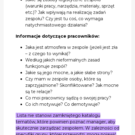
(warunki pracy, narzędzia, materiały, sprzęt
etc.)? Jak wpływają na realizację zadań
zespołu? Czy jest tu coś, co wymaga
natychmiastowego działania?
Informacje dotyczące pracowników:
Jaka jest atmosfera w zespole (jeżeli jest zła
– z czego to wynika)?
Według jakich nieformalnych zasad
funkcjonuje zespół?
Jakie są jego mocne, a jakie słabe strony?
Czy mam w zespole osoby, które są
zaprzyjaźnione? Skonfliktowane? Jak mocne
są te relacje?
Co moi pracownicy sądzą o swojej pracy?
Co ich motywuje? Co demotywuje?
Lista nie stanowi zamkniętego katalogu
tematów, które powinien poznać manager, aby
skutecznie zarządzać zespołem. W zależności od
specyfiki grupy, której przewodzi, mogą pojawić