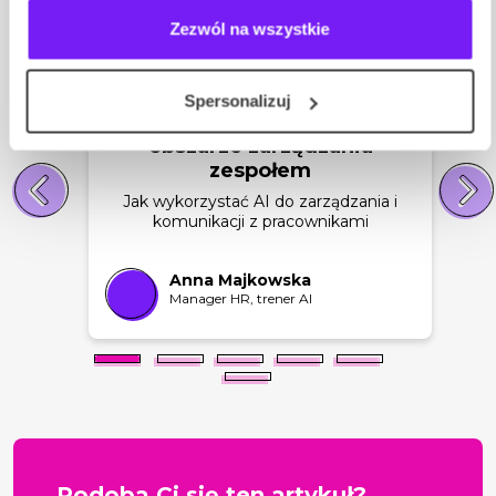
Zezwól na wszystkie
11.08.2026 r.
09:00
690 zł
Spersonalizuj
Wykorzystanie AI w
obszarze zarządzania
zespołem
Jak wykorzystać AI do zarządzania i
komunikacji z pracownikami
Anna Majkowska
Manager HR, trener AI
Podoba Ci się ten artykuł?