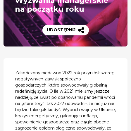
Wyzwania managerskie
na początku roku
UDOSTĘPNIJ
Zakończony niedawno 2022 rok przyniósł szereg
negatywnych zjawisk społeczno –
gospodarczych, które spowodowały globalną
redefinicję życia. O ile w 2021 mieliśmy jeszcze
nadzieję, że świat po opanowaniu pandemii wróci
na „stare tory”, tak 2022 udowodnił, że nic już nie
będzie takie jak kiedyś. Wybuch wojny w Ukrainie,
kryzys energetyczny, galopująca inflacja,
spowolnienie gospodarcze oraz ciągle obecne
zagrożenie epidemiologiczne spowodowały, że