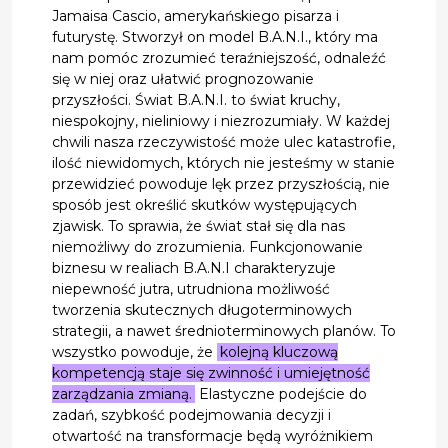
Jamaisa Cascio, amerykańskiego pisarza i
futurystę. Stworzył on model B.A.N.I., który ma
nam pomóc zrozumieć teraźniejszość, odnaleźć
się w niej oraz ułatwić prognozowanie
przyszłości. Świat B.A.N.I. to świat kruchy,
niespokojny, nieliniowy i niezrozumiały. W każdej
chwili nasza rzeczywistość może ulec katastrofie,
ilość niewidomych, których nie jesteśmy w stanie
przewidzieć powoduje lęk przez przyszłością, nie
sposób jest określić skutków występujących
zjawisk. To sprawia, że świat stał się dla nas
niemożliwy do zrozumienia. Funkcjonowanie
biznesu w realiach B.A.N.I charakteryzuje
niepewność jutra, utrudniona możliwość
tworzenia skutecznych długoterminowych
strategii, a nawet średnioterminowych planów. To
wszystko powoduje, że
kolejną kluczową
kompetencją staje się zwinność i umiejętność
zarządzania zmianą.
Elastyczne podejście do
zadań, szybkość podejmowania decyzji i
otwartość na transformacje będą wyróżnikiem