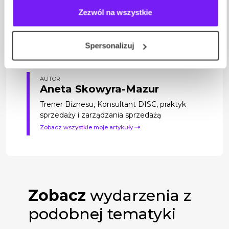
gospodarki, przynosząc wiele korzyści
Zezwól na wszystkie
(ograniczenie kosztów, redukcja czynników
ryzyka, przyspieszenie realizacji procesów) i
przyczyniają się do uzyskania przewagi
Spersonalizuj
konkurencyjnej w biznesie.
AUTOR
Aneta Skowyra-Mazur
Trener Biznesu, Konsultant DISC, praktyk
sprzedaży i zarządzania sprzedażą
Zobacz wszystkie moje artykuły
Zobacz
wydarzenia z
podobnej tematyki