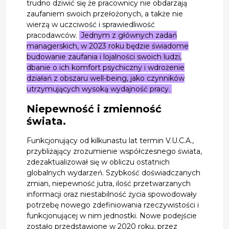
trudno dziwić się że pracownicy nie obdarzają
zaufaniem swoich przełożonych, a także nie
wierzą w uczciwość i sprawiedliwość
pracodawców.
Jednym z głównych zadań
managerskich, w 2023 roku będzie świadome
budowanie zaufania i lojalności swoich ludzi,
dbanie o ich komfort psychiczny i wdrożenie
działań z obszaru well-being, jako czynników
utrzymujących wysoką wydajność pracy.
Niepewność i zmienność
świata.
Funkcjonujący od kilkunastu lat termin V.U.C.A.,
przybliżający zrozumienie współczesnego świata,
zdezaktualizował się w obliczu ostatnich
globalnych wydarzeń. Szybkość doświadczanych
zmian, niepewność jutra, ilość przetwarzanych
informacji oraz niestabilność życia spowodowały
potrzebę nowego zdefiniowania rzeczywistości i
funkcjonującej w nim jednostki. Nowe podejście
zostało przedstawione w 2020 roku, przez