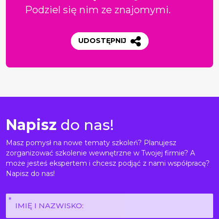
Podziel się nim ze znajomymi.
UDOSTĘPNIJ
Napisz
do nas!
Masz pomysł na nowe tematy szkoleń? Planujesz
zorganizować szkolenie wewnętrzne w Twojej firmie? A
może jesteś ekspertem i chcesz podjąć z nami współpracę?
Napisz do nas!
Imię
i