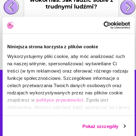
trudnymi ludźmi?
Karina Jasiaczek
Psychotraumatolog, pedagog,
doradca i mediator rodzinny
Niniejsza strona korzysta z plików cookie
Wykorzystujemy pliki cookie, aby móc analizować ruch
na naszej witrynie, spersonalizować wyświetlane Ci
treści (w tym reklamowe) oraz oferować różnego rodzaju
funkcje społecznościowe. Szczegółowe informacje o
Napisz
do nas!
celach przetwarzania Twoich danych osobowych oraz
rodzajach wykorzystywanych przez nas plików cookie
Masz pomysł na nowe tematy szkoleń? Planujesz
znajdziesz w
polityce prywatności
. Zgoda jest
zorganizować szkolenie wewnętrzne w Twojej firmie? A
dobrowolna. Możesz odmówić bądź ograniczyć jej zakres
może jesteś ekspertem i chcesz podjąć z nami współpracę?
klikając „Spersonalizuj”. Klikając „Zezwól na wszystkie”
Napisz do nas!
wyrażasz zgodę na stosowanie przez nas plików cookie,
Pokaż szczegóły
a także na przetwarzanie Twoich danych osobowych.
Imię