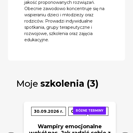
jakość proponowanych rozwiązań.
Obecnie zawodowo koncentruje się na
wspieraniu dzieci i młodzieży oraz
rodziców. Prowadzi indywidualne
spotkania, grupy terapeutyczne i
rozwojowe, szkolenia oraz zajęcia
edukacyjne.
Moje
szkolenia (3)
30.09.2026 r.
09:00
RÓŻNE TERMINY
490 zł
Wampiry emocjonalne
wokół nas. Jak radzić sobie z