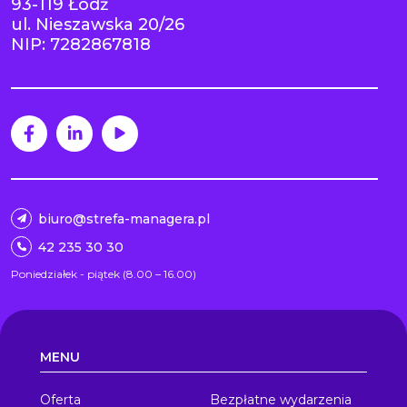
93-119 Łódź
ul. Nieszawska 20/26
NIP: 7282867818
biuro@strefa-managera.pl
42 235 30 30
Poniedziałek - piątek (8.00 – 16.00)
MENU
Oferta
Bezpłatne wydarzenia