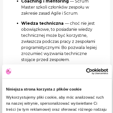
Coaching i mentoring
— Scrum
Master szkoli członków zespołu w
zakresie zasad Agile i Scrum.
Wiedza techniczna
— choć nie jest
obowiązkowe, to posiadanie wiedzy
technicznej może być korzystne,
zwłaszcza podczas pracy z zespołami
programistycznymi. Bo pozwala lepiej
zrozumieć wyzwania techniczne
stojące przed zespołem.
Zarządzanie czasem
— Scrum
Master musi efektywnie zarządzać
czasem swoim i innych, aby zapewnić
dotrzymanie harmonogramu i
Niniejsza strona korzysta z plików cookie
osiągnięcie celów sprintu.
Wykorzystujemy pliki cookie, aby móc analizować ruch
na naszej witrynie, spersonalizować wyświetlane Ci
Czy Scrum Master jest kluczowy dla sukcesu
projektu?
treści (w tym reklamowe) oraz oferować różnego rodzaju