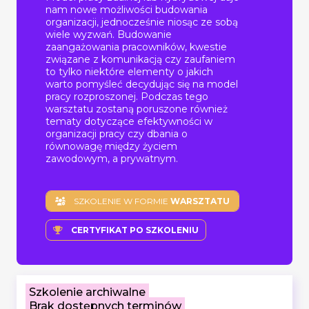
nam nowe możliwości budowania
organizacji, jednocześnie niosąc ze sobą
wiele wyzwań. Budowanie
zaangażowania pracowników, kwestie
związane z komunikacją czy zaufaniem
to tylko niektóre elementy o jakich
warto pomyśleć decydując się na model
pracy rozproszonej. Podczas tego
warsztatu zostaną poruszone również
tematy dotyczące efektywności w
organizacji pracy czy dbania o
równowagę między życiem
zawodowym, a prywatnym.
SZKOLENIE W FORMIE
WARSZTATU
CERTYFIKAT PO SZKOLENIU
Szkolenie archiwalne
Brak dostępnych terminów