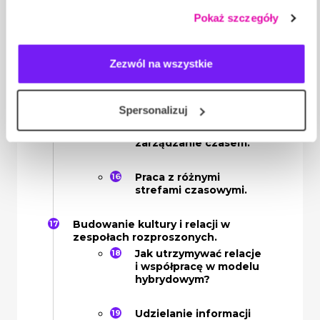
wyrażasz zgodę na stosowanie przez nas plików cookie,
zespołowej.
Pokaż szczegóły
a także na przetwarzanie Twoich danych osobowych.
Zasady komunikacji na
odległość.
Zezwól na wszystkie
Efektywne
prowadzenie spotkań,
Spersonalizuj
angażowanie
uczestników i
zarządzanie czasem.
Praca z różnymi
strefami czasowymi.
Budowanie kultury i relacji w
zespołach rozproszonych.
Jak utrzymywać relacje
i współpracę w modelu
hybrydowym?
Udzielanie informacji