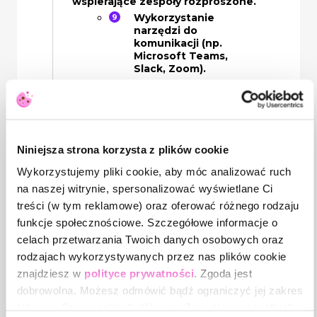
wspierające zespoły rozproszone.
Wykorzystanie
narzędzi do
komunikacji (np.
Microsoft Teams,
Slack, Zoom).
Planowanie dnia pracy i
praca na narzędziach
do zarządzania
projektami (np. Trello,
Niniejsza strona korzysta z plików cookie
Asana).
Wykorzystujemy pliki cookie, aby móc analizować ruch
Bezpieczeństwo
na naszej witrynie, spersonalizować wyświetlane Ci
danych i ochrona
treści (w tym reklamowe) oraz oferować różnego rodzaju
prywatności w pracy
funkcje społecznościowe. Szczegółowe informacje o
poza biurem.
celach przetwarzania Twoich danych osobowych oraz
rodzajach wykorzystywanych przez nas plików cookie
Komunikacja i współpraca w
zespole.
znajdziesz w
polityce prywatności
. Zgoda jest
Sztuka komunikacji
dobrowolna. Możesz odmówić bądź ograniczyć jej zakres
asynchronicznej i
klikając „Spersonalizuj”. Klikając „Zezwól na wszystkie”
synchronizacji pracy