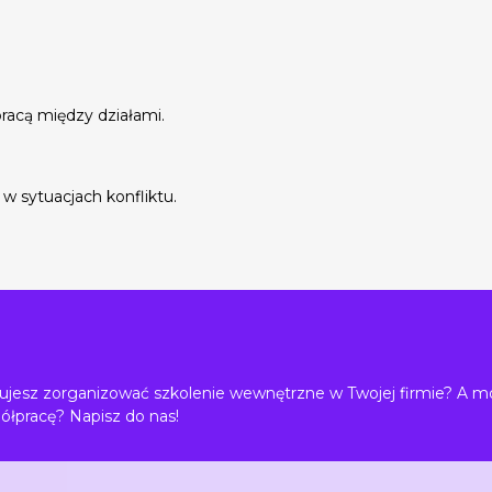
racą między działami.
 w sytuacjach konfliktu.
jesz zorganizować szkolenie wewnętrzne w Twojej firmie? A m
ółpracę? Napisz do nas!