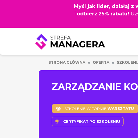
Przejdź
Myśl jak lider, działaj 
do
i
odbierz
25% rabatu!
Uż
głównej
treści
STRONA GŁÓWNA
OFERTA
SZKOLENI
ZARZĄDZANIE KO
SZKOLENIE W FORMIE
WARSZTATU
CERTYFIKAT PO SZKOLENIU