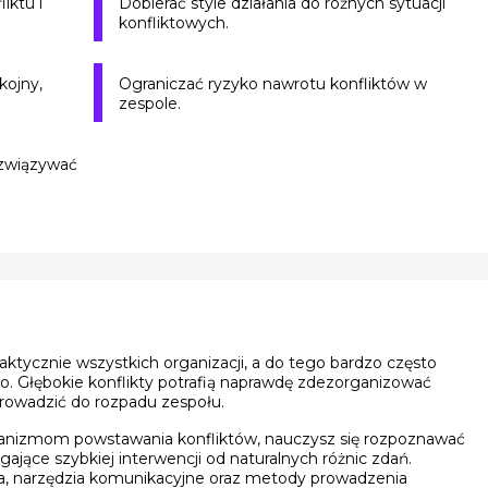
iktu i
Dobierać style działania do różnych sytuacji
konfliktowych.
kojny,
Ograniczać ryzyko nawrotu konfliktów w
zespole.
związywać
raktycznie wszystkich organizacji, a do tego bardzo często
no. Głębokie konflikty potrafią naprawdę zdezorganizować
rowadzić do rozpadu zespołu.
hanizmom powstawania konfliktów, nauczysz się rozpoznawać
gające szybkiej interwencji od naturalnych różnic zdań.
, narzędzia komunikacyjne oraz metody prowadzenia