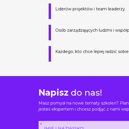
Liderów projektów i team leaderzy.
Osób zarządzających ludźmi i współp
Każdego, kto chce lepiej radzić sobie
Napisz
do nas!
Masz pomysł na nowe tematy szkoleń? Planu
jesteś ekspertem i chcesz podjąć z nami wsp
Imię