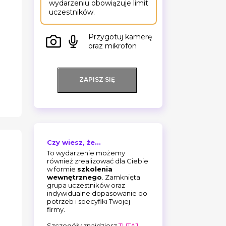
wydarzeniu obowiązuje limit
uczestników.
Przygotuj kamerę
oraz mikrofon
ZAPISZ SIĘ
Czy wiesz, że...
To wydarzenie możemy
również zrealizować dla Ciebie
w formie
szkolenia
wewnętrznego
. Zamknięta
grupa uczestników oraz
indywidualne dopasowanie do
potrzeb i specyfiki Twojej
firmy.
Szczegóły znajdziesz
TUTAJ