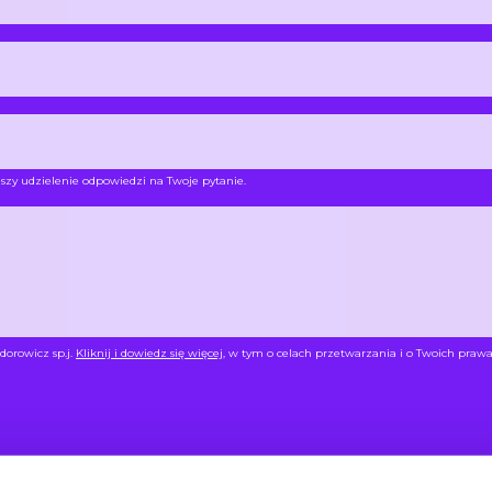
szy udzielenie odpowiedzi na Twoje pytanie.
dorowicz sp.j.
Kliknij i dowiedz się więcej
, w tym o celach przetwarzania i o Twoich prawa