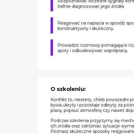
Rozpoznawać wczesne sygnały konfl
trafnie diagnozować jego źródła.
Reagować na napięcia w sposób spo
konstruktywny i skuteczny.
Prowadzić rozmowy pomagające ro
spory i odbudowywać współpracę.
O szkoleniu:
Konflikt to, niestety, chleb powszedni p
bywa ukryty i pozostaje odkryty za póź
pracę, popsuć atmosferę czy nawet dop
Podczas szkolenia przyjrzymy się mec
ich źródła oraz odróżniać sytuacje wyma
Poznasz skuteczne sposoby reagowania