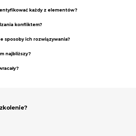
identyfikować każdy z elementów?
dzania konfliktem?
zne sposoby ich rozwiązywania?
am najbliższy?
owracały?
szkolenie?