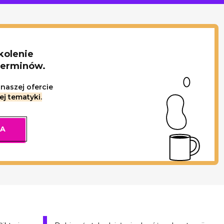
kolenie
terminów.
naszej ofercie
ej tematyki.
IA