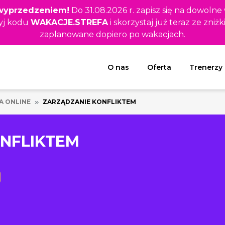
z wyprzedzeniem!
Do 31.08.2026 r. zapisz się na dowolne
yj kodu
WAKACJE.STREFA
i skorzystaj już teraz ze zniżk
zaplanowane dopiero po wakacjach.
Rozwiń menu
O nas
Oferta
Trenerzy
A ONLINE
ZARZĄDZANIE KONFLIKTEM
NFLIKTEM