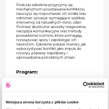
Podczas szkolenia przyjrzymy się
mechanizmom powstawania konfliktów,
nauczysz się rozpoznawać ich źródła oraz
odróżniać sytuacje wymagające szybkiej
interwencji od naturalnych różnic zdań.
Poznasz skuteczne sposoby reagowania,
narzędzia komunikacyjne oraz metody
prowadzenia rozmów, które pomagają
rozwiązywać spory i zapobiegać ich
nawrotom. Szkolenie pokaże również, jak
wykorzystywać konflikt jako impuls do
rozwoju, poprawy współpracy i
wprowadzania potrzebnych zmian.
Program:
W jaki sposób można rozpoznać
konflikt - czym jest konflikt?
Dlaczego tak ważne jest, żeby
Niniejsza strona korzysta z plików cookie
zidentyfikować pojawiający się
konflikt?