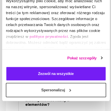
Wykorzystujemy pliki cookie, aby móc analizować ruch
na naszej witrynie, spersonalizować wyświetlane Ci
Jakie mogą być negatywne strony
treści (w tym reklamowe) oraz oferować różnego rodzaju
pojawiających się konfliktów?
funkcje społecznościowe. Szczegółowe informacje o
celach przetwarzania Twoich danych osobowych oraz
Jak wykorzystać konflikt, żeby dał
nam dać coś pozytywnego?
rodzajach wykorzystywanych przez nas plików cookie
znajdziesz w
polityce prywatności
. Zgoda jest
Czy możemy unikać konfliktów?
dobrowolna. Możesz odmówić bądź ograniczyć jej zakres
klikając „Spersonalizuj”. Klikając „Zezwól na wszystkie”
Co warto wiedzieć, żeby móc
wyrażasz zgodę na stosowanie przez nas plików cookie,
Pokaż szczegóły
skutecznie pracować nad
a także na przetwarzanie Twoich danych osobowych.
konfliktem?
Zezwól na wszystkie
Z czego składa się konflikt i jak
każdy element działa na
pozostałe?
Spersonalizuj
Co zrobić, żeby być w stanie
zidentyfikować każdy z
elementów?