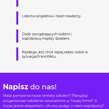
Liderów projektów i team leaderzy.
Osób zarządzających ludźmi i
współpracą między działami.
Każdego, kto chce lepiej radzić sobie w
sytuacjach konfliktu.
Napisz
do nas!
Masz pomysł na nowe tematy szkoleń? Planujesz
zorganizować szkolenie wewnętrzne w Twojej firmie? A
może jesteś ekspertem i chcesz podjąć z nami współpracę?