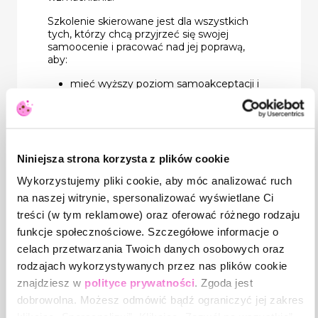
Szkolenie skierowane jest dla wszystkich
tych, którzy chcą przyjrzeć się swojej
samoocenie i pracować nad jej poprawą,
aby:
mieć wyższy poziom samoakceptacji i
poczucia autonomii,
bardziej wierzyć w siebie i swoje
zdolności,
budować lepsze relacje z innymi,
lepiej wykorzystać swój potencjał w
Niniejsza strona korzysta z plików cookie
życiu osobistym i zawodowym.
Wykorzystujemy pliki cookie, aby móc analizować ruch
na naszej witrynie, spersonalizować wyświetlane Ci
Program:
treści (w tym reklamowe) oraz oferować różnego rodzaju
Przybliżenie pojęcia „samooceny”.
funkcje społecznościowe. Szczegółowe informacje o
celach przetwarzania Twoich danych osobowych oraz
Atrybuty samooceny.
rodzajach wykorzystywanych przez nas plików cookie
znajdziesz w
polityce prywatności
. Zgoda jest
Rodzaje samooceny.
dobrowolna. Możesz odmówić bądź ograniczyć jej zakres
klikając „Spersonalizuj”. Klikając „Zezwól na wszystkie”