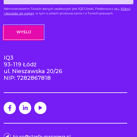
Administratorem Twoich danych osobowych jest IQ3 Górski, Fiedorowicz sp.j.
Kliknij
i dowiedz się więcej
, w tym o celach przetwarzania i o Twoich prawach.
IQ3
93-119 Łódź
ul. Nieszawska 20/26
NIP: 7282867818
biuro@strefa-managera.pl