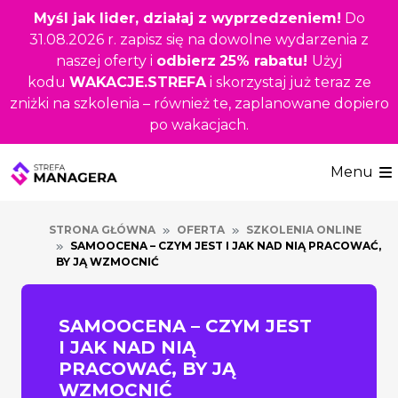
Przejdź
Myśl jak lider, działaj z wyprzedzeniem!
Do
do
31.08.2026 r. zapisz się na dowolne wydarzenia z
głównej
naszej oferty i
odbierz
25% rabatu!
Użyj
treści
kodu
WAKACJE.STREFA
i skorzystaj już teraz ze
zniżki na szkolenia – również te, zaplanowane dopiero
po wakacjach.
Menu
STRONA GŁÓWNA
OFERTA
SZKOLENIA ONLINE
SAMOOCENA – CZYM JEST I JAK NAD NIĄ PRACOWAĆ,
BY JĄ WZMOCNIĆ
SAMOOCENA – CZYM JEST
I JAK NAD NIĄ
PRACOWAĆ, BY JĄ
WZMOCNIĆ