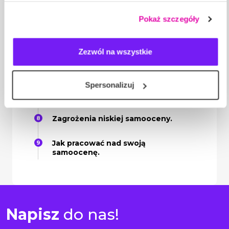
Funkcje samooceny.
wyrażasz zgodę na stosowanie przez nas plików cookie,
Pokaż szczegóły
a także na przetwarzanie Twoich danych osobowych.
Mechanizmy regulowania
samooceny.
Zezwól na wszystkie
Źródła samooceny.
Spersonalizuj
Rozwój samooceny.
Zagrożenia niskiej samooceny.
Jak pracować nad swoją
samoocenę.
Napisz
do nas!