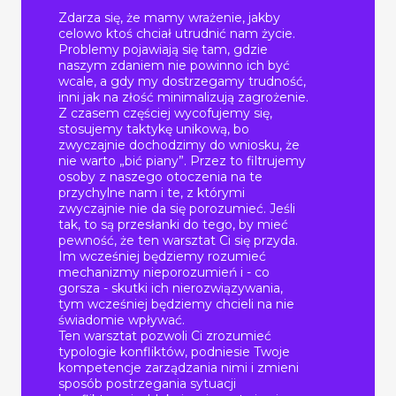
Zdarza się, że mamy wrażenie, jakby
celowo ktoś chciał utrudnić nam życie.
Problemy pojawiają się tam, gdzie
naszym zdaniem nie powinno ich być
wcale, a gdy my dostrzegamy trudność,
inni jak na złość minimalizują zagrożenie.
Z czasem częściej wycofujemy się,
stosujemy taktykę unikową, bo
zwyczajnie dochodzimy do wniosku, że
nie warto „bić piany”. Przez to filtrujemy
osoby z naszego otoczenia na te
przychylne nam i te, z którymi
zwyczajnie nie da się porozumieć. Jeśli
tak, to są przesłanki do tego, by mieć
pewność, że ten warsztat Ci się przyda.
Im wcześniej będziemy rozumieć
mechanizmy nieporozumień i - co
gorsza - skutki ich nierozwiązywania,
tym wcześniej będziemy chcieli na nie
świadomie wpływać.
Ten warsztat pozwoli Ci zrozumieć
typologie konfliktów, podniesie Twoje
kompetencje zarządzania nimi i zmieni
sposób postrzegania sytuacji