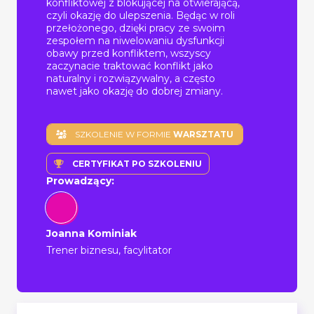
konfliktowej z blokującej na otwierającą,
czyli okazję do ulepszenia. Będąc w roli
przełożonego, dzięki pracy ze swoim
zespołem na niwelowaniu dysfunkcji
obawy przed konfliktem, wszyscy
zaczynacie traktować konflikt jako
naturalny i rozwiązywalny, a często
nawet jako okazję do dobrej zmiany.
SZKOLENIE W FORMIE
WARSZTATU
CERTYFIKAT PO SZKOLENIU
Prowadzący:
Joanna Kominiak
Trener biznesu, facylitator