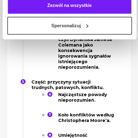
Symptomy, które
Zezwól na wszystkie
powinny obudzić Twoją
czujność oraz metody
reakcji.
Spersonalizuj
Efekt kuli śniegowej,
czyli Dynamika Jamesa
Colemana jako
konsekwencja
ignorowania sygnałów
istniejącego
nieporozumienia.
Część: przyczyny sytuacji
trudnych, patowych, konfliktu.
Najczęstsze powody
nieporozumień.
Koło konfliktów według
Christophera Moore’a.
Umiejętność