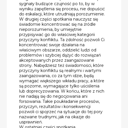
sygnały budzące czujność po to, by w
wyniku zapętlenia się procesu, nie dopuścić
do eskalacji, które utrudniają porozumienie.
W drugiej części spotkania nauczysz się
świadomie koncentrować się na źródle
nieporozumienia, by umiejętnie
przypisywać go do właściwej kategorii
przyczyny konfliktu. Ta zdolność pozwoli Ci
koncentrować swoje działania na
właściwym obszarze, oddzielić ludzi od
problemów i szybciej dążyć do rozwiązań
akceptowanych przez zaangażowane
strony. Nabędziesz też świadomości, które
przyczyny konfliktu są realnymi i wartymi
zaangażowania, co za tym idzie, będą
wymagać większego wkładu pracy, a które
są pozorne, wymagające tylko uściślenia
lub doprecyzowania. W końcu, które z nich
nie nadają się do negocjowania ani
forsowania. Takie poukładanie procesów,
przyczyn, rezultatów i konsekwencji
pozwoli ci spojrzeć na sytuacje do tej pory
nazwane trudnymi, jak na okazje do
usprawnień.
W ostatniej części spotkania