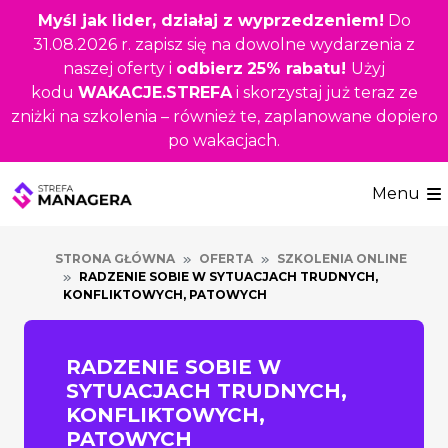
Przejdź
Myśl jak lider, działaj z wyprzedzeniem!
Do
do
31.08.2026 r. zapisz się na dowolne wydarzenia z
głównej
naszej oferty i
odbierz
25% rabatu!
Użyj
treści
kodu
WAKACJE.STREFA
i skorzystaj już teraz ze
zniżki na szkolenia – również te, zaplanowane dopiero
po wakacjach.
Menu
STRONA GŁÓWNA
OFERTA
SZKOLENIA ONLINE
RADZENIE SOBIE W SYTUACJACH TRUDNYCH,
KONFLIKTOWYCH, PATOWYCH
RADZENIE SOBIE W
SYTUACJACH TRUDNYCH,
KONFLIKTOWYCH,
PATOWYCH