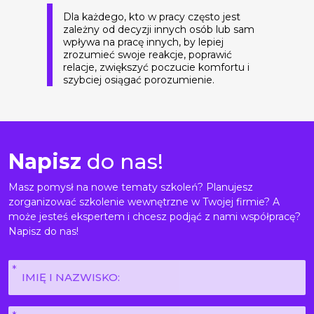
Dla każdego, kto w pracy często jest
zależny od decyzji innych osób lub sam
wpływa na pracę innych, by lepiej
zrozumieć swoje reakcje, poprawić
relacje, zwiększyć poczucie komfortu i
szybciej osiągać porozumienie.
Napisz
do nas!
Masz pomysł na nowe tematy szkoleń? Planujesz
zorganizować szkolenie wewnętrzne w Twojej firmie? A
może jesteś ekspertem i chcesz podjąć z nami współpracę?
Napisz do nas!
Imię
i
nazwisko
E-