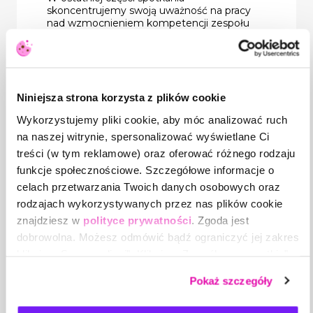
skoncentrujemy swoją uważność na pracy
nad wzmocnieniem kompetencji zespołu
w obszarze zarządzania wyzwaniami.
Dowiesz się, co możesz zrobić w swoim
zespole, by rozlać ciężar radzenia sobie w
sytuacjach patowych równomiernie na
jego poszczególnych członków. To
Niniejsza strona korzysta z plików cookie
wskazówki jak sygnalizować dyskomfort i
trudności, jak współpracować i dążyć do
Wykorzystujemy pliki cookie, aby móc analizować ruch
porozumień po to, by szybciej radzić sobie
z problemami, by koncentrować się na
na naszej witrynie, spersonalizować wyświetlane Ci
rozwiązaniach zamiast blokadach, oraz być
treści (w tym reklamowe) oraz oferować różnego rodzaju
dla siebie wsparciem.
funkcje społecznościowe. Szczegółowe informacje o
celach przetwarzania Twoich danych osobowych oraz
Program:
rodzajach wykorzystywanych przez nas plików cookie
znajdziesz w
polityce prywatności
. Zgoda jest
Część: dynamika zapętlania się
dobrowolna. Możesz odmówić bądź ograniczyć jej zakres
sytuacji konfliktowych.
klikając „Spersonalizuj”. Klikając „Zezwól na wszystkie”
Case study, praca z
wyrażasz zgodę na stosowanie przez nas plików cookie,
realną sytuacją z życia
Pokaż szczegóły
organizacji.
a także na przetwarzanie Twoich danych osobowych.