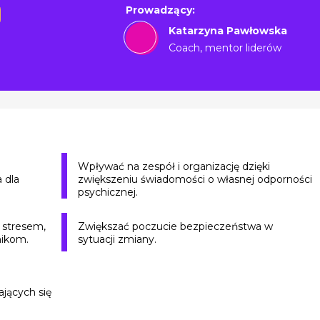
Prowadzący:
Katarzyna Pawłowska
Coach, mentor liderów
Wpływać na zespół i organizację dzięki
a dla
zwiększeniu świadomości o własnej odporności
psychicznej.
 stresem,
Zwiększać poczucie bezpieczeństwa w
nikom.
sytuacji zmiany.
ających się