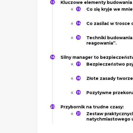
Kluczowe elementy budowania 
Co się kryje we mni
Co zasilać w trosce 
Techniki budowania 
reagowania”.
Silny manager to bezpieczeństw
Bezpieczeństwo psyc
Złote zasady tworz
Pozytywne przekona
Przybornik na trudne czasy:
Zestaw praktycznych
natychmiastowego u