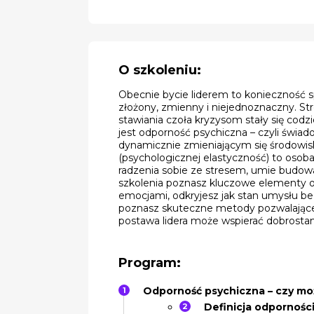
O szkoleniu:
Obecnie bycie liderem to konieczność s
złożony, zmienny i niejednoznaczny. Str
stawiania czoła kryzysom stały się co
jest odporność psychiczna – czyli świ
dynamicznie zmieniającym się środowisk
(psychologicznej elastyczność) to osoba
radzenia sobie ze stresem, umie budo
szkolenia poznasz kluczowe elementy o
emocjami, odkryjesz jak stan umysłu bez
poznasz skuteczne metody pozwalające 
postawa lidera może wspierać dobrostan 
Program:
Odporność psychiczna – czy moż
Definicja odporności