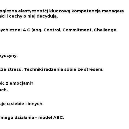
ologiczna elastyczność) kluczową kompetencją managera
ści i cechy o niej decydują.
ychicznej 4 C (ang. Control, Commitment, Challenge,
rzyczyny.
e stresu. Techniki radzenia sobie ze stresem.
obić z emocjami?
ach.
e u siebie i innych.
mego działania – model ABC.