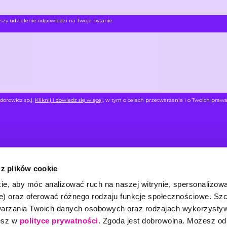
szy udzielenie odpowiedzi na Twoje pytanie.
dorowicz sp.j.
Kliknij i dowiedz się więcej
, w tym o celach przetwarzania i o Twoich prawa
 z plików cookie
ie, aby móc analizować ruch na naszej witrynie, spersonalizow
NU
INFORMACJ
we) oraz oferować różnego rodzaju funkcje społecznościowe. S
twarzania Twoich danych osobowych oraz rodzajach wykorzysty
rta
Szkolenia wewnętrzne
Trenerzy
FAQ
iesz w
polityce prywatności
. Zgoda jest dobrowolna. Możesz o