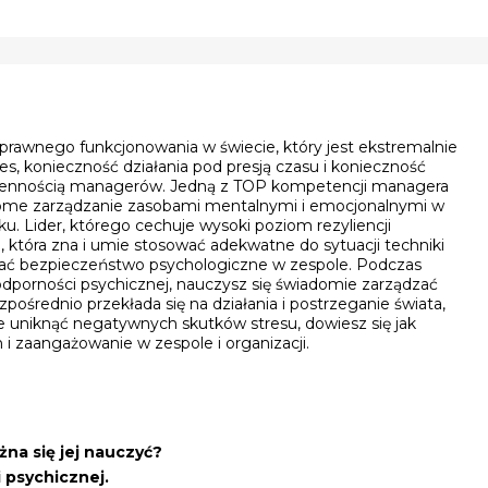
prawnego funkcjonowania w świecie, który jest ekstremalnie
es, konieczność działania pod presją czasu i konieczność
dziennością managerów. Jedną z TOP kompetencji managera
adome zarządzanie zasobami mentalnymi i emocjonalnymi w
u. Lider, którego cechuje wysoki poziom rezyliencji
, która zna i umie stosować adekwatne do sytuacji techniki
wać bezpieczeństwo psychologiczne w zespole. Podczas
dporności psychicznej, nauczysz się świadomie zarządzać
pośrednio przekłada się na działania i postrzeganie świata,
uniknąć negatywnych skutków stresu, dowiesz się jak
i zaangażowanie w zespole i organizacji.
na się jej nauczyć?
 psychicznej.