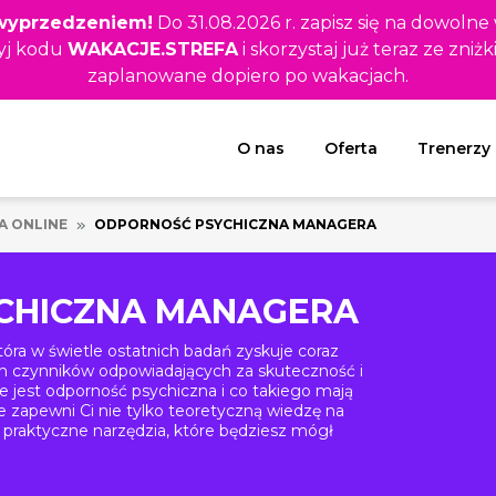
z wyprzedzeniem!
Do 31.08.2026 r. zapisz się na dowolne
yj kodu
WAKACJE.STREFA
i skorzystaj już teraz ze zniżk
zaplanowane dopiero po wakacjach.
Rozwiń menu
O nas
Oferta
Trenerzy
A ONLINE
ODPORNOŚĆ PSYCHICZNA MANAGERA
CHICZNA MANAGERA
óra w świetle ostatnich badań zyskuje coraz
ch czynników odpowiadających za skuteczność i
e jest odporność psychiczna i co takiego mają
e zapewni Ci nie tylko teoretyczną wiedzę na
 praktyczne narzędzia, które będziesz mógł