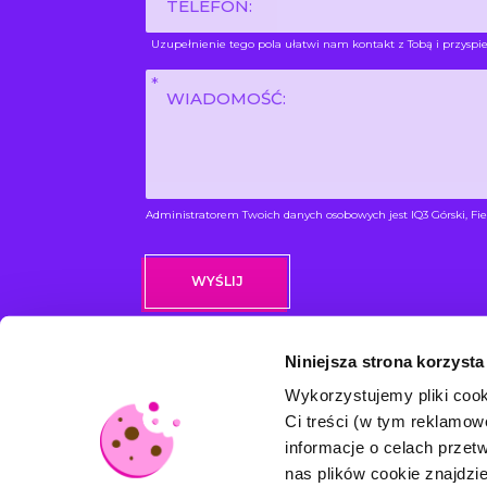
Uzupełnienie tego pola ułatwi nam kontakt z Tobą i przyspie
Wiadomość
*
Administratorem Twoich danych osobowych jest IQ3 Górski, Fie
Niniejsza strona korzysta
Wykorzystujemy pliki cook
ME
Ci treści (w tym reklamo
informacje o celach prze
Ofe
nas plików cookie znajdz