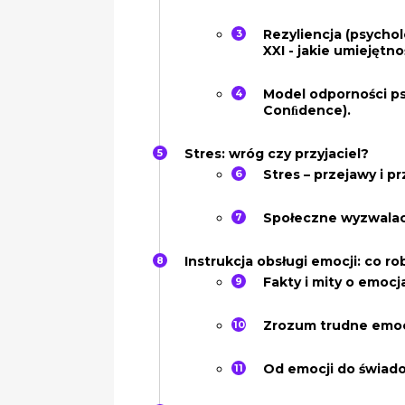
Rezyliencja (psych
XXI - jakie umiejętno
Model odporności ps
Conﬁdence).
Stres: wróg czy przyjaciel?
Stres – przejawy i p
Społeczne wyzwalacz
Instrukcja obsługi emocji: co r
Fakty i mity o emocj
Zrozum trudne emocj
Od emocji do świado