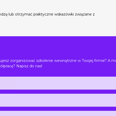
edzę lub otrzymać praktyczne wskazówki związane z
jesz zorganizować szkolenie wewnętrzne w Twojej firmie? A m
ółpracę? Napisz do nas!