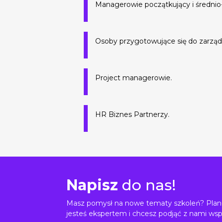
Managerowie początkujący i średni
Osoby przygotowujące się do zarząd
Project managerowie.
HR Biznes Partnerzy.
Napisz
do nas!
Masz pomysł na nowe tematy szkoleń? Planu
jesteś ekspertem i chcesz podjąć z nami wsp