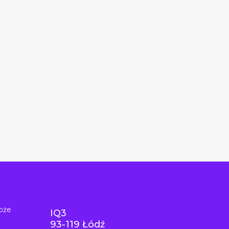
oże
IQ3
93-119 Łódź