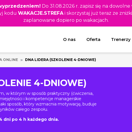
z wyprzedzeniem!
Do 31.08.2026 r. zapisz się na dowolne
yj kodu
WAKACJE.STREFA
i skorzystaj już teraz ze zniżk
zaplanowane dopiero po wakacjach.
Rozwiń menu
O nas
Oferta
Trenerzy
A ONLINE
DNA LIDERA (SZKOLENIE 4-DNIOWE)
OLENIE 4-DNIOWE)
em, w którym w sposób praktyczny (ćwiczenia,
 umiejętności i kompetencje managerskie
aki sposób, który wzmacnia motywację, buduje
yników całego zespołu.
4 dni po 4 h każdego dnia.