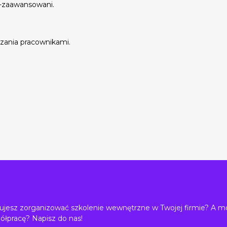
o-zaawansowani.
zania pracownikami.
jesz zorganizować szkolenie wewnętrzne w Twojej firmie? A m
ółpracę? Napisz do nas!