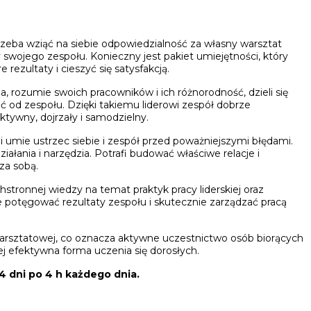
zeba wziąć na siebie odpowiedzialność za własny warsztat
y swojego zespołu. Konieczny jest pakiet umiejętności, który
 rezultaty i cieszyć się satysfakcją.
ia, rozumie swoich pracowników i ich różnorodność, dzieli się
ać od zespołu. Dzięki takiemu liderowi zespół dobrze
ektywny, dojrzały i samodzielny.
 i umie ustrzec siebie i zespół przed poważniejszymi błędami.
łania i narzędzia. Potrafi budować właściwe relacje i
za sobą.
stronnej wiedzy na temat praktyk pracy liderskiej oraz
e potęgować rezultaty zespołu i skutecznie zarządzać pracą
arsztatowej, co oznacza aktywne uczestnictwo osób biorących
iej efektywna forma uczenia się dorosłych.
4 dni po 4 h każdego dnia.