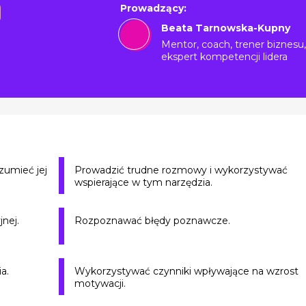
Prowadzący:
Beata Tarnowska-Kupny
Mentor, coach, trener biznesu,
ekspert kompetencji lidera
zumieć jej
Prowadzić trudne rozmowy i wykorzystywać
wspierające w tym narzędzia.
nej.
Rozpoznawać błędy poznawcze.
a.
Wykorzystywać czynniki wpływające na wzrost
motywacji.