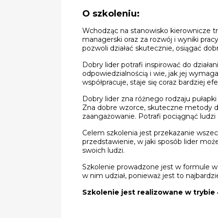
O szkoleniu:
Wchodząc na stanowisko kierownicze tr
managerski oraz za rozwój i wyniki prac
pozwoli działać skutecznie, osiągać dobre
Dobry lider potrafi inspirować do działan
odpowiedzialnością i wie, jak jej wymag
współpracuje, staje się coraz bardziej ef
Dobry lider zna różnego rodzaju pułapki
Zna dobre wzorce, skuteczne metody dzia
zaangażowanie. Potrafi pociągnąć ludzi 
Celem szkolenia jest przekazanie wszech
przedstawienie, w jaki sposób lider moż
swoich ludzi.
Szkolenie prowadzone jest w formule w
w nim udział, ponieważ jest to najbardz
Szkolenie jest realizowane w trybie 