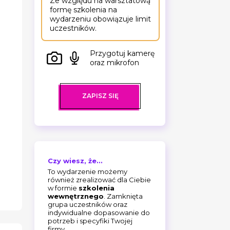
Ze względu na warsztatową
formę szkolenia na
wydarzeniu obowiązuje limit
uczestników.
Przygotuj kamerę
oraz mikrofon
ZAPISZ SIĘ
Czy wiesz, że...
To wydarzenie możemy
również zrealizować dla Ciebie
w formie
szkolenia
wewnętrznego
. Zamknięta
grupa uczestników oraz
indywidualne dopasowanie do
potrzeb i specyfiki Twojej
firmy.