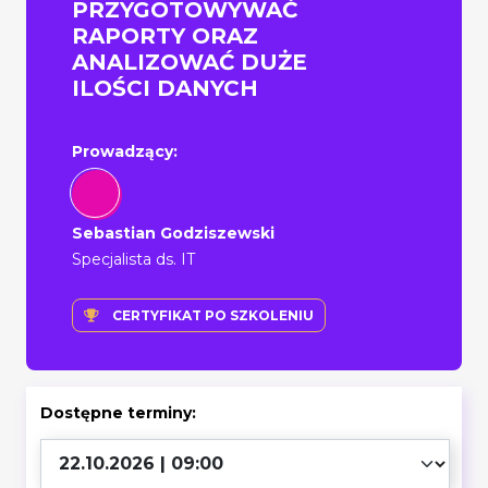
PRZYGOTOWYWAĆ
RAPORTY ORAZ
ANALIZOWAĆ DUŻE
ILOŚCI DANYCH
Prowadzący:
Sebastian Godziszewski
Specjalista ds. IT
CERTYFIKAT PO SZKOLENIU
Dostępne terminy: