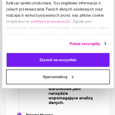
Wykres z wieloma
funkcje społecznościowe. Szczegółowe informacje o
seriami danych.
celach przetwarzania Twoich danych osobowych oraz
rodzajach wykorzystywanych przez nas plików cookie
Filtr zaawansowany i
znajdziesz w
polityce prywatności
. Zgoda jest
formatowanie warunkowe:
dobrowolna. Możesz odmówić bądź ograniczyć jej zakres
Filtr zaawansowany
klikając „Spersonalizuj”. Klikając „Zezwól na wszystkie”
jako narzędzie do
filtrowania złożonych
wyrażasz zgodę na stosowanie przez nas plików cookie,
Pokaż szczegóły
kryteriów w oparciu o
a także na przetwarzanie Twoich danych osobowych.
formuły i uzyskiwanie
gotowego wyniku w
nowej tabeli dla
Zezwól na wszystkie
wszystkich oraz
określonych
nagłówków.
Spersonalizuj
Formatowanie
warunkowe jako
narzędzie
wspomagające analizę
danych.
Power Query: