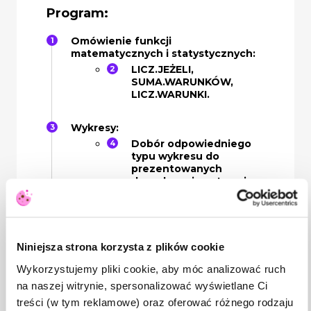
Program:
Omówienie funkcji
matematycznych i statystycznych:
LICZ.JEŻELI,
SUMA.WARUNKÓW,
LICZ.WARUNKI.
Wykresy:
Dobór odpowiedniego
typu wykresu do
prezentowanych
danych, zmiana typu i
układu wykresu.
Konfiguracja skali i
formatowanie.
Niniejsza strona korzysta z plików cookie
Wykorzystujemy pliki cookie, aby móc analizować ruch
Wykres z osią
pomocniczą.
na naszej witrynie, spersonalizować wyświetlane Ci
treści (w tym reklamowe) oraz oferować różnego rodzaju