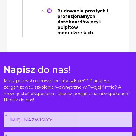
Budowanie prostych i
profesjonalnych
dashboardów czyli
pulpitów
menedżerskich.
Napisz
do nas!
Masz pomysł na nowe tematy szkoleń? Planujesz
zorganizować szkolenie wewnętrzne w Twojej firmie? A
może jesteś ekspertem i chcesz podjąć z nami współpracę?
Napisz do nas!
Imię
i
nazwisko
E-