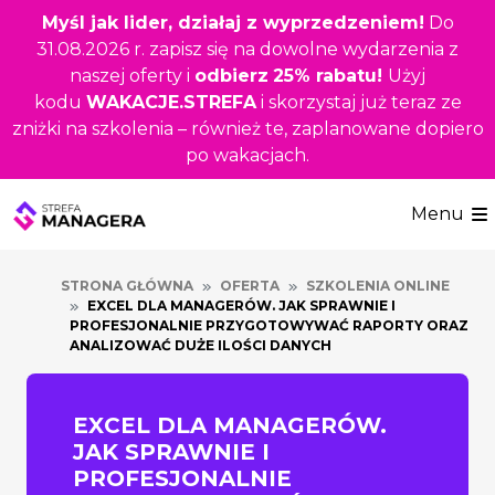
Przejdź
Myśl jak lider, działaj z wyprzedzeniem!
Do
do
31.08.2026 r. zapisz się na dowolne wydarzenia z
głównej
naszej oferty i
odbierz
25% rabatu!
Użyj
treści
kodu
WAKACJE.STREFA
i skorzystaj już teraz ze
zniżki na szkolenia – również te, zaplanowane dopiero
po wakacjach.
Menu
STRONA GŁÓWNA
OFERTA
SZKOLENIA ONLINE
EXCEL DLA MANAGERÓW. JAK SPRAWNIE I
PROFESJONALNIE PRZYGOTOWYWAĆ RAPORTY ORAZ
ANALIZOWAĆ DUŻE ILOŚCI DANYCH
EXCEL DLA MANAGERÓW.
JAK SPRAWNIE I
PROFESJONALNIE