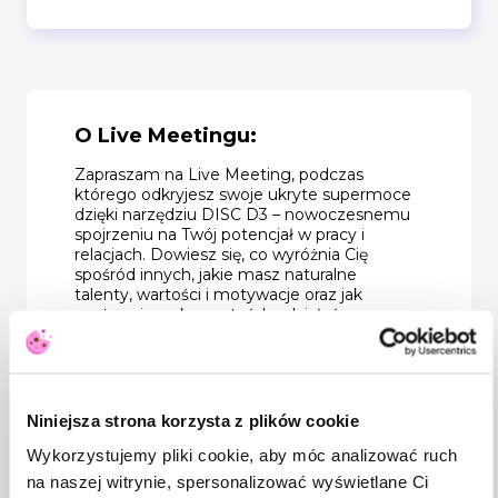
O Live Meetingu:
Zapraszam na Live Meeting, podczas
którego odkryjesz swoje ukryte supermoce
dzięki narzędziu DISC D3 – nowoczesnemu
spojrzeniu na Twój potencjał w pracy i
relacjach. Dowiesz się, co wyróżnia Cię
spośród innych, jakie masz naturalne
talenty, wartości i motywacje oraz jak
możesz je wykorzystać, by działać z
większą pewnością siebie i w zgodzie ze
sobą.
Pokażę, w jaki sposób wykorzystać tę
wiedzę w codziennych działaniach – od
Niniejsza strona korzysta z plików cookie
lepszej współpracy w zespole, przez
trafniejsze decyzje zawodowe, aż po
Wykorzystujemy pliki cookie, aby móc analizować ruch
budowanie relacji opartych na zrozumieniu,
na naszej witrynie, spersonalizować wyświetlane Ci
a nie domysłach. DISC D3 to więcej niż test