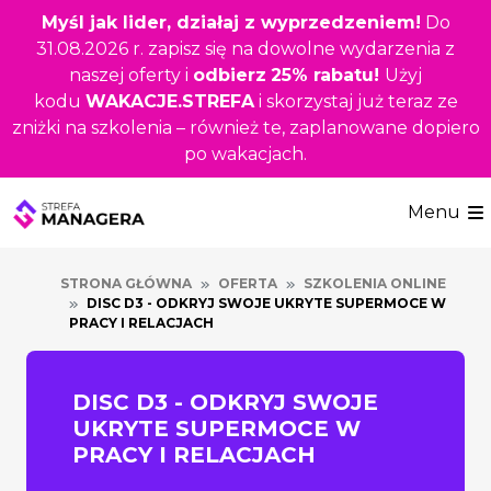
Przejdź
Myśl jak lider, działaj z wyprzedzeniem!
Do
do
31.08.2026 r. zapisz się na dowolne wydarzenia z
głównej
naszej oferty i
odbierz
25% rabatu!
Użyj
treści
kodu
WAKACJE.STREFA
i skorzystaj już teraz ze
zniżki na szkolenia – również te, zaplanowane dopiero
po wakacjach.
Menu
STRONA GŁÓWNA
OFERTA
SZKOLENIA ONLINE
DISC D3 - ODKRYJ SWOJE UKRYTE SUPERMOCE W
PRACY I RELACJACH
DISC D3 - ODKRYJ SWOJE
UKRYTE SUPERMOCE W
PRACY I RELACJACH