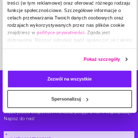
treści (w tym reklamowe) oraz oferować różnego rodzaju
– to mapa Twojego potencjału.
funkcje społecznościowe. Szczegółowe informacje o
Nie przegap okazji, by poznać narzędzie
celach przetwarzania Twoich danych osobowych oraz
pokazujące nie tylko, jak działasz, ale
rodzajach wykorzystywanych przez nas plików cookie
dlaczego działasz właśnie tak, a nie inaczej.
Nie czekaj! Dołącz do Live Meetingu i
znajdziesz w
polityce prywatności
. Zgoda jest
odkryj, jak DISC D3 pomoże Ci wzmocnić
dobrowolna. Możesz odmówić bądź ograniczyć jej zakres
Twoje mocne strony, odnaleźć się w
klikając „Spersonalizuj”. Klikając „Zezwól na wszystkie”
trudnych sytuacjach oraz stworzyć relacje,
które naprawdę działają.
wyrażasz zgodę na stosowanie przez nas plików cookie,
Pokaż szczegóły
a także na przetwarzanie Twoich danych osobowych.
Zezwól na wszystkie
Napisz
do nas!
Spersonalizuj
Masz pomysł na nowe tematy szkoleń? Planujesz
zorganizować szkolenie wewnętrzne w Twojej firmie? A
może jesteś ekspertem i chcesz podjąć z nami współpracę?
Napisz do nas!
Imię