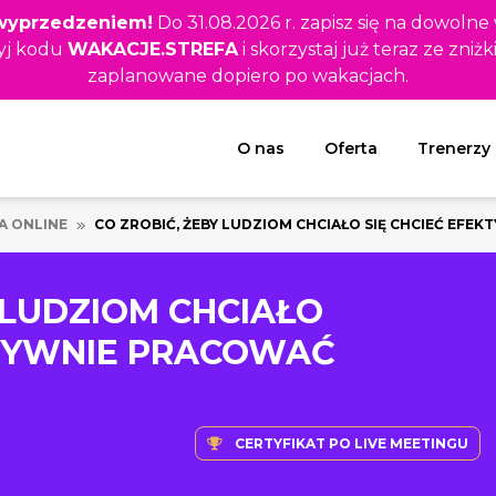
z wyprzedzeniem!
Do 31.08.2026 r. zapisz się na dowolne
yj kodu
WAKACJE.STREFA
i skorzystaj już teraz ze zniżk
zaplanowane dopiero po wakacjach.
Rozwiń menu
O nas
Oferta
Trenerzy
A ONLINE
CO ZROBIĆ, ŻEBY LUDZIOM CHCIAŁO SIĘ CHCIEĆ EFE
 LUDZIOM CHCIAŁO
KTYWNIE PRACOWAĆ
CERTYFIKAT PO LIVE MEETINGU