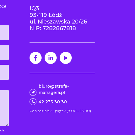
oże
IQ3
93-119 Łódź
ul. Nieszawska 20/26
NIP: 7282867818
biuro@strefa-
managera.pl
42 235 30 30
Poniedziałek - piątek (8.00 – 16.00)
ch.