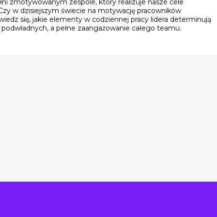
ni zmotywowanym zespole, który realizuje nasze cele
Czy w dzisiejszym świecie na motywację pracowników
edz się, jakie elementy w codziennej pracy lidera determinują
d podwładnych, a pełne zaangażowanie całego teamu.