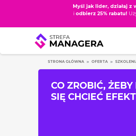
Przejdź
Myśl jak lider, działaj 
do
i
odbierz
25% rabatu!
Uż
głównej
treści
STRONA GŁÓWNA
OFERTA
SZKOLENI
CO ZROBIĆ, ŻEBY
SIĘ CHCIEĆ EFE