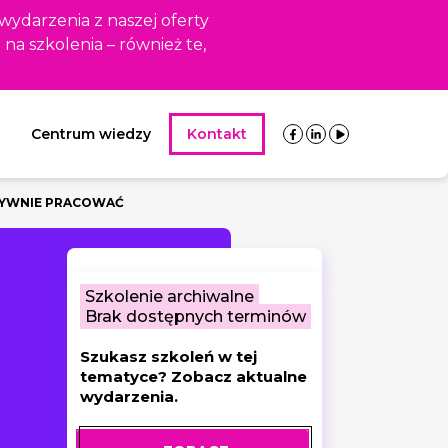
 wydarzenia z naszej oferty
i na szkolenia – również te,
Centrum wiedzy
Kontakt
KTYWNIE PRACOWAĆ
Szkolenie archiwalne
Brak dostępnych terminów
Szukasz szkoleń w tej
tematyce? Zobacz aktualne
wydarzenia.