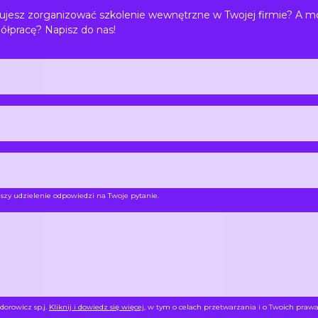
jesz zorganizować szkolenie wewnętrzne w Twojej firmie? A m
ółpracę? Napisz do nas!
szy udzielenie odpowiedzi na Twoje pytanie.
dorowicz sp.j.
Kliknij i dowiedz się więcej
, w tym o celach przetwarzania i o Twoich prawa