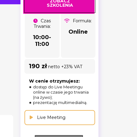
ZOBACZ
SZKOLENIA
Czas
Formuła:
Trwania:
Online
10:00-
11:00
190 zł
netto +23% VAT
W cenie otrzymujesz:
dostęp do Live Meetingu
online w czasie jego trwania
(na żywo);
prezentację multimedialną.
Live Meeting