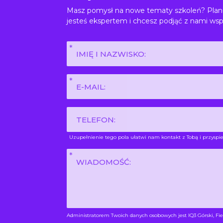
Masz pomysł na nowe tematy szkoleń? Planu
jesteś ekspertem i chcesz podjąć z nami wsp
Imię
i
nazwisko
E-
*
mail
*
Phone
Uzupełnienie tego pola ułatwi nam kontakt z Tobą i przyspie
Wiadomość
*
Administratorem Twoich danych osobowych jest IQ3 Górski, Fie