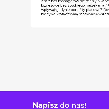
Kto z nas-managerów nie marzy o w peł
biznesowe bez zbędnego narzekania ? 
wpływają jedynie benefity płacowe? Dowi
nie tylko krótkotrwałą motywację wśró
Napisz
do nas!