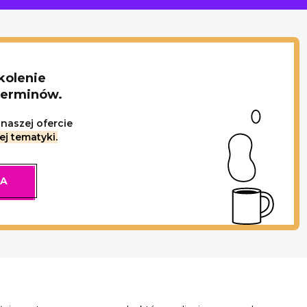
kolenie
terminów.
naszej ofercie
ej tematyki.
IA