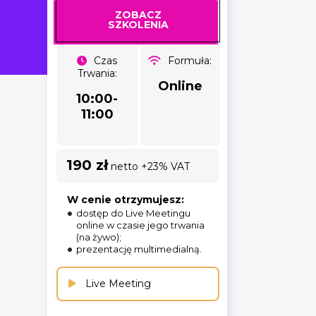
ZOBACZ
SZKOLENIA
Czas
Formuła:
Trwania:
Online
10:00-
11:00
190 zł
netto +23% VAT
W cenie otrzymujesz:
dostęp do Live Meetingu
online w czasie jego trwania
(na żywo);
prezentację multimedialną.
Live Meeting