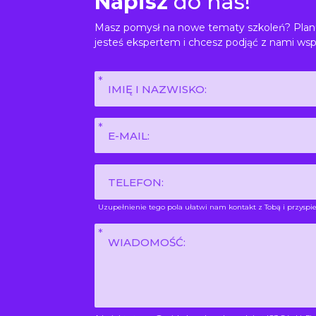
Napisz
do nas!
Masz pomysł na nowe tematy szkoleń? Planu
jesteś ekspertem i chcesz podjąć z nami wsp
Imię
i
nazwisko
E-
*
mail
*
Phone
Uzupełnienie tego pola ułatwi nam kontakt z Tobą i przyspie
Wiadomość
*