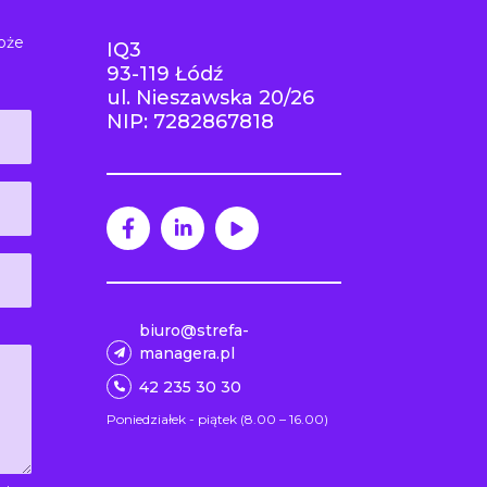
oże
IQ3
93-119 Łódź
ul. Nieszawska 20/26
NIP: 7282867818
biuro@strefa-
managera.pl
42 235 30 30
Poniedziałek - piątek (8.00 – 16.00)