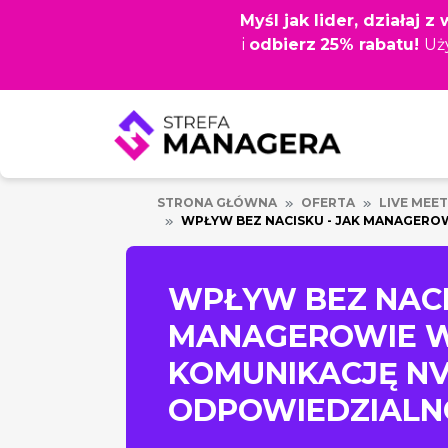
Przejdź
Myśl jak lider, działaj 
do
i
odbierz
25% rabatu!
Uż
głównej
treści
STRONA GŁÓWNA
OFERTA
LIVE MEET
WPŁYW BEZ NACISKU - JAK MANAGER
WPŁYW BEZ NACI
MANAGEROWIE 
KOMUNIKACJĘ N
ODPOWIEDZIALN