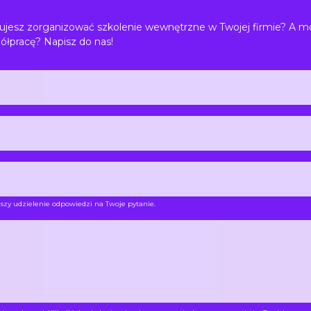
jesz zorganizować szkolenie wewnętrzne w Twojej firmie? A m
ółpracę? Napisz do nas!
szy udzielenie odpowiedzi na Twoje pytanie.