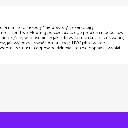
, a mimo to zespoły "nie dowożą", przerzucają
ntroli. Ten Live Meeting pokaże, dlaczego problem rzadko leży
e częściej w sposobie, w jaki liderzy komunikują oczekiwania,
ysz, jak wykorzystywać komunikację NVC jako twarde
system, wzmacnia odpowiedzialność i realnie poprawia wyniki.