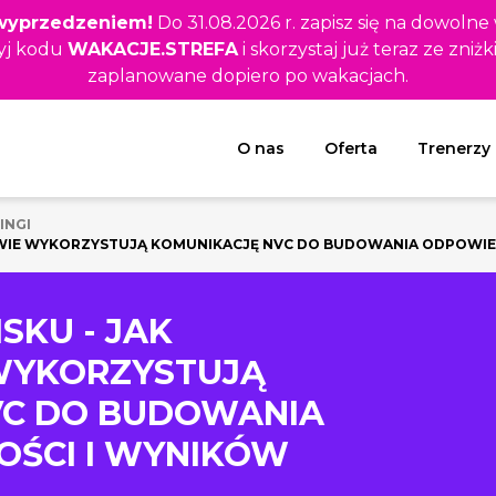
z wyprzedzeniem!
Do 31.08.2026 r. zapisz się na dowolne
yj kodu
WAKACJE.STREFA
i skorzystaj już teraz ze zniżk
zaplanowane dopiero po wakacjach.
Rozwiń menu
O nas
Oferta
Trenerzy
INGI
OWIE WYKORZYSTUJĄ KOMUNIKACJĘ NVC DO BUDOWANIA ODPOWIE
SKU - JAK
WYKORZYSTUJĄ
VC DO BUDOWANIA
OŚCI I WYNIKÓW