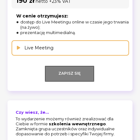
190 zł
netto +23% VAT
W cenie otrzymujesz:
dostęp do Live Meetingu online w czasie jego trwania
(na żywo);
prezentację multimedialną.
Live Meeting
ZAPISZ SIĘ
Czy wiesz, że...
To wydarzenie możemy również zrealizować dla
Ciebie w formie
szkolenia wewnętrznego
.
Zamknięta grupa uczestników oraz indywidualne
dopasowanie do potrzeb i specyfiki Twojej firmy.