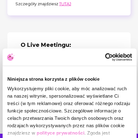
Szczegóły znajdziesz
TUTAJ
O Live Meetingu:
Zapraszamy na Live Meeting, który
pomoże Ci stać się liderem zdolnym
wprowadzać innowacje i zarządzać
transformacją. Odkryj, jak inspirować
kreatywność w zespole, przełamywać opór
Niniejsza strona korzysta z plików cookie
przed zmianami i wdrażać nowatorskie
Wykorzystujemy pliki cookie, aby móc analizować ruch
rozwiązania. Poznasz praktyczne narzędzia,
zdobędziesz kompetencje niezbędne do
na naszej witrynie, spersonalizować wyświetlane Ci
budowania dynamicznej i adaptacyjnej
treści (w tym reklamowe) oraz oferować różnego rodzaju
kultury organizacyjnej. Dołącz do nas, aby
funkcje społecznościowe. Szczegółowe informacje o
przekształcić swoją organizację i
przewodzić w erze nieustannych zmian!
celach przetwarzania Twoich danych osobowych oraz
rodzajach wykorzystywanych przez nas plików cookie
znajdziesz w
polityce prywatności
. Zgoda jest