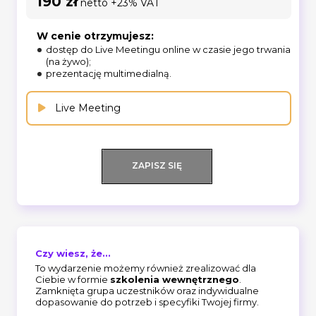
190 zł
netto +23% VAT
W cenie otrzymujesz:
dostęp do Live Meetingu online w czasie jego trwania
(na żywo);
prezentację multimedialną.
Live Meeting
ZAPISZ SIĘ
Czy wiesz, że...
To wydarzenie możemy również zrealizować dla
Ciebie w formie
szkolenia wewnętrznego
.
Zamknięta grupa uczestników oraz indywidualne
dopasowanie do potrzeb i specyfiki Twojej firmy.