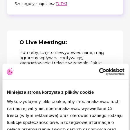
Szczegóły znajdziesz
TUTAJ
O Live Meetingu:
Potrzeby, często niewypowiedziane, mają
ogromny wpływ na motywację,
zaangażowanie i relacje w zespole. Jak je
zauważyć i wspierać, by tworzyć
środowisko pracy, które sprzyja rozwojowi?
Podczas naszego spotkania dowiesz się:
jak rozpoznać własne potrzeby i
Niniejsza strona korzysta z plików cookie
potrzeby członków zespołu,
dlaczego potrzeby są kluczowe dla
Wykorzystujemy pliki cookie, aby móc analizować ruch
efektywnej komunikacji i motywacji,
na naszej witrynie, spersonalizować wyświetlane Ci
w jaki sposób wspierać ludzi, nie
narzucając rozwiązań, a jednocześnie
treści (w tym reklamowe) oraz oferować różnego rodzaju
budując zaangażowanie i zaufanie.
funkcje społecznościowe. Szczegółowe informacje o
celach przetwarzania Twoich danych osobowych oraz
Zainwestuj godzinę, by lepiej zrozumieć, co