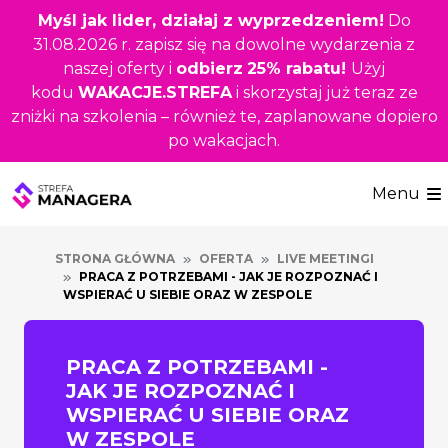
Przejdź
Myśl jak lider, działaj z wyprzedzeniem!
Do
do
31.08.2026 r. zapisz się na dowolne wydarzenia z
głównej
naszej oferty i
odbierz
25% rabatu!
Użyj
treści
kodu
WAKACJE.STREFA
i skorzystaj już teraz ze
zniżki na szkolenia – również te, zaplanowane dopiero
po wakacjach.
Menu
STRONA GŁÓWNA
OFERTA
LIVE MEETINGI
PRACA Z POTRZEBAMI - JAK JE ROZPOZNAĆ I
WSPIERAĆ U SIEBIE ORAZ W ZESPOLE
PRACA Z POTRZEBAMI -
JAK JE ROZPOZNAĆ I
WSPIERAĆ U SIEBIE ORAZ
W ZESPOLE