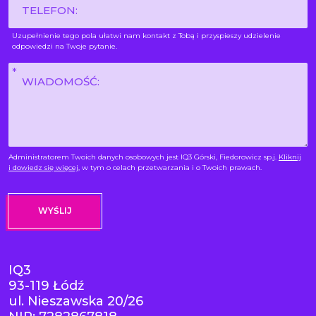
Phone
Uzupełnienie tego pola ułatwi nam kontakt z Tobą i przyspieszy udzielenie
odpowiedzi na Twoje pytanie.
Wiadomość
*
Administratorem Twoich danych osobowych jest IQ3 Górski, Fiedorowicz sp.j.
Kliknij
i dowiedz się więcej
, w tym o celach przetwarzania i o Twoich prawach.
IQ3
93-119 Łódź
ul. Nieszawska 20/26